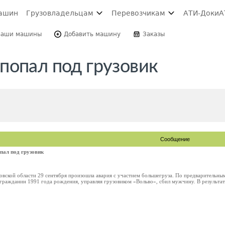
ашин
Грузовладельцам
Перевозчикам
АТИ-Доки
А
Ваши машины
Добавить машину
Заказы
попал под грузовик
Сообщение
пал под грузовик
овской области 29 сентября произошла авария с участием большегруза. По предварительны
гражданин 1991 года рождения, управляя грузовиком «Вольво», сбил мужчину. В результат