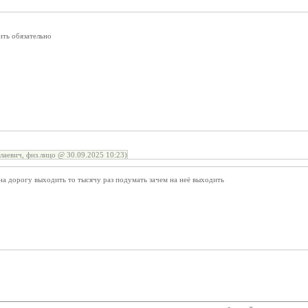
ить обязательно
лаевич, физ.лицо @ 30.09.2025 10:23)
на дорогу выходить то тысячу раз подумать зачем на неё выходить