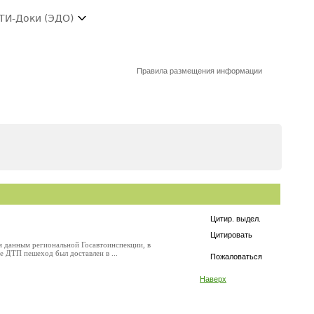
ТИ-Доки (ЭДО)
Правила размещения информации
Цитир. выдел.
Цитировать
м данным региональной Госавтоинспекции, в
е ДТП пешеход был доставлен в ...
Пожаловаться
Наверх