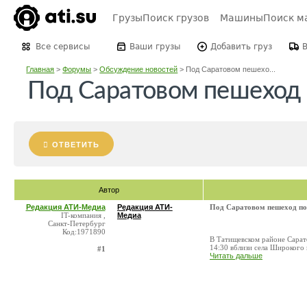
Грузы
Поиск грузов
Машины
Поиск м
Все сервисы
Ваши грузы
Добавить груз
Главная
>
Форумы
>
Обсуждение новостей
>
Под Саратовом пешехо...
Под Саратовом пешеход 
ОТВЕТИТЬ
Автор
Редакция АТИ-Медиа
Редакция АТИ-
Под Саратовом пешеход по
IT-компания ,
Медиа
Санкт-Петербург
Код:1971890
В Татищевском районе Сарат
14:30 вблизи села Широкого 
#1
Читать дальше