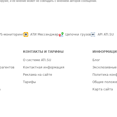
оруме, и ее мнение может не совпадать с мнением авторов сообщений.
PS-мониторинг
АТИ Мессенджер
Цепочки грузов
API ATI.SU
КОНТАКТЫ И ТАРИФЫ
ИНФОРМАЦИ
О системе ATI.SU
Блог
рагентов
Контактная информация
Эксклюзивные
Реклама на сайте
Политика кон
Тарифы
Общие полож
а
Карта сайта