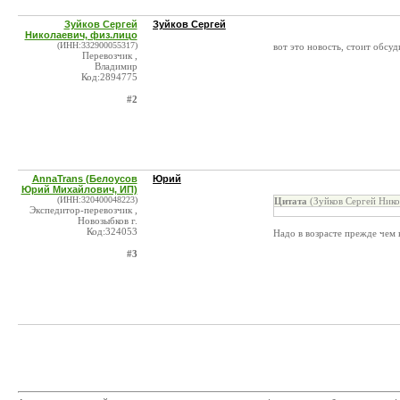
Зуйков Сергей
Зуйков Сергей
Николаевич, физ.лицо
(ИНН:332900055317)
вот это новость, стоит обсуд
Перевозчик ,
Владимир
Код:2894775
#2
AnnaTrans (Белоусов
Юрий
Юрий Михайлович, ИП)
(ИНН:320400048223)
Цитата
(Зуйков Сергей Нико
Экспедитор-перевозчик ,
Новозыбков г.
Код:324053
Надо в возрасте прежде чем 
#3