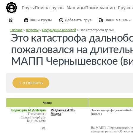
Грузы
Поиск грузов
Машины
Поиск машин
Грузо
Ваши грузы
Добавить груз
Ваши машины
Главная
>
Форумы
>
Обсуждение новостей
>
Это катастрофа дальн...
Это катастрофа дально
пожаловался на длитель
МАПП Чернышевское (ви
ОТВЕТИТЬ
Автор
Редакция АТИ-Медиа
Редакция АТИ-
Это катастрофа дальнобой
IT-компания ,
Медиа
(видео)
Санкт-Петербург
Код:1971890
На МАПП «Чернышевское» в 
#1
выезда из региона. Об этом 