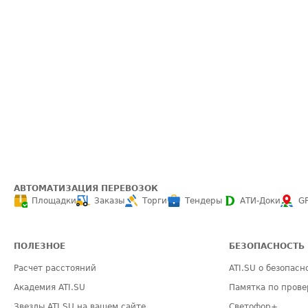
АВТОМАТИЗАЦИЯ ПЕРЕВОЗОК
Площадки
Заказы
Торги
Тендеры
АТИ-Доки
G
ПОЛЕЗНОЕ
БЕЗОПАСНОСТЬ
Расчет расстояний
ATI.SU о безопасн
Академия ATI.SU
Памятка по прове
Звезды ATI.SU на вашем сайте
Светофор+