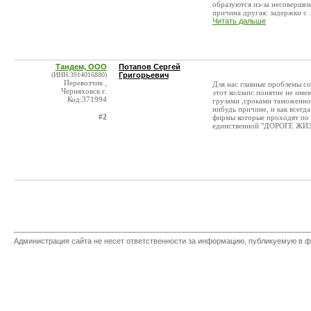
образуются из-за несоверше
причина другая: задержки с .
Читать дальше
Тандем, ООО
Потапов Сергей
(ИНН:3914016880)
Григорьевич
Перевозчик ,
Для нас главные проблемы со
Черняховск г.
этот коллапс понятие не им
Код:371994
грузами ,сроками таможенног
нибудь причине, и как всегда
#2
фирмы которые проходят по 
единственной "ДОРОГЕ ЖИЗН
Администрация сайта не несет ответственности за информацию, публикуемую в ф