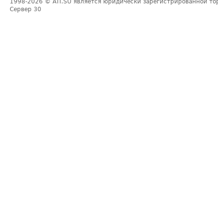
1998-2026
© ATI.SU является юридически зарегистрированной то
Сервер
30