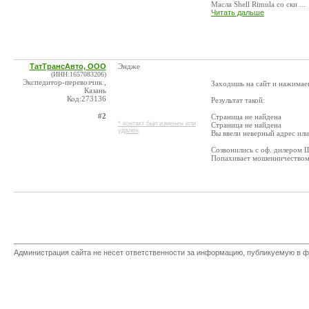
Масла Shell Rimula со ски ...
Читать дальше
ТатТрансАвто, ООО
Эндже
(ИНН:1657083206)
Экспедитор-перевозчик ,
Заходишь на сайт и нажимаеш
Казань
Код:273136
Результат такой:
#2
Страница не найдена
* контакт был изменен или
Страница не найдена
удален
Вы ввели неверный адрес или
Созвонились с оф. дилером Ш
Попахивает мошенничеством
Администрация сайта не несет ответственности за информацию, публикуемую в ф