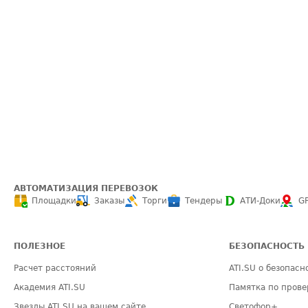
АВТОМАТИЗАЦИЯ ПЕРЕВОЗОК
Площадки
Заказы
Торги
Тендеры
АТИ-Доки
G
ПОЛЕЗНОЕ
БЕЗОПАСНОСТЬ
Расчет расстояний
ATI.SU о безопасн
Академия ATI.SU
Памятка по прове
Звезды ATI.SU на вашем сайте
Светофор+