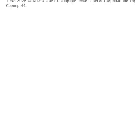
1998-2026
© ATI.SU является юридически зарегистрированной то
Сервер
44