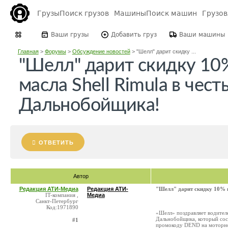
Грузы
Поиск грузов
Машины
Поиск машин
Грузо
Ваши грузы
Добавить груз
Ваши машины
Главная
>
Форумы
>
Обсуждение новостей
>
"Шелл" дарит скидку ...
"Шелл" дарит скидку 10
масла Shell Rimula в чест
Дальнобойщика!
ОТВЕТИТЬ
Автор
Редакция АТИ-Медиа
Редакция АТИ-
"Шелл" дарит скидку 10% н
IT-компания ,
Медиа
Санкт-Петербург
Код:1971890
«Шелл» поздравляет водител
Дальнобойщика, который сос
#1
промокоду​ DEND​ на моторно