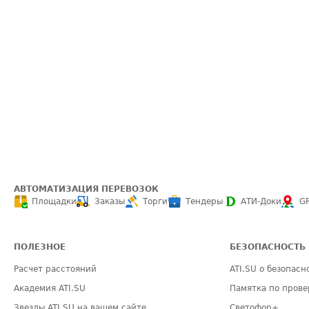
АВТОМАТИЗАЦИЯ ПЕРЕВОЗОК
Площадки
Заказы
Торги
Тендеры
АТИ-Доки
G
ПОЛЕЗНОЕ
БЕЗОПАСНОСТЬ
Расчет расстояний
ATI.SU о безопасн
Академия ATI.SU
Памятка по прове
Звезды ATI.SU на вашем сайте
Светофор+