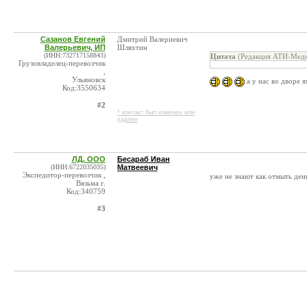
Сазанов Евгений
Дмитрий Валериевич
Валерьевич, ИП
Шляхтин
(ИНН:732717158843)
Цитата
(Редакция АТИ-Меди
Грузовладелец-перевозчик
,
Ульяновск
а у нас во дворе 
Код:3550634
#2
* контакт был изменен или
удален
ЛД, ООО
Бесараб Иван
(ИНН:6722035035)
Матвеевич
Экспедитор-перевозчик ,
уже не знают как отмыть 
Вязьма г.
Код:340759
#3