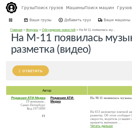
Грузы
Поиск грузов
Машины
Поиск машин
Грузо
Ваши грузы
Добавить груз
Ваши машины
Главная
>
Форумы
>
Обсуждение новостей
>
На М-11 появилась му...
На М-11 появилась музы
разметка (видео)
ОТВЕТИТЬ
Автор
Редакция АТИ-Медиа
Редакция АТИ-
На М-11 появилась музыкал
IT-компания ,
Медиа
Санкт-Петербург
Код:1971890
На 653 километре платной а
разметка. Об этом сообщает
#1
скорости, водитель услышит
привлечь внимание ...
Читать дальше