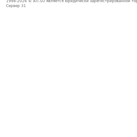
1998-2026
© ATI.SU является юридически зарегистрированной то
Сервер
31