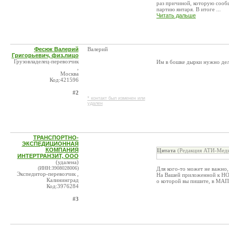
раз причиной, которую сооб
партию янтаря. В итоге ...
Читать дальше
Фесюк Валерий
Валерий
Григорьевич, физ.лицо
Грузовладелец-перевозчик
Им в бошке дырки нужно дела
,
Москва
Код:421596
#2
* контакт был изменен или
удален
ТРАНСПОРТНО-
ЭКСПЕДИЦИОННАЯ
КОМПАНИЯ
Цитата
(Редакция АТИ-Меди
ИНТЕРТРАНЗИТ, ООО
(удалена)
(ИНН:3908028006)
Для кого-то может не важно,
Экспедитор-перевозчик ,
На Вашей приложенной к НО
Калининград
о которой вы пишите, в МА
Код:3976284
#3