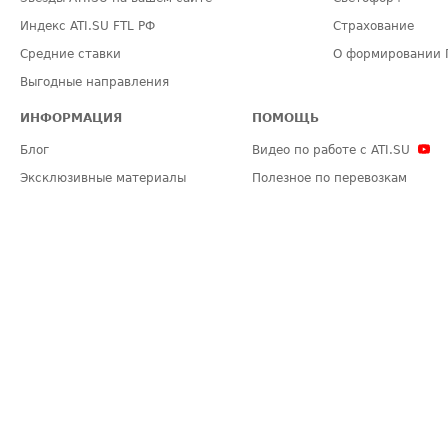
Индекс ATI.SU FTL РФ
Страхование
Средние ставки
О формировании 
Выгодные направления
ИНФОРМАЦИЯ
ПОМОЩЬ
Блог
Видео по работе с ATI.SU
Эксклюзивные материалы
Полезное по перевозкам
Политика конфиденциальности
Часто задаваемые вопросы (FA
Общие положения
Техническая информация
Карта сайта
ЗАДАТЬ ВОПРОС