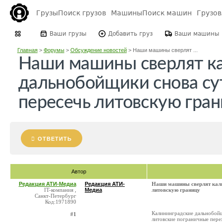
Грузы
Поиск грузов
Машины
Поиск машин
Грузо
Ваши грузы
Добавить груз
Ваши машины
Главная
>
Форумы
>
Обсуждение новостей
>
Наши машины сверлят ...
Наши машины сверлят к
дальнобойщики снова су
пересечь литовскую гра
ОТВЕТИТЬ
Автор
Редакция АТИ-Медиа
Редакция АТИ-
Наши машины сверлят кали
IT-компания ,
Медиа
литовскую границу
Санкт-Петербург
Код:1971890
Калининградские дальнобойщ
#1
литовские пограничные перех