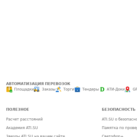
АВТОМАТИЗАЦИЯ ПЕРЕВОЗОК
Площадки
Заказы
Торги
Тендеры
АТИ-Доки
G
ПОЛЕЗНОЕ
БЕЗОПАСНОСТЬ
Расчет расстояний
ATI.SU о безопасн
Академия ATI.SU
Памятка по прове
Звезды ATI.SU на вашем сайте
Светофор+