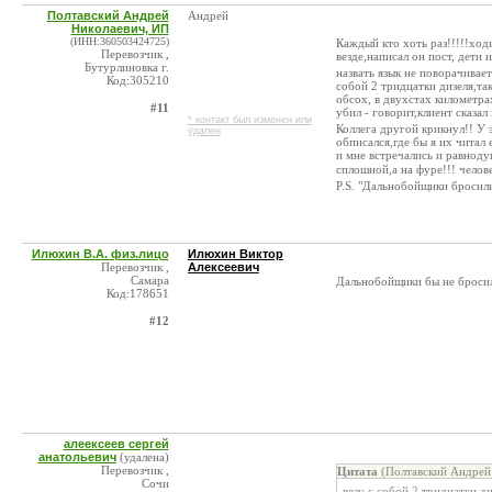
Полтавский Андрей
Андрей
Николаевич, ИП
(ИНН:360503424725)
Каждый кто хоть раз!!!!!ход
Перевозчик ,
везде,написал он пост, дети
Бутурлиновка г.
назвать язык не поворачивае
Код:305210
собой 2 тридцатки дизеля,та
обсох, в двухстах километра
#11
убил - говорит,клиент сказал
* контакт был изменен или
Коллега другой крикнул!! У 
удален
обписался,где бы я их читал 
и мне встречались и равноду
сплошной,а на фуре!!! челов
Р.S. "Дальнобойщики бросили 
Илюхин В.А. физ.лицо
Илюхин Виктор
Перевозчик ,
Алексеевич
Самара
Дальнобойщики бы не броси
Код:178651
#12
алеексеев сергей
анатольевич
(удалена)
Перевозчик ,
Цитата
(Полтавский Андрей 
Сочи
везу с собой 2 тридцатки ди