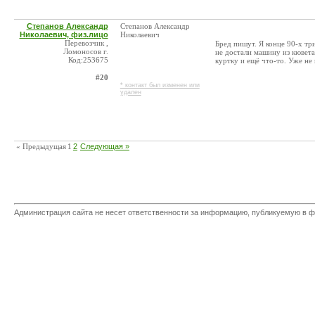
Степанов Александр
Степанов Александр
Николаевич, физ.лицо
Николаевич
Перевозчик ,
Бред пишут. Я конце 90-х тр
Ломоносов г.
не достали машину из кювета
Код:253675
куртку и ещё что-то. Уже не
#20
* контакт был изменен или
удален
« Предыдущая
1
2
Следующая »
Администрация сайта не несет ответственности за информацию, публикуемую в ф