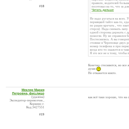
правило, водителей больш
#18
посетовал на то, что за дли
Читать дальше
Не надо ругаться на всех. 
пермяцкой тайге как-то, ед
по рации кричать , что хва
стерся). Нада снимать лапу.
одной стороны держать с д
помогли. Ну не справился б
Постеснялись. А вы говорит
стоянке в Череповце двух ре
номер телефона и при перво
когда кто-то окажется в так
Я это все не к тому, чтобы 
Конечно стесняются, но все 
души
Не откажется никто.
Меклер Мария
Петровна, физ.лицо
(удалена)
как всё таки хорошо, что на
Экспедитор-перевозчик ,
Коркино г.
Код:3427551
#19