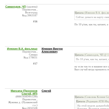
Самаходов, ЧП
(удалена)
Перевозчик ,
Волгоград
Цитата
(Илюхин В.А. физ.ли
Код:3963187
Сейчас деньги на карту ск
#16
По 10 р\км, как ты, катают, а 
Илюхин В.А. физ.лицо
Илюхин Виктор
Перевозчик ,
Алексеевич
Самара
Цитата
(Самаходов, ЧП @ 12
Код:178651
По 10 р\км, как ты, катают, а
#17
ну если так то в машине все
Был случай когда пришлось 
Manzana (Прохоров
Сергей
Сергей, ИП)
(ИНН:503834911200)
Цитата
(Соколова Ксения Се
Перевозчик ,
Цитата
(Редакция АТИ-Мед
Жуковка д. (Пушкинский
г.о.)
На этой неделе дальнобой
Код:2032328
Карелии. Водитель написал