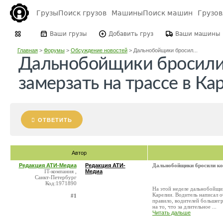
Грузы
Поиск грузов
Машины
Поиск машин
Грузо
Ваши грузы
Добавить груз
Ваши машины
Главная
>
Форумы
>
Обсуждение новостей
>
Дальнобойщики бросил...
Дальнобойщики бросили
замерзать на трассе в Ка
ОТВЕТИТЬ
Автор
Редакция АТИ-Медиа
Редакция АТИ-
Дальнобойщики бросили кол
IT-компания ,
Медиа
Санкт-Петербург
Код:1971890
На этой неделе дальнобойщи
Карелии. Водитель написал о
#1
правило, водителей большегр
на то, что за длительное ...
Читать дальше