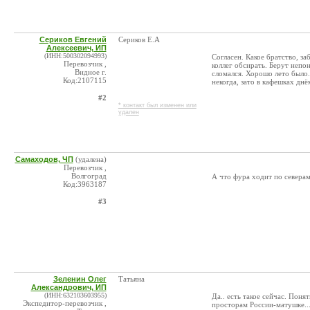
Сериков Евгений
Сериков Е.А
Алексеевич, ИП
(ИНН:500302094993)
Согласен. Какое братство, за
Перевозчик ,
коллег обсирать. Берут непо
Видное г.
сломался. Хорошо лето было.
Код:2107115
некогда, зато в кафешках днё
#2
* контакт был изменен или
удален
Самаходов, ЧП
(удалена)
Перевозчик ,
Волгоград
А что фура ходит по северам
Код:3963187
#3
Зеленин Олег
Татьяна
Александрович, ИП
(ИНН:632103603955)
Да.. есть такое сейчас. Пон
Экспедитор-перевозчик ,
просторам России-матушке...