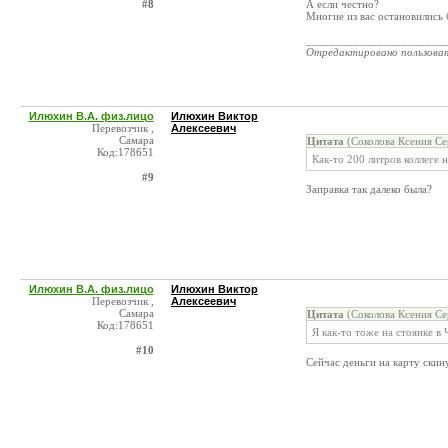
#8
А если честно?
Многие из вас остановились
_______________________
Отредактировано пользова
Илюхин В.А. физ.лицо
Илюхин Виктор
Перевозчик ,
Алексеевич
Самара
Цитата
(Соколова Ксения Се
Код:178651
Как-то 200 литров коллеге н
#9
Заправка так далеко была?
Илюхин В.А. физ.лицо
Илюхин Виктор
Перевозчик ,
Алексеевич
Самара
Цитата
(Соколова Ксения Се
Код:178651
Я как-то тоже на стоянке в 
#10
Сейчас деньги на карту ски