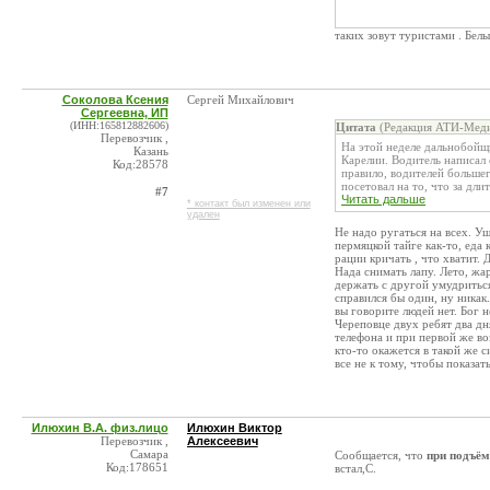
таких зовут туристами . Белы
Соколова Ксения
Сергей Михайлович
Сергеевна, ИП
(ИНН:165812882606)
Цитата
(Редакция АТИ-Меди
Перевозчик ,
На этой неделе дальнобойщ
Казань
Карелии. Водитель написал 
Код:28578
правило, водителей больше
посетовал на то, что за длит
#7
Читать дальше
* контакт был изменен или
удален
Не надо ругаться на всех. Уш
пермяцкой тайге как-то, еда 
рации кричать , что хватит.
Нада снимать лапу. Лето, жар
держать с другой умудриться
справился бы один, ну никак.
вы говорите людей нет. Бог 
Череповце двух ребят два дня
телефона и при первой же воз
кто-то окажется в такой же с
все не к тому, чтобы показат
Илюхин В.А. физ.лицо
Илюхин Виктор
Перевозчик ,
Алексеевич
Самара
Сообщается, что
при подъём
Код:178651
встал,С.