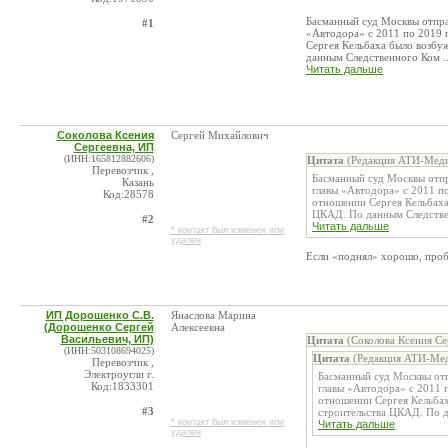
Басманный суд Москвы отпра
#1
«Автодора» с 2011 по 2019 
Сергея Кельбаха было возбу
данным Следственного Ком ..
Читать дальше
Соколова Ксения
Сергей Михайлович
Сергеевна, ИП
(ИНН:165812882606)
Цитата
(Редакция АТИ-Меди
Перевозчик ,
Басманный суд Москвы отпр
Казань
главы «Автодора» с 2011 п
Код:28578
отношении Сергея Кельбаха
ЦКАД. По данным Следствен
#2
Читать дальше
* контакт был изменен или
удален
Если «поднял» хорошо, пробл
ИП Дорошенко С.В.
Янаслова Марина
(Дорошенко Сергей
Алексеевна
Васильевич, ИП)
Цитата
(Соколова Ксения Се
(ИНН:503108694025)
Цитата
(Редакция АТИ-Мед
Перевозчик ,
Электроугли г.
Басманный суд Москвы отп
Код:1833301
главы «Автодора» с 2011 
отношении Сергея Кельбах
#3
строительства ЦКАД. По д
* контакт был изменен или
Читать дальше
удален