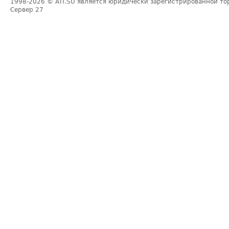
1998-2026
© ATI.SU является юридически зарегистрированной то
Сервер
27