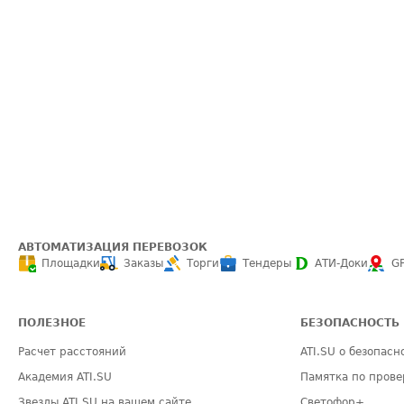
АВТОМАТИЗАЦИЯ ПЕРЕВОЗОК
Площадки
Заказы
Торги
Тендеры
АТИ-Доки
G
ПОЛЕЗНОЕ
БЕЗОПАСНОСТЬ
Расчет расстояний
ATI.SU о безопасн
Академия ATI.SU
Памятка по прове
Звезды ATI.SU на вашем сайте
Светофор+