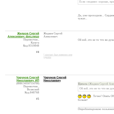
Если «поднял» хорошо, проб
Да, уже проходили... Сердюк
тужат...
Жидков Сергей
Жидков Сергей
Алексеевич, физ.лицо
Алексеевич
Перевозчик ,
Ой вэй..это не то что ви дума
Калуга
Код:9319848
#4
* контакт был изменен или
удален
Чарунов Сергей
Чарунов Сергей
Николаевич, ИП
Николаевич
(ИНН:343507116700)
Цитата
(Жидков Сергей Алек
Перевозчик ,
Ой вэй..это не то что ви дум
Волжский
Код:848768
. Точно! Опять
#5
больше!
_______________________
Отредактировано пользова