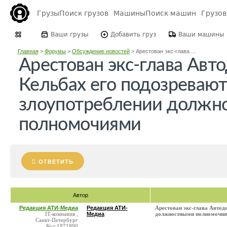
Грузы
Поиск грузов
Машины
Поиск машин
Грузо
Ваши грузы
Добавить груз
Ваши машины
Главная
>
Форумы
>
Обсуждение новостей
>
Арестован экс-глава ...
Арестован экс-глава Авт
Кельбах его подозревают
злоупотреблении должн
полномочиями
ОТВЕТИТЬ
Автор
Редакция АТИ-Медиа
Редакция АТИ-
Арестован экс-глава Автод
IT-компания ,
Медиа
должностными полномочи
Санкт-Петербург
Код:1971890