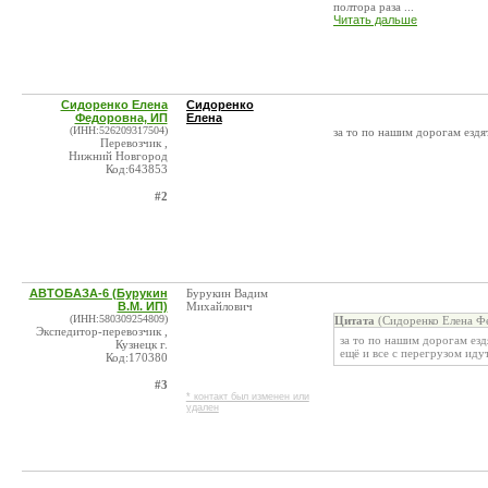
полтора раза ...
Читать дальше
Сидоренко Елена
Сидоренко
Федоровна, ИП
Елена
(ИНН:526209317504)
за то по нашим дорогам ездя
Перевозчик ,
Нижний Новгород
Код:643853
#2
АВТОБАЗА-6 (Бурукин
Бурукин Вадим
В.М. ИП)
Михайлович
(ИНН:580309254809)
Цитата
(Сидоренко Елена Фе
Экспедитор-перевозчик ,
за то по нашим дорогам езд
Кузнецк г.
ещё и все с перегрузом иду
Код:170380
#3
* контакт был изменен или
удален