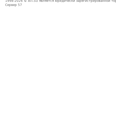
1998-2026
© ATI.SU является юридически зарегистрированной то
Сервер
57