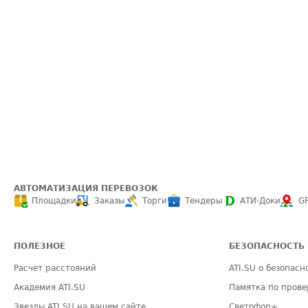
АВТОМАТИЗАЦИЯ ПЕРЕВОЗОК
Площадки
Заказы
Торги
Тендеры
АТИ-Доки
G
ПОЛЕЗНОЕ
БЕЗОПАСНОСТЬ
Расчет расстояний
ATI.SU о безопасн
Академия ATI.SU
Памятка по прове
Звезды ATI.SU на вашем сайте
Светофор+