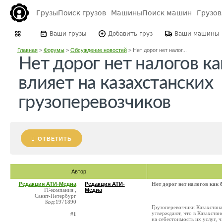
Грузы
Поиск грузов
Машины
Поиск машин
Грузо
Ваши грузы
Добавить груз
Ваши машины
Главная
>
Форумы
>
Обсуждение новостей
>
Нет дорог нет налог...
Нет дорог нет налогов к
влияет на казахстанских
грузоперевозчиков
ОТВЕТИТЬ
Автор
Редакция АТИ-Медиа
Редакция АТИ-
Нет дорог нет налогов как 
IT-компания ,
Медиа
Санкт-Петербург
Код:1971890
Грузоперевозчики Казахстана
утверждают, что в Казахстан
#1
на себестоимость их услуг, ч