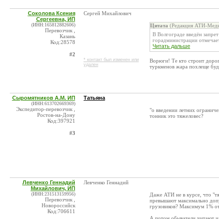
Соколова Ксения
Сергей Михайлович
Сергеевна, ИП
(ИНН:165812882606)
Цитата
(Редакция АТИ-Меди
Перевозчик ,
В Волгограде введён запрет
Казань
горадминистрации отмечаетс
Код:28578
Читать дальше
#2
* контакт был изменен или
Ворюги! Те кто строит дорог
удален
туркменов жара похлеще буде
Сыромятников А.М. ИП
Татьяна
(ИНН:613702669369)
Экспедитор-перевозчик ,
"о введении летних огранич
Ростов-на-Дону
тонник это тяжеловес?
Код:397921
#3
Левченко Геннадий
Левченко Геннадий
Михайлович, ИП
(ИНН:231513159956)
Даже АТИ не в курсе, что "т
Перевозчик ,
превышают максимально допу
Новороссийск
грузовиков? Максимум 1% от
Код:706611
А потом обыватели читают и 