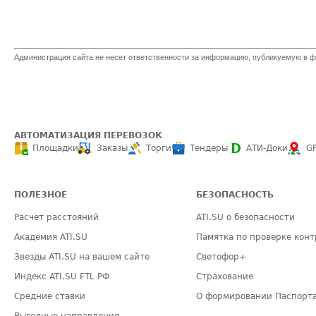
Администрация сайта не несет ответственности за информацию, публикуемую в ф
АВТОМАТИЗАЦИЯ ПЕРЕВОЗОК
Площадки
Заказы
Торги
Тендеры
АТИ-Доки
G
ПОЛЕЗНОЕ
БЕЗОПАСНОСТЬ
Расчет расстояний
ATI.SU о безопасности
Академия ATI.SU
Памятка по проверке конт
Звезды ATI.SU на вашем сайте
Светофор+
Индекс ATI.SU FTL РФ
Страхование
Средние ставки
О формировании Паспорт