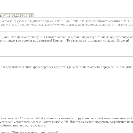
а @ 11.06.2024 13:15)
 на въезд грузовиков в дневное время, с 07:00 до 22:00. Об этом сообщают местные СМИ 
я, что такой запрет устанавливается ежегодно для защиты городских дорог от негативного 
и, они, что не знают, что у них климат жаркий и дороги надо строить не из одного битума!
т и никто там дороги не закрывает! Ворюги! То талая вода им мешает, то жара! Ворюги!
ений для тяжеловесных транспортных средств" где можно посмотреть определение для этих
яжеловесное ТС" это не любой грузовик, а только тот грузовик, который везет тяжеловесный 
стимые, установленные законодательством РФ. Для этого нужно получить разрешение на пе
 общего количества грузовиков.
вопят - "Почему грузовики днем ездят?"