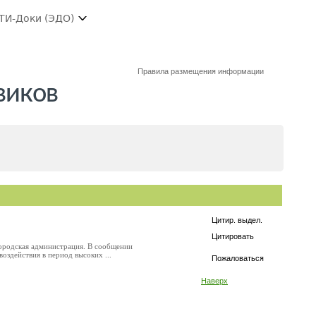
ТИ-Доки (ЭДО)
Правила размещения информации
виков
Цитир. выдел.
Цитировать
 городская администрация. В сообщении
оздействия в период высоких ...
Пожаловаться
Наверх