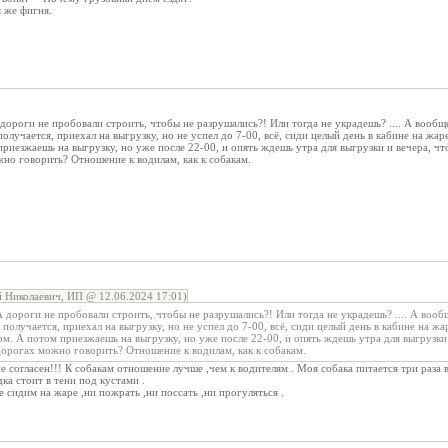
я же фигня.
дороги не пробовали строить, чтобы не разрушались?! Или тогда не украдешь? .... А вообщ
олучается, приехал на выгрузку, но не успел до 7-00, всё, сиди целый день в кабине на жар
риезжаешь на выгрузку, но уже после 22-00, и опять ждешь утра для выгрузки и вечера, что
но говорить? Отношение к водилам, как к собакам.
 Николаевич, ИП @ 12.06.2024 17:01)
 дороги не пробовали строить, чтобы не разрушались?! Или тогда не украдешь? .... А вооб
получается, приехал на выгрузку, но не успел до 7-00, всё, сиди целый день в кабине на жа
ом. А потом приезжаешь на выгрузку, но уже после 22-00, и опять ждешь утра для выгрузки 
дорогах можно говорить? Отношение к водилам, как к собакам.
е согласен!!! К собакам отношение лучше ,чем к водителям . Моя собака питается три раза в
дка стоит в тени под кустами .
 сидим на жаре ,ни пожрать ,ни поссать ,ни прогуляться .