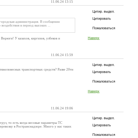
11.06.24 13:15
Цитир. выдел.
Цитировать
и городская администрация. В сообщении
воздействия в период высоких ...
Пожаловаться
Наверх
 Ворюги! У казахов, киргизов, узбеков и
11.06.24 15:59
Цитир. выдел.
 тяжеловесных транспортных средств? Разве 20ти
Цитировать
Пожаловаться
Наверх
11.06.24 19:06
Цитир. выдел.
груз, то есть когда весовые параметры ТС
Цитировать
ревозку в Ространснадзоре. Много у нас таких
Пожаловаться