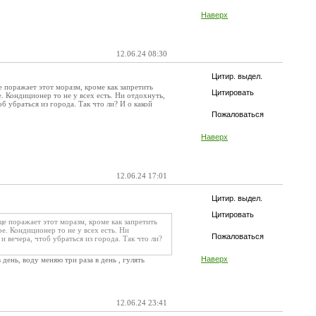
Наверх
12.06.24 08:30
Цитир. выдел.
е поражает этот моразм, кроме как запретить
Цитировать
е. Кондиционер то не у всех есть. Ни отдохнуть,
б убраться из города. Так что ли? И о какой
Пожаловаться
Наверх
12.06.24 17:01
Цитир. выдел.
Цитировать
ще поражает этот моразм, кроме как запретить
ре. Кондиционер то не у всех есть. Ни
Пожаловаться
и вечера, чтоб убраться из города. Так что ли?
Наверх
 день, воду меняю три раза в день , гулять
12.06.24 23:41