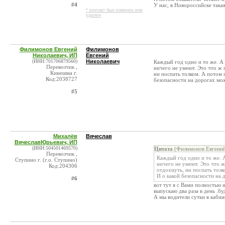
#4
У нас, в Новороссийске така
* контакт был изменен или
удален
Филимонов Евгений
Филимонов
Николаевич, ИП
Евгений
(ИНН:701706879560)
Николаевич
Каждый год одно и то же. А 
Перевозчик ,
ничего не умеют. Это что ж п
Кинешма г.
ни поспать толком. А потом п
Код:2038727
безопасности на дорогах мож
#5
Михалёв
Вячеслав
ВячеславЮрьевич, ИП
(ИНН:504501469570)
Цитата
(Филимонов Евгений
Перевозчик ,
Каждый год одно и то же. А
Ступино г. (г.о. Ступино)
ничего не умеют. Это что ж 
Код:204306
отдохнуть, ни поспать толк
И о какой безопасности на 
#6
вот тут я с Вами полностью н
выпускаю два раза в день .бу
А мы водители сутки в кабине