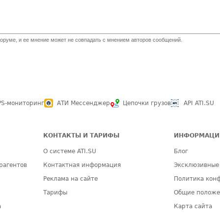
оруме, и ее мнение может не совпадать с мнением авторов сообщений.
PS-мониторинг
АТИ Мессенджер
Цепочки грузов
API ATI.SU
КОНТАКТЫ И ТАРИФЫ
ИНФОРМАЦИ
О системе ATI.SU
Блог
рагентов
Контактная информация
Эксклюзивные
Реклама на сайте
Политика кон
Тарифы
Общие полож
а
Карта сайта