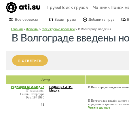
Грузы
Поиск грузов
Машины
Поиск м
Все сервисы
Ваши грузы
Добавить груз
Главная
>
Форумы
>
Обсуждение новостей
>
В Волгограде введены...
В Волгограде введены но
ОТВЕТИТЬ
Автор
Редакция АТИ-Медиа
Редакция АТИ-
В Волгограде введены новы
IT-компания ,
Медиа
Санкт-Петербург
Код:1971890
В Волгограде введён запрет 
горадминистрации отмечается
#1
Читать дальше