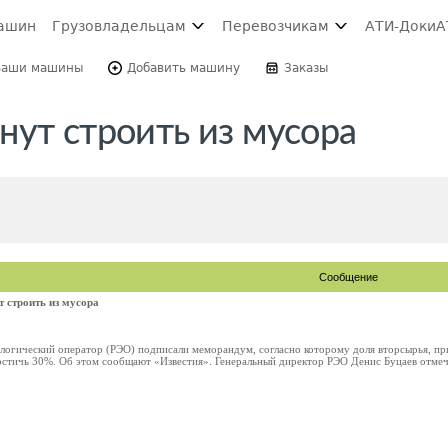
ашин
Грузовладельцам
Перевозчикам
АТИ-Доки
А
Ваши машины
Добавить машину
Заказы
нут строить из мусора
Сообщение
 строить из мусора
ологический оператор (РЭО) подписали меморандум, согласно которому доля вторсырья, п
остичь 30%. Об этом сообщают «Известия». Генеральный директор РЭО Денис Буцаев отмечае