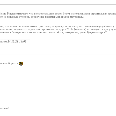
нис Буцаев отмечает, что в строительстве дорог будут использоваться строительная крош
ст из пищевых отходов, вторичные полимеры и другие материалы.
----------------------------------------------------------------------------------------------------------------
огласна, что можно использовать строительную крошку, полученную с помощью переработки 
мпоста из пищевых отходов для строительства дорог?! Он (компост) используется для улуч
тывается бактериями и от него ничего не остаётся, интересно Денис Буцаев в курсе?
____________________
телем
24.12.21 14:02
решили боротся
з говна!