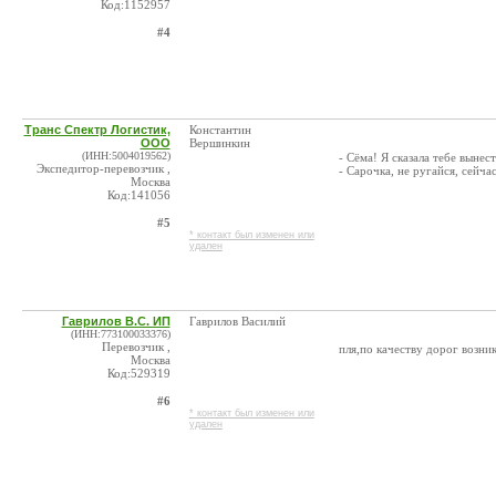
Код:1152957
#4
Транс Спектр Логистик,
Константин
ООО
Вершинкин
(ИНН:5004019562)
- Сёма! Я сказала тебе вынес
Экспедитор-перевозчик ,
- Сарочка, не ругайся, сейчас
Москва
Код:141056
#5
* контакт был изменен или
удален
Гаврилов В.С. ИП
Гаврилов Василий
(ИНН:773100033376)
Перевозчик ,
пля,по качеству дорог возник
Москва
Код:529319
#6
* контакт был изменен или
удален