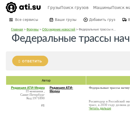
Грузы
Поиск грузов
Машины
Поиск м
Все сервисы
Ваши грузы
Добавить груз
Главная
>
Форумы
>
Обсуждение новостей
>
Федеральные трассы н...
Федеральные трассы нач
ОТВЕТИТЬ
Автор
Редакция АТИ-Медиа
Редакция АТИ-
Федеральные трассы начнут
IT-компания ,
Медиа
Санкт-Петербург
Код:1971890
Росавтодор и Российский эк
трасс, к 2030 году должна д
#1
Читать дальше