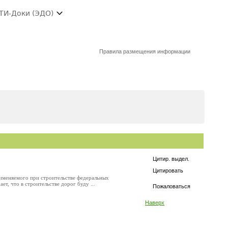
ТИ-Доки (ЭДО)
Правила размещения информации
Цитир. выдел.
Цитировать
рименяемого при строительстве федеральных
т, что в строительстве дорог буду ...
Пожаловаться
Наверх