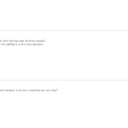
ти этот мусор еще полчаса назад!
 его заберут, я его уже продал.
ает вопрос а из чего строили до сих пор?