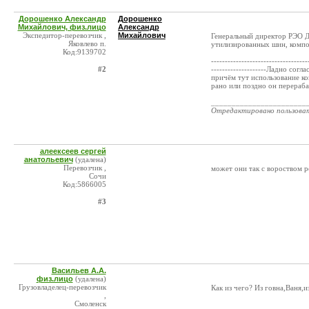
Дорошенко Александр
Дорошенко
Михайлович, физ.лицо
Александр
Экспедитор-перевозчик ,
Михайлович
Генеральный директор РЭО Де
Яковлево п.
утилизированных шин, компо
Код:9139702
-----------------------------------
#2
--------------------Ладно с
причём тут использование ко
рано или поздно он перераба
_______________________
Отредактировано пользова
алеексеев сергей
анатольевич
(удалена)
Перевозчик ,
может они так с вороством 
Сочи
Код:5866005
#3
Васильев А.А.
физ.лицо
(удалена)
Грузовладелец-перевозчик
Как из чего? Из говна,Ваня,и
,
Смоленск