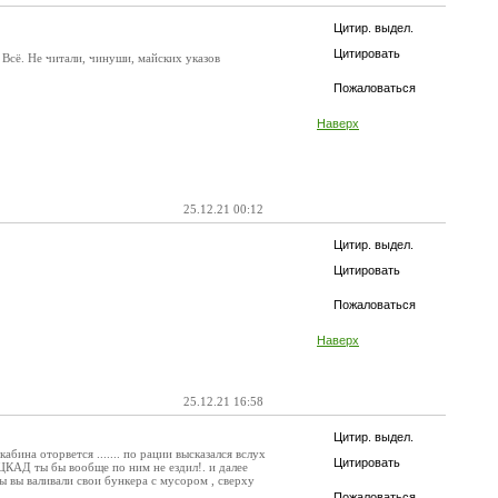
Цитир. выдел.
Цитировать
Всё. Не читали, чинуши, майских указов
Пожаловаться
Наверх
25.12.21 00:12
Цитир. выдел.
Цитировать
Пожаловаться
Наверх
25.12.21 16:58
Цитир. выдел.
абина оторвется ....... по рации высказался вслух
Цитировать
ЦКАД ты бы вообще по ним не ездил!. и далее
зы вы валивали свои бункера с мусором , сверху
Пожаловаться