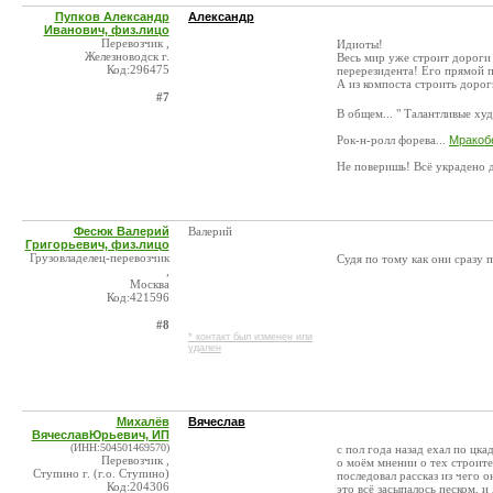
Пупков Александр
Александр
Иванович, физ.лицо
Перевозчик ,
Идиоты!
Железноводск г.
Весь мир уже строит дороги 
Код:296475
перерезидента! Его прямой п
А из компоста строить дороги
#7
В общем... " Талантливые ху
Рок-н-ролл форева...
Мракобе
Не поверишь! Всё украдено д
Фесюк Валерий
Валерий
Григорьевич, физ.лицо
Грузовладелец-перевозчик
Судя по тому как они сразу 
,
Москва
Код:421596
#8
* контакт был изменен или
удален
Михалёв
Вячеслав
ВячеславЮрьевич, ИП
(ИНН:504501469570)
с пол года назад ехал по цка
Перевозчик ,
о моём мнении о тех строите
Ступино г. (г.о. Ступино)
последовал рассказ из чего о
Код:204306
это всё засыпалось песком, и 