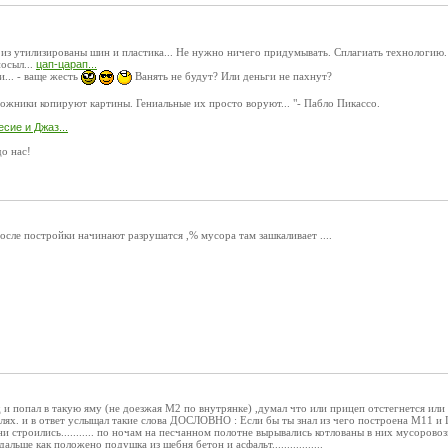
из утилизированы шин и пластика... Не нужно ничего придумывать. Сплагиать технологию. 
осыл...
цап-царап...
... - ваще жесть
Ванять не будут? Или деньги не пахнут?
дожники копируют картины. Гениальные их просто воруют... "- Пабло Пикассо.
сие и Джаз...
о нас!
после постройки начинают разрушатся ,% мусора там зашкаливает ....
д и попал в такую яму (не доезжая М2 по внутрянке) ,думал что или прицеп отстегнется или к
лях. и в ответ услыщал такие слова ДОСЛОВНО : Если бы ты знал из чего построена М11 и 
ни строились........... по ночам на песчанном полотне вырывались котлованы в них мусорово
дальше как положено подушка из щебня бетон и асфальт.................