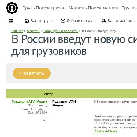
Грузы
Поиск грузов
Машины
Поиск машин
Грузо
Ваши грузы
Добавить груз
Ваши машины
Главная
>
Форумы
>
Обсуждение новостей
>
В России введут нову...
В России введут новую 
для грузовиков
ОТВЕТИТЬ
Автор
Редакция АТИ-Медиа
Редакция АТИ-
В России введут новую сис
IT-компания ,
Медиа
Санкт-Петербург
Код:1971890
Этой весной на рассмотрени
законотворцам предстоит во 
#1
«АвтоВзгляд» уточнил подро
весогабаритных параметров» 
Читать дальше