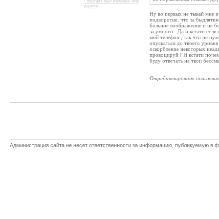
* контакт был изменен или
удален
Ну во первых не тыкай мне и 
подворотне, что за быдлятина
больное воображение и не бол
за умного . Да и кстати если
мой телефон , так что не ну
опускаться до твоего уровн
оскорбление некоторых неаде
провоцируй ! И кстати почему
буду отвечать на твои бессм
_______________________
Отредактировано пользова
Администрация сайта не несет ответственности за информацию, публикуемую в ф