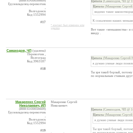
(ИНН:614300506609)
Цитата
(Самаходов, ЧП @ 16
Грузовладелец-перевозчик
Цитата
(Макаренко Сергей 
,
Волгодонск
видимо такие законотворцы 
Код:1552994
К сожалению наших меньши
#17
* контакт был изменен или
удален
Вот такие «меньшинства» и 
ввиду .
Самаходов, ЧП
(удалена)
Перевозчик ,
Волгоград
Цитата
(Макаренко Сергей Н
Код:3963187
я думаю умные люди поняли
#18
Ты зря такой борзый, потому
по нормальным ставкам друг
Макаренко Сергей
Макаренко Сергей
Николаевич, ИП
Николаевич
(ИНН:614300506609)
Цитата
(Самаходов, ЧП @ 16
Грузовладелец-перевозчик
Цитата
(Макаренко Сергей 
,
Волгодонск
я думаю умные люди понял
Код:1552994
Ты зря такой борзый, потом
#19
по нормальным ставкам дру