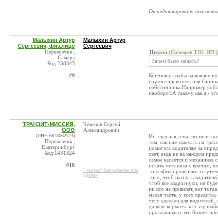
_______________________
Отредактировано пользова
Малыхин Артур
Малыхин Артур
Сергеевич, физ.лицо
Сергеевич
Перевозчик ,
Цитата
(Соловьев Т.Ю. ИП @
Самара
Зачем было менять?
Код:238343
#9
Кончились рабы валившие по 
грузоотправителя или барина
собственника.Например собст
наоборот.А такому как я - э
ТРАНЗИТ-МИССИЯ,
Чемезов Сергей
ООО
Александрович
(ИНН:6678062774)
Интересная тема, но меня вс
Перевозчик ,
тем, как нам выехать на трас
Екатеринбург
помогать водителям за опред
Код:1431324
свет, ведь не на каждом пре
самое касается и механиков с
#10
искать механика с врачом, хо
* контакт был изменен или
то люфты проверяют то утечк
удален
того, чтоб нагнуть водителей
чтоб все вздрогнули, не буд
ни кто не привезет, вот тогд
малая часть, у всех кредиты,
чего сделали для водителей, 
дальше кормить всю эту шайк
протаскивают эти бизнес про