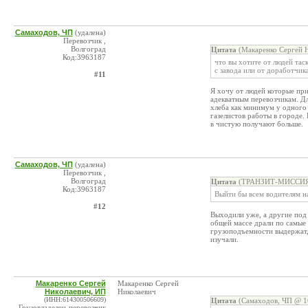
Самаходов, ЧП
(удалена)
Перевозчик ,
Волгоград
Цитата
(Макаренко Сергей Н
Код:3963187
что вы хотите от людей таск
с завода или от доработчик
#11
Я хочу от людей которые при
адекватным перевозчикам. Дл
хлеба как минимум у одного 
газелистов работы в городе.
в чистую получают больше.
Самаходов, ЧП
(удалена)
Перевозчик ,
Волгоград
Цитата
(ТРАНЗИТ-МИССИЯ, 
Код:3963187
Выйти бы всем водителям на
#12
Выходили уже, а другие под 
общей массе драли по самые 
грузоподъемности выдержат,
изучали.
Макаренко Сергей
Макаренко Сергей
Николаевич, ИП
Николаевич
(ИНН:614300506609)
Цитата
(Самаходов, ЧП @ 16
Грузовладелец-перевозчик