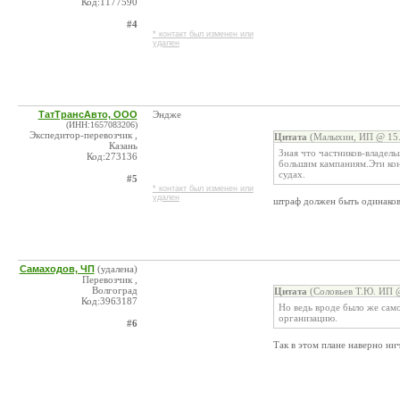
Код:1177590
#4
* контакт был изменен или
удален
ТатТрансАвто, ООО
Эндже
(ИНН:1657083206)
Экспедитор-перевозчик ,
Цитата
(Малыхин, ИП @ 15.
Казань
Зная что частников-владел
Код:273136
большим кампаниям.Эти кон
судах.
#5
* контакт был изменен или
удален
штраф должен быть одинаков
Самаходов, ЧП
(удалена)
Перевозчик ,
Волгоград
Цитата
(Соловьев Т.Ю. ИП @
Код:3963187
Но ведь вроде было же сам
организацию.
#6
Так в этом плане наверно нич