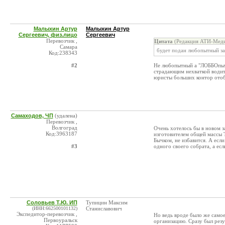
Малыхин Артур
Малыхин Артур
Сергеевич, физ.лицо
Сергеевич
Перевозчик ,
Цитата
(Редакция АТИ-Меди
Самара
будет подан любопытный з
Код:238343
#2
Не любопытный а "ЛОББОпытн
страдающим нехваткой водит
юристы больших контор отоб
Самаходов, ЧП
(удалена)
Перевозчик ,
Волгоград
Очень хотелось бы в новом з
Код:3963187
изготовителем общей массы Т
Бычком, не избавится. А есл
#3
одного своего собрата, а есл
Соловьев Т.Ю. ИП
Тупицин Максим
(ИНН:662500101132)
Станиславович
Экспедитор-перевозчик ,
Но ведь вроде было же само
Первоуральск
организацию. Сразу был резу