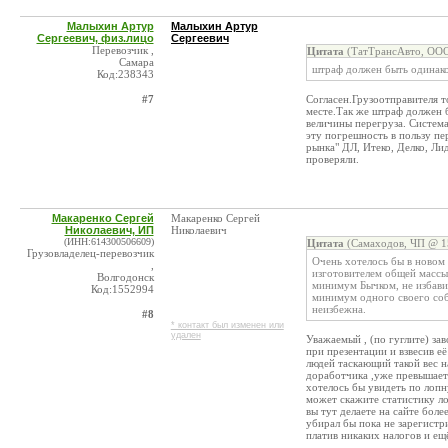
Малыхин Артур
Малыхин Артур
Сергеевич, физ.лицо
Сергеевич
Перевозчик ,
Цитата
(ТатТрансАвто, ООО
Самара
штраф должен быть одинако
Код:238343
#7
Согласен.Грузоотправителя 
месте.Так же штраф должен 
величины перегруза. Систем
эту погрешность в пользу пе
рынка" ДЛ, Итеко, Делко, Ли
проверяли.
Макаренко Сергей
Макаренко Сергей
Николаевич, ИП
Николаевич
(ИНН:614300506609)
Цитата
(Самаходов, ЧП @ 15
Грузовладелец-перевозчик
Очень хотелось бы в новом 
,
изготовителем общей массы 
Волгодонск
минимум Бычком, не избавит
Код:1552994
минимум одного своего собр
неизбежна.
#8
* контакт был изменен или
удален
Уважаемый , (по гуглите) за
при презентации и взвесив е
людей таскающий такой вес на
доработчика ,уже превышает 
хотелось бы увидеть по лоп
может скажите статистику л
вы тут делаете на сайте боле
убирал бы пока не зарегистр
платив никаких налогов и ещё