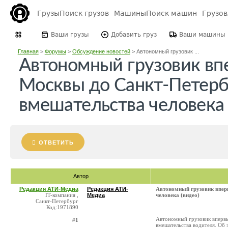
Грузы
Поиск грузов
Машины
Поиск машин
Грузо
Ваши грузы
Добавить груз
Ваши машины
Главная
>
Форумы
>
Обсуждение новостей
>
Автономный грузовик ...
Автономный грузовик вп
Москвы до Санкт-Петерб
вмешательства человека 
ОТВЕТИТЬ
Автор
Редакция АТИ-Медиа
Редакция АТИ-
Автономный грузовик впер
IT-компания ,
Медиа
человека (видео)
Санкт-Петербург
Код:1971890
Автономный грузовик впервы
#1
вмешательства водителя. Об 