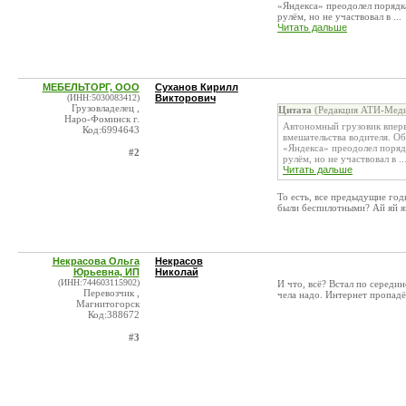
«Яндекса» преодолел порядка
рулём, но не участвовал в ...
Читать дальше
МЕБЕЛЬТОРГ, ООО
Суханов Кирилл
(ИНН:5030083412)
Викторович
Грузовладелец ,
Цитата
(Редакция АТИ-Меди
Наро-Фоминск г.
Автономный грузовик вперв
Код:6994643
вмешательства водителя. Об
«Яндекса» преодолел порядк
#2
рулём, но не участвовал в ..
Читать дальше
То есть, все предыдущие год
были беспилотными? Ай яй яй
Некрасова Ольга
Некрасов
Юрьевна, ИП
Николай
(ИНН:744603115902)
И что, всё? Встал по середин
Перевозчик ,
чела надо. Интернет пропадёт
Магнитогорск
Код:388672
#3