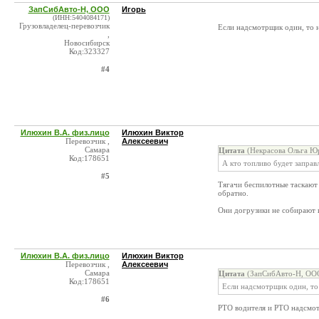
ЗапСибАвто-Н, ООО
Игорь
(ИНН:5404084171)
Грузовладелец-перевозчик
Если надсмотрщик один, то
,
Новосибирск
Код:323327
#4
Илюхин В.А. физ.лицо
Илюхин Виктор
Перевозчик ,
Алексеевич
Самара
Цитата
(Некрасова Ольга Юр
Код:178651
А кто топливо будет заправл
#5
Тягачи беспилотные таскают
обратно.
Они догрузики не собирают и
Илюхин В.А. физ.лицо
Илюхин Виктор
Перевозчик ,
Алексеевич
Самара
Цитата
(ЗапСибАвто-Н, ООО
Код:178651
Если надсмотрщик один, т
#6
РТО водителя и РТО надсмот