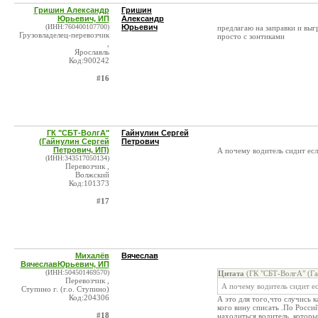
Гришин Александр
Гришин
Юрьевич, ИП
Александр
(ИНН:760400107700)
Юрьевич
предлагаю на заправки и выг
Грузовладелец-перевозчик
просто с зонтиками
,
Ярославль
Код:900242
#16
ГК "СБТ-ВолгА"
Гайнулин Сергей
(Гайнулин Сергей
Петрович
Петрович, ИП)
А почему водитель сидит есл
(ИНН:343517050134)
Перевозчик ,
Волжский
Код:101373
#17
Михалёв
Вячеслав
ВячеславЮрьевич, ИП
(ИНН:504501469570)
Цитата
(ГК "СБТ-ВолгА" (Га
Перевозчик ,
А почему водитель сидит ес
Ступино г. (г.о. Ступино)
Код:204306
А это для того,что случись к
кого вину списать .По Росси
#18
находиться водитель ,которы