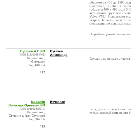
объемом от 400 до 1500 лит
(например, 700+600 л или 5
габариты 400 × 490 мм и 54
автономных грузовиков завис
Volvo VNL): Используют ста
литров). Большой запас топл
следовании по длинным мар
_______________________
Отредактировано пользова
Пугачев А.Г. ИП
Пугачев
(ИНН:519100654765)
Александр
Перевозчик ,
Слушай , ну не надо , хватит
Мурманск
Код:480904
#12
Михалёв
Вячеслав
ВячеславЮрьевич, ИП
(ИНН:504501469570)
Витя, для кого ты всё это пи
Перевозчик ,
голами каждый день на эти ба
Ступино г. (г.о. Ступино)
Код:204306
#13