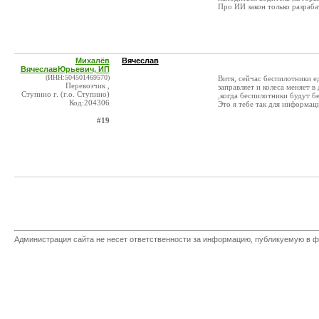
Про ИИ закон только разрабат
Михалёв
Вячеслав
ВячеславЮрьевич, ИП
(ИНН:504501469570)
Витя, сейчас беспилотники е
Перевозчик ,
заправляет и колеса меняет 
Ступино г. (г.о. Ступино)
,когда беспилотники будут бе
Код:204306
Это я тебе так для информаци
#19
Администрация сайта не несет ответственности за информацию, публикуемую в ф