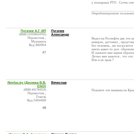
у пожарных РТО . Сутки спят
_______________________
Отредактировано пользова
Пугачев А.Г. ИП
Пугачев
(ИНН:519100654765)
Александр
Перевозчик ,
Видел на Роснефти две эти м
Мурманск
камерах, датчиках , представ
Код:480904
без человека , ни погрузится
иметь какое-то доп. образован
#7
И скажите мне каким образо
Лично мне кажется , что эти
Или я не прав ?
Nimfas.by (Дрожжа В.В.
Вячеслав
ОАО)
(ИНН:491704510)
Пошлите эти машины на Кр
Перевозчик ,
Гомель
Код:3404468
#8