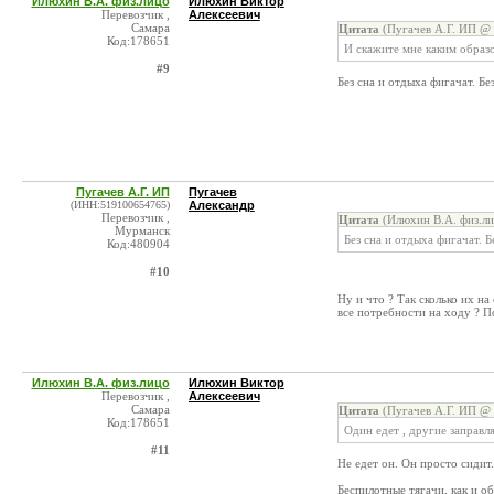
Илюхин В.А. физ.лицо
Илюхин Виктор
Перевозчик ,
Алексеевич
Самара
Цитата
(Пугачев А.Г. ИП @ 
Код:178651
И скажите мне каким образ
#9
Без сна и отдыха фигачат. Бе
Пугачев А.Г. ИП
Пугачев
(ИНН:519100654765)
Александр
Перевозчик ,
Цитата
(Илюхин В.А. физ.ли
Мурманск
Без сна и отдыха фигачат. Б
Код:480904
#10
Ну и что ? Так сколько их на
все потребности на ходу ? По
Илюхин В.А. физ.лицо
Илюхин Виктор
Перевозчик ,
Алексеевич
Самара
Цитата
(Пугачев А.Г. ИП @ 
Код:178651
Один едет , другие заправля
#11
Не едет он. Он просто сидит.
Беспилотные тягачи, как и 