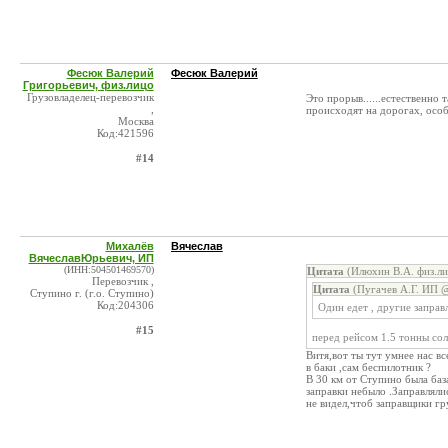
Фесюк Валерий
Фесюк Валерий
Григорьевич, физ.лицо
Грузовладелец-перевозчик
Это прорыв......естественно
,
происходят на дорогах, особ
Москва
Код:421596
#14
Михалёв
Вячеслав
ВячеславЮрьевич, ИП
(ИНН:504501469570)
Цитата
(Илюхин В.А. физ.ли
Перевозчик ,
Цитата
(Пугачев А.Г. ИП @
Ступино г. (г.о. Ступино)
Код:204306
Один едет , другие заправл
#15
перед рейсом 1.5 тонны сол
Витя,вот ты тут умнее нас вс
в баки ,сам беспилотник ?
В 30 км от Ступино была база
заправки небыло .Заправляли
не видел,чтоб заправщики гр