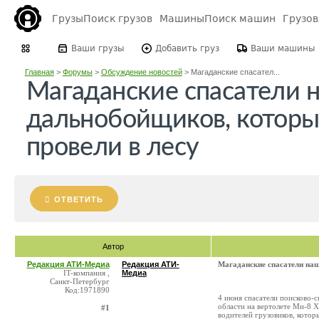
Грузы
Поиск грузов
Машины
Поиск машин
Грузо
Ваши грузы
Добавить груз
Ваши машины
Главная
>
Форумы
>
Обсуждение новостей
>
Магаданские спасател...
Магаданские спасатели 
дальнобойщиков, которы
провели в лесу
ОТВЕТИТЬ
Автор
Редакция АТИ-Медиа
Редакция АТИ-
Магаданские спасатели наш
IT-компания ,
Медиа
Санкт-Петербург
Код:1971890
4 июня спасатели поисково-
области на вертолете Ми-8 
#1
водителей грузовиков, кото