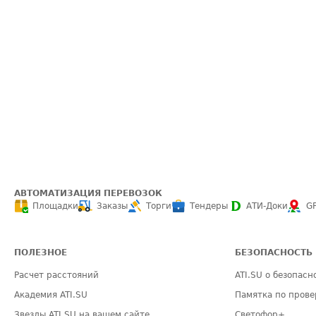
АВТОМАТИЗАЦИЯ ПЕРЕВОЗОК
Площадки
Заказы
Торги
Тендеры
АТИ-Доки
G
ПОЛЕЗНОЕ
БЕЗОПАСНОСТЬ
Расчет расстояний
ATI.SU о безопасн
Академия ATI.SU
Памятка по прове
Звезды ATI.SU на вашем сайте
Светофор+