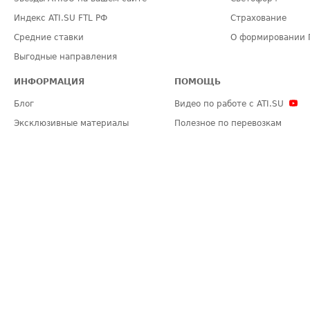
Индекс ATI.SU FTL РФ
Страхование
Средние ставки
О формировании 
Выгодные направления
ИНФОРМАЦИЯ
ПОМОЩЬ
Блог
Видео по работе с ATI.SU
Эксклюзивные материалы
Полезное по перевозкам
Политика конфиденциальности
Часто задаваемые вопросы (FA
Общие положения
Техническая информация
Карта сайта
ЗАДАТЬ ВОПРОС