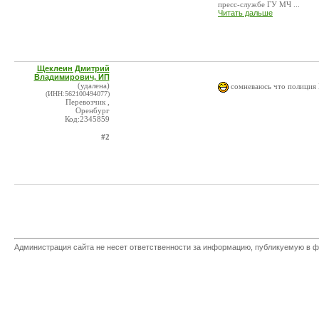
пресс-службе ГУ МЧ ...
Читать дальше
Щеклеин Дмитрий
Владимирович, ИП
(удалена)
сомневаюсь что полиция
(ИНН:562100494077)
Перевозчик ,
Оренбург
Код:2345859
#2
Администрация сайта не несет ответственности за информацию, публикуемую в ф