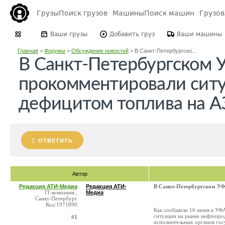
Грузы
Поиск грузов
Машины
Поиск машин
Грузо
Ваши грузы
Добавить груз
Ваши машины
Главная
>
Форумы
>
Обсуждение новостей
>
В Санкт-Петербургско...
В Санкт-Петербургском
прокомментировали сит
дефицитом топлива на А
ОТВЕТИТЬ
Автор
Редакция АТИ-Медиа
Редакция АТИ-
В Санкт-Петербургском УФ
IT-компания ,
Медиа
Санкт-Петербург
Код:1971890
Как сообщили 16 июня в УФ
ситуации на рынке нефтепро
#1
исполнительных органов гос