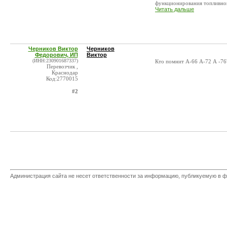
функционирования топливног
Читать дальше
Черников Виктор
Черников
Федорович, ИП
Виктор
(ИНН:230901687337)
Кто помнит А-66 А-72 А -76
Перевозчик ,
Краснодар
Код:2770015
#2
Администрация сайта не несет ответственности за информацию, публикуемую в ф