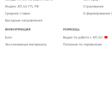
Индекс ATI.SU FTL РФ
Страхование
Средние ставки
О формировании 
Выгодные направления
ИНФОРМАЦИЯ
ПОМОЩЬ
Блог
Видео по работе с ATI.SU
Эксклюзивные материалы
Полезное по перевозкам
Политика конфиденциальности
Часто задаваемые вопросы (FA
Общие положения
Техническая информация
Карта сайта
ЗАДАТЬ ВОПРОС