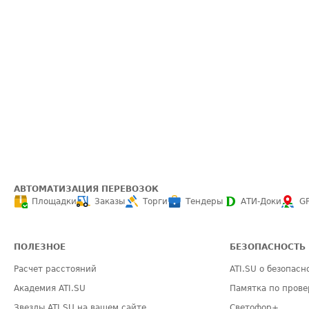
АВТОМАТИЗАЦИЯ ПЕРЕВОЗОК
Площадки
Заказы
Торги
Тендеры
АТИ-Доки
G
ПОЛЕЗНОЕ
БЕЗОПАСНОСТЬ
Расчет расстояний
ATI.SU о безопасн
Академия ATI.SU
Памятка по прове
Звезды ATI.SU на вашем сайте
Светофор+