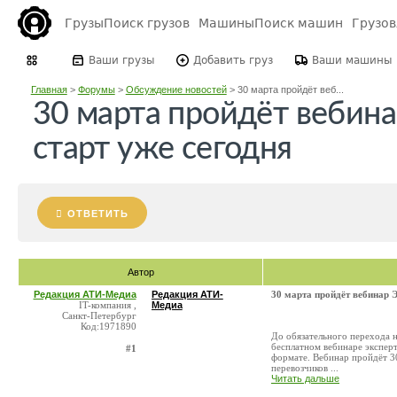
Грузы
Поиск грузов
Машины
Поиск машин
Грузо
Ваши грузы
Добавить груз
Ваши машины
Главная
>
Форумы
>
Обсуждение новостей
>
30 марта пройдёт веб...
30 марта пройдёт вебин
старт уже сегодня
ОТВЕТИТЬ
Автор
Редакция АТИ-Медиа
Редакция АТИ-
30 марта пройдёт вебинар 
IT-компания ,
Медиа
Санкт-Петербург
Код:1971890
До обязательного перехода н
бесплатном вебинаре эксперт
#1
формате. Вебинар пройдёт 3
перевозчиков ...
Читать дальше