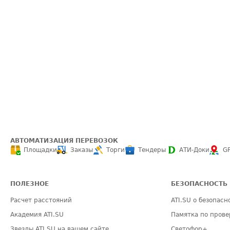
АВТОМАТИЗАЦИЯ ПЕРЕВОЗОК
Площадки
Заказы
Торги
Тендеры
АТИ-Доки
G
ПОЛЕЗНОЕ
БЕЗОПАСНОСТЬ
Расчет расстояний
ATI.SU о безопасн
Академия ATI.SU
Памятка по прове
Звезды ATI.SU на вашем сайте
Светофор+