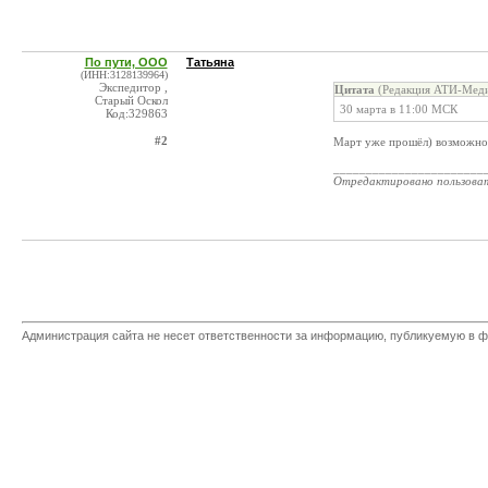
По пути, ООО
Татьяна
(ИНН:3128139964)
Экспедитор ,
Цитата
(Редакция АТИ-Меди
Старый Оскол
30 марта в 11:00 МСК
Код:329863
#2
Март уже прошёл) возможно
_______________________
Отредактировано пользова
Администрация сайта не несет ответственности за информацию, публикуемую в ф