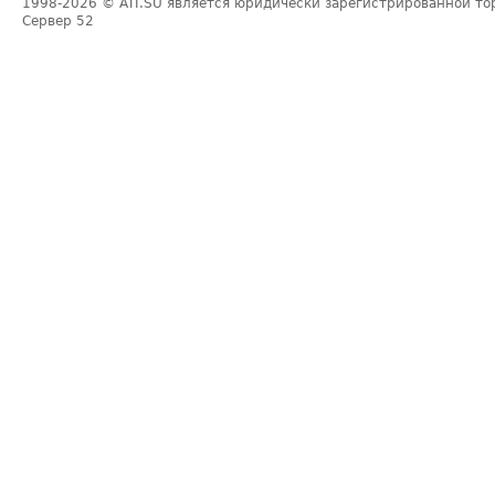
1998-2026
© ATI.SU является юридически зарегистрированной то
Сервер
52