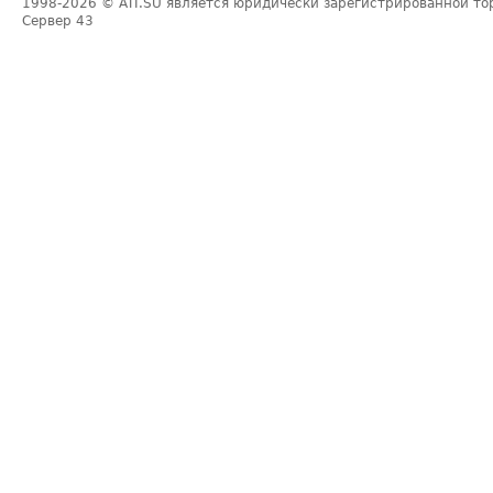
1998-2026
© ATI.SU является юридически зарегистрированной то
Сервер
43