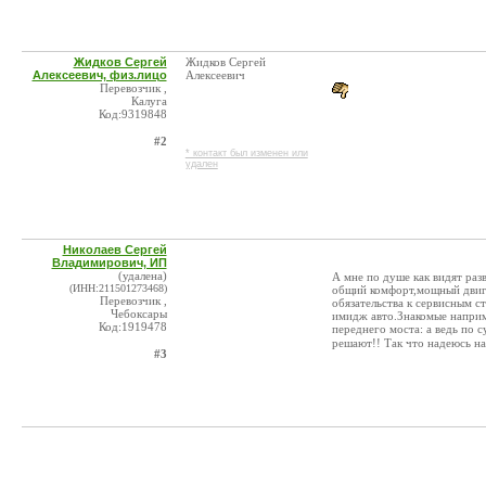
Жидков Сергей
Жидков Сергей
Алексеевич, физ.лицо
Алексеевич
Перевозчик ,
Калуга
Код:9319848
#2
* контакт был изменен или
удален
Николаев Сергей
Владимирович, ИП
(удалена)
А мне по душе как видят раз
(ИНН:211501273468)
общий комфорт,мощный двига
Перевозчик ,
обязательства к сервисным 
Чебоксары
имидж авто.Знакомые наприм
Код:1919478
переднего моста: а ведь по 
решают!! Так что надеюсь н
#3