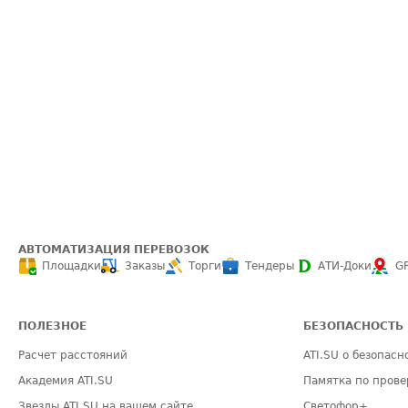
АВТОМАТИЗАЦИЯ ПЕРЕВОЗОК
Площадки
Заказы
Торги
Тендеры
АТИ-Доки
G
ПОЛЕЗНОЕ
БЕЗОПАСНОСТЬ
Расчет расстояний
ATI.SU о безопасн
Академия ATI.SU
Памятка по прове
Звезды ATI.SU на вашем сайте
Светофор+