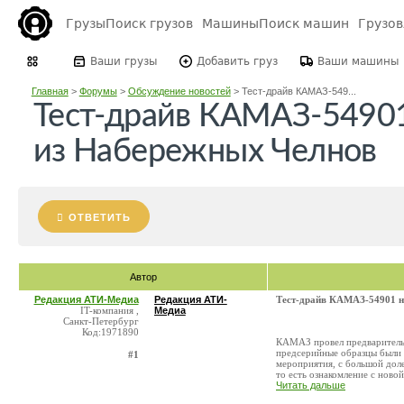
Грузы
Поиск грузов
Машины
Поиск машин
Грузо
Ваши грузы
Добавить груз
Ваши машины
Главная
>
Форумы
>
Обсуждение новостей
>
Тест-драйв КАМАЗ-549...
Тест-драйв КАМАЗ-5490
из Набережных Челнов
ОТВЕТИТЬ
Автор
Редакция АТИ-Медиа
Редакция АТИ-
Тест-драйв КАМАЗ-54901 
IT-компания ,
Медиа
Санкт-Петербург
Код:1971890
КАМАЗ провел предваритель
предсерийные образцы были
#1
мероприятия, с большой доле
то есть ознакомление с новой
Читать дальше