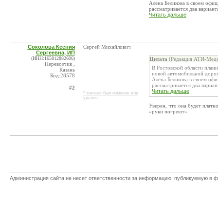
Алёна Беликова в своем офиц
рассматривается два варианта
Читать дальше
Соколова Ксения
Сергей Михайлович
Сергеевна, ИП
(ИНН:165812882606)
Цитата
(Редакция АТИ-Меди
Перевозчик ,
В Ростовской области план
Казань
новой автомобильной дорог
Код:28578
Алёна Беликова в своем офи
рассматривается два вариант
#2
Читать дальше
* контакт был изменен или
удален
Уверен, что она будет платн
«руки погреют».
Администрация сайта не несет ответственности за информацию, публикуемую в ф