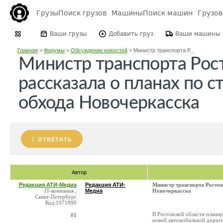
Грузы
Поиск грузов
Машины
Поиск машин
Грузо
Ваши грузы
Добавить груз
Ваши машины
Главная
>
Форумы
>
Обсуждение новостей
>
Министр транспорта Р...
Министр транспорта Рос
рассказала о планах по с
обхода Новочеркасска
ОТВЕТИТЬ
Автор
Редакция АТИ-Медиа
Редакция АТИ-
Министр транспорта Ростов
IT-компания ,
Медиа
Новочеркасска
Санкт-Петербург
Код:1971890
В Ростовской области плани
#1
новой автомобильной дороги