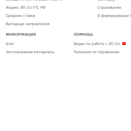
Индекс ATI.SU FTL РФ
Страхование
Средние ставки
О формировании 
Выгодные направления
ИНФОРМАЦИЯ
ПОМОЩЬ
Блог
Видео по работе с ATI.SU
Эксклюзивные материалы
Полезное по перевозкам
Политика конфиденциальности
Часто задаваемые вопросы (FA
Общие положения
Техническая информация
Карта сайта
ЗАДАТЬ ВОПРОС