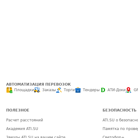
АВТОМАТИЗАЦИЯ ПЕРЕВОЗОК
Площадки
Заказы
Торги
Тендеры
АТИ-Доки
G
ПОЛЕЗНОЕ
БЕЗОПАСНОСТЬ
Расчет расстояний
ATI.SU о безопасн
Академия ATI.SU
Памятка по прове
Звезды ATI.SU на вашем сайте
Светофор+