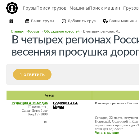
Грузы
Поиск грузов
Машины
Поиск машин
Грузо
Ваши грузы
Добавить груз
Ваши машины
Главная
>
Форумы
>
Обсуждение новостей
>
В четырех регионах Р...
В четырех регионах Росс
весенняя просушка доро
ОТВЕТИТЬ
Автор
Редакция АТИ-Медиа
Редакция АТИ-
В четырех регионах России
IT-компания ,
Медиа
Санкт-Петербург
Код:1971890
Сегодня, 22 марта, вступили
Псковской, Орловской и Калу
#1
ограничения продлятся до 21
тонн для одноосно ...
Читать дальше