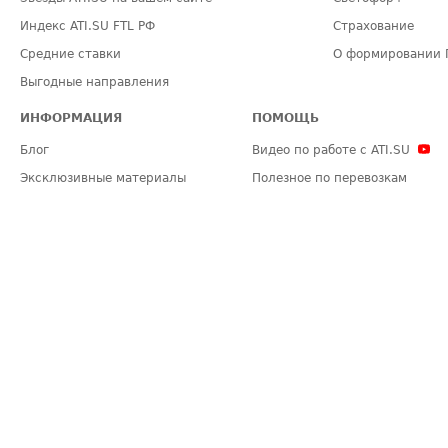
Индекс ATI.SU FTL РФ
Страхование
Средние ставки
О формировании 
Выгодные направления
ИНФОРМАЦИЯ
ПОМОЩЬ
Блог
Видео по работе с ATI.SU
Эксклюзивные материалы
Полезное по перевозкам
Политика конфиденциальности
Часто задаваемые вопросы (FA
Общие положения
Техническая информация
Карта сайта
ЗАДАТЬ ВОПРОС