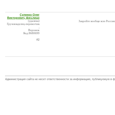
Суленко Олег
Викторович, физ.лицо
(удалена)
Закройте вообще всю Россию д
Грузовладелец-перевозчик
,
Воронеж
Код:8680699
#2
Администрация сайта не несет ответственности за информацию, публикуемую в ф