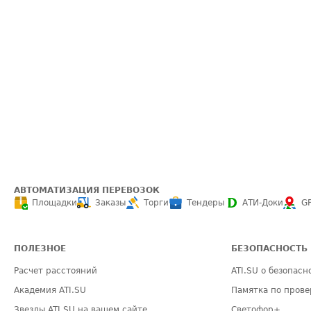
АВТОМАТИЗАЦИЯ ПЕРЕВОЗОК
Площадки
Заказы
Торги
Тендеры
АТИ-Доки
G
ПОЛЕЗНОЕ
БЕЗОПАСНОСТЬ
Расчет расстояний
ATI.SU о безопасн
Академия ATI.SU
Памятка по прове
Звезды ATI.SU на вашем сайте
Светофор+