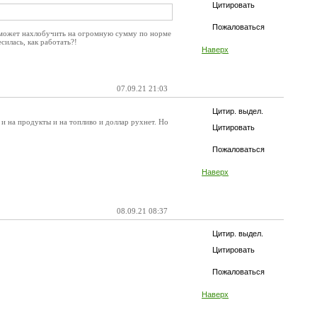
Цитировать
Пожаловаться
ка может нахлобучить на огромную сумму по норме
силась, как работать?!
Наверх
07.09.21 21:03
Цитир. выдел.
 и на продукты и на топливо и доллар рухнет. Но
Цитировать
Пожаловаться
Наверх
08.09.21 08:37
Цитир. выдел.
Цитировать
Пожаловаться
Наверх