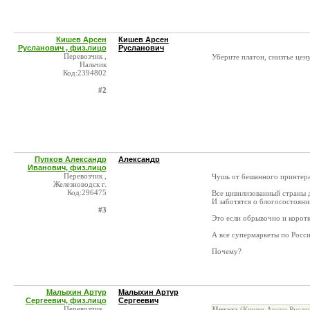
Кишев Арсен
Кишев Арсен
Русланович , физ.лицо
Русланович
Перевозчик ,
Уберите платон, снизтье цену
Нальчик
Код:2394802
#2
Пупков Александр
Александр
Иванович, физ.лицо
Перевозчик ,
Чушь от бешанного принтера.
Железноводск г.
Код:296475
Все цивилизованный страны д
И заботятся о блогосостояни
#3
Это если обрывочно и коротко
А все супермаркеты по Росси
Почему?
Малыхин Артур
Малыхин Артур
Сергеевич, физ.лицо
Сергеевич
Перевозчик ,
Цитата
(Кишев Арсен Руслан