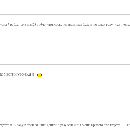
ил 7 руб/кг, сегодня 35 руб/кг, стоимость перевозки как была в прошлом году , так и остала
Я УБОРКИ УРОЖАЯ !!!!
ут толочь воду в ступе за наши деньги. Сразу вспомнил басню Крылова про квартет...., "а в