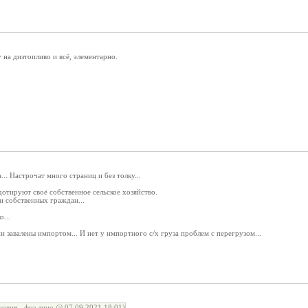
 на дизтопливо и всё, элементарно.
.. Настрочат много страниц и без толку...
отируют своё собственное сельское хозяйство.
и собственных граждан...
...
и завалены импортом... И нет у импортного с/х груза проблем с перегрузом...
ович , физ.лицо @ 07.09.2021 18:01)