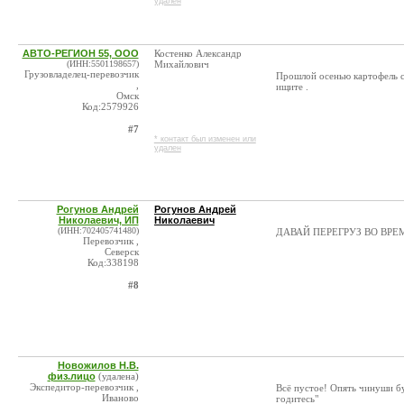
удален
АВТО-РЕГИОН 55, ООО
Костенко Александр
(ИНН:5501198657)
Михайлович
Грузовладелец-перевозчик
Прошлой осенью картофель сто
,
ищите .
Омск
Код:2579926
#7
* контакт был изменен или
удален
Рогунов Андрей
Рогунов Андрей
Николаевич, ИП
Николаевич
(ИНН:702405741480)
ДАВАЙ ПЕРЕГРУЗ ВО ВРЕМ
Перевозчик ,
Северск
Код:338198
#8
Новожилов Н.В.
физ.лицо
(удалена)
Экспедитор-перевозчик ,
Всё пустое! Опять чинуши буд
Иваново
годитесь"