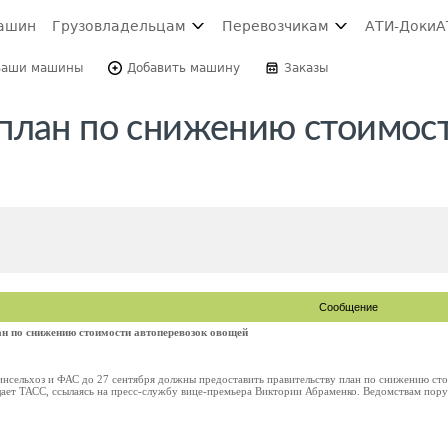
ашин
Грузовладельцам
Перевозчикам
АТИ-Доки
А
Ваши машины
Добавить машину
Заказы
план по снижению стоимос
Сообщение
н по снижению стоимости автоперевозок овощей
сельхоз и ФАС до 27 сентября должны предоставить правительству план по снижению ст
ает ТАСС, ссылаясь на пресс-службу вице-премьера Виктории Абраменко. Ведомствам поруч