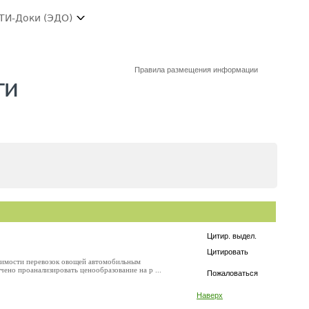
ТИ-Доки (ЭДО)
Правила размещения информации
ти
Цитир. выдел.
Цитировать
оимости перевозок овощей автомобильным
ено проанализировать ценообразование на р ...
Пожаловаться
Наверх