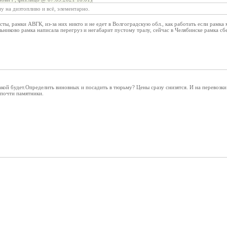
ну на дизтопливо и всё, элементарно.
сты, рамки АВГК, из-за них никто и не едет в Волгоградскую обл., как работать если рам
иково рамка написала перегруз и негабарит пустому тралу, сейчас в Челябинске рамка сбе
такой будет.Определить виновных и посадить в тюрьму? Цены сразу снизятся. И на перевозки
почти памятники.