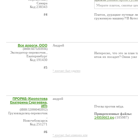
Самара
Уберите платон, снизтье це
Код:238343
#4
Платон, дурацкие путевые ли
груженную машину?!В Котельн
Все дороги, ООО
Андрей
(ИНН:6673203936)
Экспедитор-перевозчик ,
Интересно, что это за план 
Екатеринбург
ктож их посадит? Ониж уже 
Код:191430
#5
* контакт был удален
ПРОРАБ (Кропотова
андрей
Екатерина Сергеевна,
ИП)
Пчелы против мёда.
(ИНН:520900402012)
Грузовладелец-перевозчик
Прикрепленные файлы:
,
14959663.jpg
(105987)
Новочебоксарск
Код:251271
#6
* контакт был изменен или