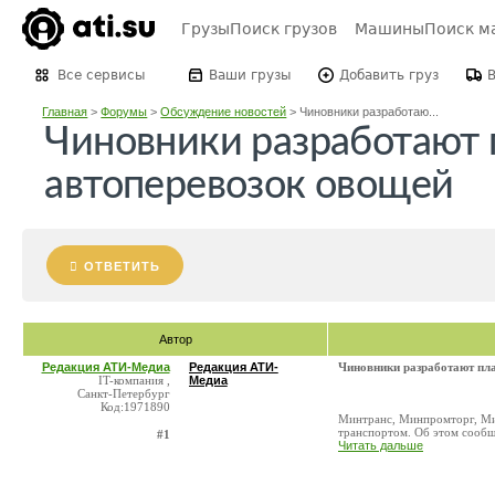
Грузы
Поиск грузов
Машины
Поиск м
Все сервисы
Ваши грузы
Добавить груз
Главная
>
Форумы
>
Обсуждение новостей
>
Чиновники разработаю...
Чиновники разработают 
автоперевозок овощей
ОТВЕТИТЬ
Автор
Редакция АТИ-Медиа
Редакция АТИ-
Чиновники разработают пла
IT-компания ,
Медиа
Санкт-Петербург
Код:1971890
Минтранс, Минпромторг, Мин
транспортом. Об этом сообщ
#1
Читать дальше