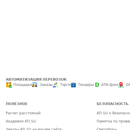
АВТОМАТИЗАЦИЯ ПЕРЕВОЗОК
Площадки
Заказы
Торги
Тендеры
АТИ-Доки
G
ПОЛЕЗНОЕ
БЕЗОПАСНОСТЬ
Расчет расстояний
ATI.SU о безопасн
Академия ATI.SU
Памятка по прове
Звезды ATI.SU на вашем сайте
Светофор+