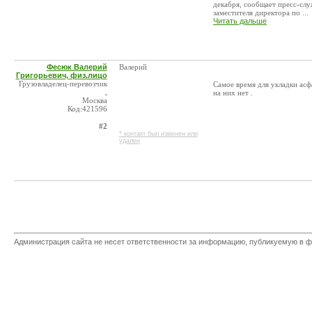
декабря, сообщает пресс-сл
заместителя директора по ...
Читать дальше
Фесюк Валерий
Валерий
Григорьевич, физ.лицо
Грузовладелец-перевозчик
Самое время для укладки асфа
,
на них нет .
Москва
Код:421596
#2
* контакт был изменен или
удален
Администрация сайта не несет ответственности за информацию, публикуемую в ф