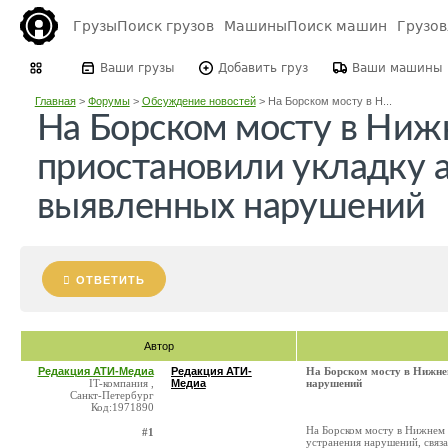
Грузы
Поиск грузов
Машины
Поиск машин
Грузо
Ваши грузы
Добавить груз
Ваши машины
Главная
>
Форумы
>
Обсуждение новостей
>
На Борском мосту в Н...
На Борском мосту в Ниж
приостановили укладку а
выявленных нарушений
ОТВЕТИТЬ
Автор
Редакция АТИ-Медиа
Редакция АТИ-
На Борском мосту в Нижне
IT-компания ,
Медиа
нарушений
Санкт-Петербург
Код:1971890
На Борском мосту в Нижнем 
#1
устранения нарушений, связа