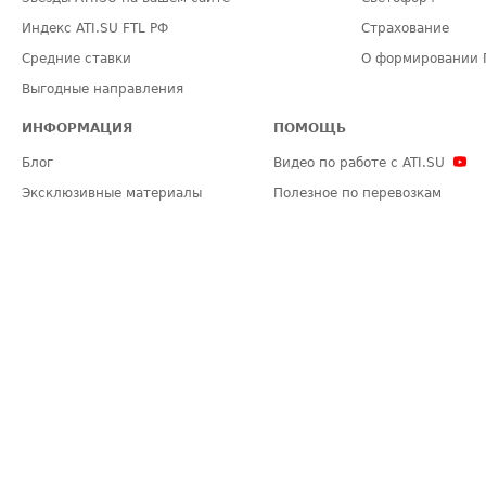
Индекс ATI.SU FTL РФ
Страхование
Средние ставки
О формировании 
Выгодные направления
ИНФОРМАЦИЯ
ПОМОЩЬ
Блог
Видео по работе с ATI.SU
Эксклюзивные материалы
Полезное по перевозкам
Политика конфиденциальности
Часто задаваемые вопросы (FA
Общие положения
Техническая информация
Карта сайта
ЗАДАТЬ ВОПРОС