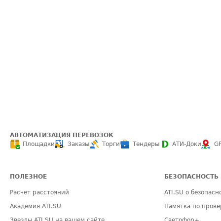
АВТОМАТИЗАЦИЯ ПЕРЕВОЗОК
Площадки
Заказы
Торги
Тендеры
АТИ-Доки
G
ПОЛЕЗНОЕ
БЕЗОПАСНОСТЬ
Расчет расстояний
ATI.SU о безопасн
Академия ATI.SU
Памятка по прове
Звезды ATI.SU на вашем сайте
Светофор+