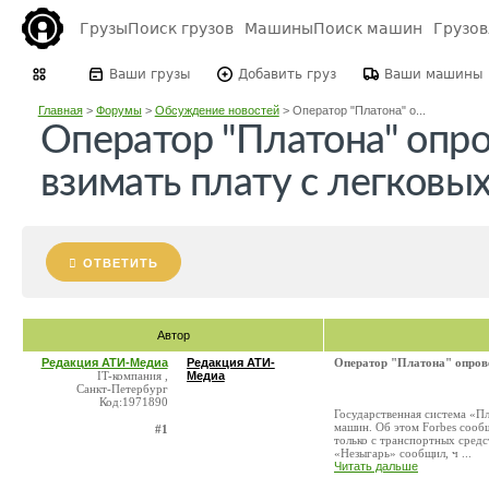
Грузы
Поиск грузов
Машины
Поиск машин
Грузо
Ваши грузы
Добавить груз
Ваши машины
Главная
>
Форумы
>
Обсуждение новостей
>
Оператор "Платона" о...
Оператор "Платона" опр
взимать плату с легковы
ОТВЕТИТЬ
Автор
Редакция АТИ-Медиа
Редакция АТИ-
Оператор "Платона" опров
IT-компания ,
Медиа
Санкт-Петербург
Код:1971890
Государственная система «Пл
машин. Об этом Forbes сооб
#1
только с транспортных средс
«Незыгарь» сообщил, ч ...
Читать дальше