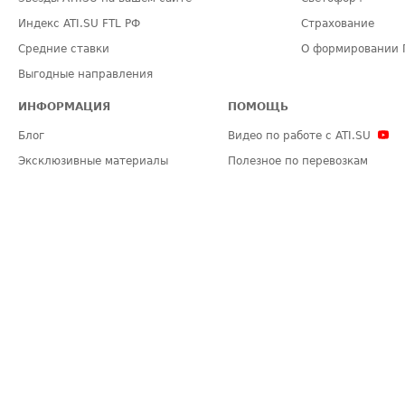
Индекс ATI.SU FTL РФ
Страхование
Средние ставки
О формировании 
Выгодные направления
ИНФОРМАЦИЯ
ПОМОЩЬ
Блог
Видео по работе с ATI.SU
Эксклюзивные материалы
Полезное по перевозкам
Политика конфиденциальности
Часто задаваемые вопросы (FA
Общие положения
Техническая информация
Карта сайта
ЗАДАТЬ ВОПРОС