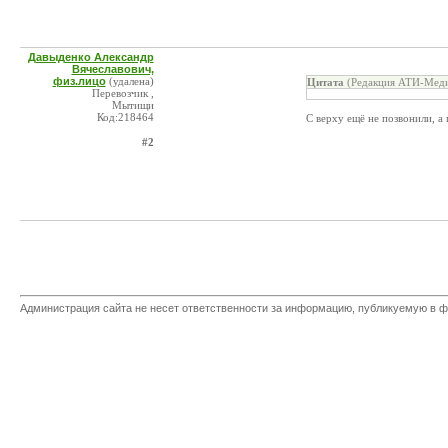
Давыденко Александр
Вячеславович,
физ.лицо
(удалена)
Цитата
(Редакция АТИ-Меди
Перевозчик ,
Мытищи
Код:218464
С верху ещё не позвонили, а
#2
Администрация сайта не несет ответственности за информацию, публикуемую в ф