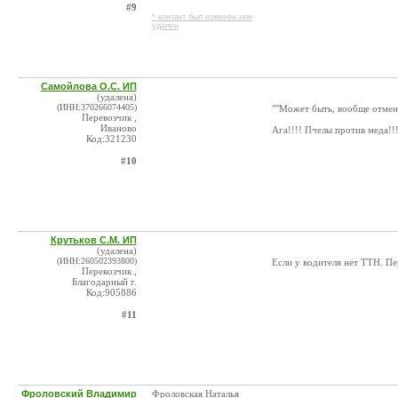
#9
* контакт был изменен или
удален
Самойлова О.С. ИП
(удалена)
(ИНН:370266074405)
""Может быть, вообще отмен
Перевозчик ,
Иваново
Ага!!!! Пчелы против меда!!!
Код:321230
#10
Крутьков С.М. ИП
(удалена)
(ИНН:260502393800)
Если у водителя нет ТТН. Пе
Перевозчик ,
Благодарный г.
Код:905886
#11
Фроловский Владимир
Фроловская Наталья