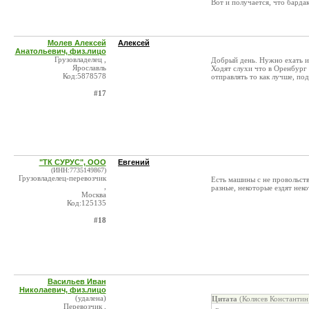
Вот и получается, что барда
Молев Алексей
Алексей
Анатольевич, физ.лицо
Грузовладелец ,
Добрый день. Нужно ехать из
Ярославль
Ходят слухи что в Оренбург 
Код:5878578
отправлять то как лучше, под
#17
"ТК СУРУС", ООО
Евгений
(ИНН:7735149867)
Грузовладелец-перевозчик
Есть машины с не провольст
,
разные, некоторые ездят не
Москва
Код:125135
#18
Васильев Иван
Николаевич, физ.лицо
(удалена)
Цитата
(Колясев Константин
Перевозчик ,