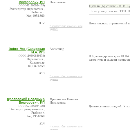
Викторович, ИП
Николаевна
(ИНН:621300024109)
Цитата
(Крутьков С.М. ИП @
Экспедитор-перевозчик ,
Если у водителя нет ТТН. П
Рыбное г.
Код:1951860
#12
Пока никаких ограничений пр
* контакт был изменен или
удален
Dobro_Voz (Савирская
Александр
М.А. ИП)
(ИНН:110300886678)
В Краснодарском крае 01.04.
Перевозчик ,
алгоритма и выдачи пропуско
Краснодар
Код:874859
#13
* контакт был изменен или
удален
Фроловский Владимир
Фроловская Наталья
Викторович, ИП
Николаевна
(ИНН:621300024109)
Делитесь информацией. У кого
Экспедитор-перевозчик ,
Рыбное г.
Код:1951860
#14
* контакт был изменен или
удален