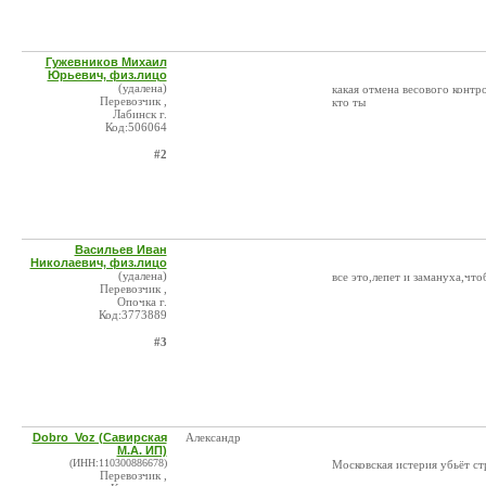
Гужевников Михаил
Юрьевич, физ.лицо
(удалена)
какая отмена весового контр
Перевозчик ,
кто ты
Лабинск г.
Код:506064
#2
Васильев Иван
Николаевич, физ.лицо
(удалена)
все это,лепет и замануха,чт
Перевозчик ,
Опочка г.
Код:3773889
#3
Dobro_Voz (Савирская
Александр
М.А. ИП)
(ИНН:110300886678)
Московская истерия убьёт ст
Перевозчик ,