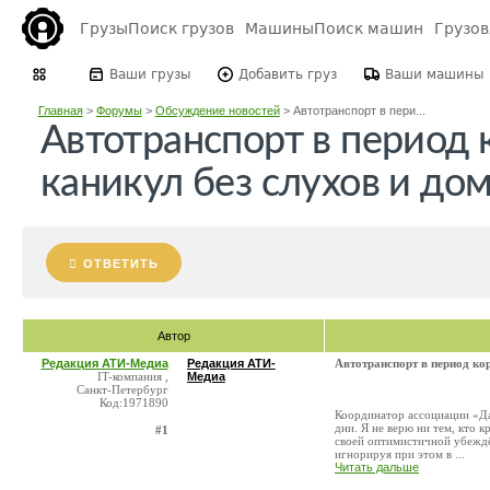
Грузы
Поиск грузов
Машины
Поиск машин
Грузо
Ваши грузы
Добавить груз
Ваши машины
Главная
>
Форумы
>
Обсуждение новостей
>
Автотранспорт в пери...
Автотранспорт в период
каникул без слухов и до
ОТВЕТИТЬ
Автор
Редакция АТИ-Медиа
Редакция АТИ-
Автотранспорт в период ко
IT-компания ,
Медиа
Санкт-Петербург
Код:1971890
Координатор ассоциации «Да
дни. Я не верю ни тем, кто к
#1
своей оптимистичной убеждён
игнорируя при этом в ...
Читать дальше