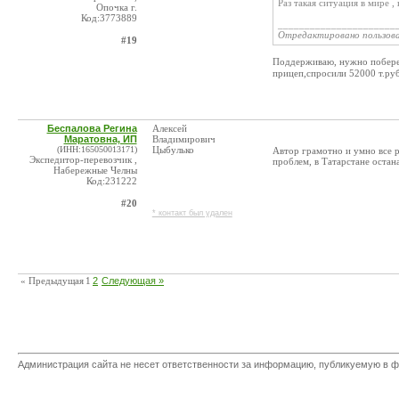
Раз такая ситуация в мире ,
Опочка г.
Код:3773889
______________________
Отредактировано пользов
#19
Поддерживаю, нужно побереч
прицеп,спросили 52000 т.руб
Беспалова Регина
Алексей
Маратовна, ИП
Владимирович
(ИНН:165050013171)
Цыбулько
Автор грамотно и умно все р
Экспедитор-перевозчик ,
проблем, в Татарстане остан
Набережные Челны
Код:231222
#20
* контакт был удален
« Предыдущая
1
2
Следующая »
Администрация сайта не несет ответственности за информацию, публикуемую в ф