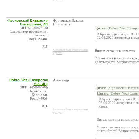
Фроловский Владимир
Фроловская Наталья
Викторович, ИП
Николаевна
(ИНН:621300024109)
Цитата
(Dobro_Voz (Савирск
Экспедитор-перевозчик ,
В Краснодарском крае 01.0
Рыбное г.
02.04.2020 алгоритма и выд
Код:1951860
#15
* контакт был изменен или
Видела сегодня в новостях.
удален
У меня местная администраци
делать будет? Вопрос открыт
Dobro_Voz (Савирская
Александр
М.А. ИП)
(ИНН:110300886678)
Цитата
(Фроловский Владим
Перевозчик ,
Цитата
(Dobro_Voz (Савирс
Краснодар
Код:874859
В Краснодарском крае 01.
02.04.2020 алгоритма и вы
#16
хаоса.
* контакт был изменен или
удален
Видела сегодня в новостях.
У меня местная администрац
делать будет? Вопрос откры