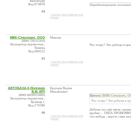
Краснодар
_______________________
Код:874859
Отредактировано пользова
#4
* контакт был изменен или
удален
МВК-Спецтранс, ООО
Максим
(ИНН:7202212410)
Экспедитор-перевозчик ,
Что толку? Эти дебилы в пр
Тюмень
Код:684252
#5
* контакт был изменен или
удален
АВТОБАЗА-6 (Бурукин
Бурукин Вадим
В.М. ИП)
Михайлович
(ИНН:580309254809)
Цитата
(МВК-Спецтранс, ОО
Экспедитор-перевозчик ,
Что толку? Эти дебилы в п
Кузнецк г.
Код:170380
Дебилы это ещё мягко сказан
#6
пробки -- ТИПА ПРОВЕРЯЮТ,ч
* контакт был изменен или
что-небудь , короче сами ка
удален