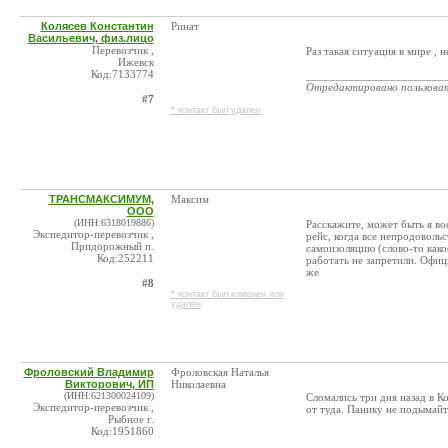
Колясев Константин
Ринат
Васильевич, физ.лицо
Перевозчик ,
Раз такая ситуация в мире , н
Ижевск
Код:7133774
_______________________
Отредактировано пользова
#7
* контакт был удален
ТРАНСМАКСИМУМ,
Максим
ООО
(ИНН:6318019886)
Расскажите, может быть я во
Экспедитор-перевозчик ,
рейс, когда все непродоволь
Придорожный п.
самоизоляцию (слово-то како
Код:252211
работать не запретили. Офиц
же
#8
* контакт был изменен или
удален
Фроловский Владимир
Фроловская Наталья
Викторович, ИП
Николаевна
(ИНН:621300024109)
Сломались три дня назад в Ко
Экспедитор-перевозчик ,
от туда. Панику не подымайт
Рыбное г.
Код:1951860