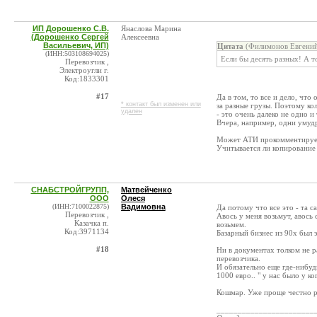
ИП Дорошенко С.В.
Янаслова Марина
(Дорошенко Сергей
Алексеевна
Васильевич, ИП)
Цитата
(Филимонов Евгений
(ИНН:503108694025)
Если бы десять разных! А то
Перевозчик ,
Электроугли г.
Код:1833301
#17
Да в том, то все и дело, что
* контакт был изменен или
за разные грузы. Поэтому ко
удален
- это очень далеко не одно и 
Вчера, например, одни умудр
Может АТИ прокомментирует 
Учитывается ли копирование
СНАБСТРОЙГРУПП,
Матвейченко
ООО
Олеся
(ИНН:7100022875)
Вадимовна
Да потому что все это - та с
Перевозчик ,
Авось у меня возьмут, авось
Казачка п.
возьмем.
Код:3971134
Базарный бизнес из 90х был 
#18
Ни в документах толком не ра
перевозчика.
И обязательно еще где-нибуд
1000 евро.. " у нас было у ко
Кошмар. Уже проще честно ра
_______________________