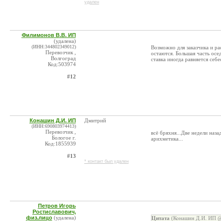
удален
Филимонов В.В. ИП
(удалена)
(ИНН:344802349012)
Возможно для заказчика и рас
Перевозчик ,
остаются. Большая часть осе
Волгоград
ставка иногда равняется себе
Код:503974
#12
Конашин Д.И. ИП
Дмитрий
(ИНН:690803974413)
Перевозчик ,
всё бряхня...Две недели наза
Бологое г.
арихметика...
Код:1855939
#13
* контакт был удален
Петров Игорь
Ростиславович,
физ.лицо
(удалена)
Цитата
(Конашин Д.И. ИП @