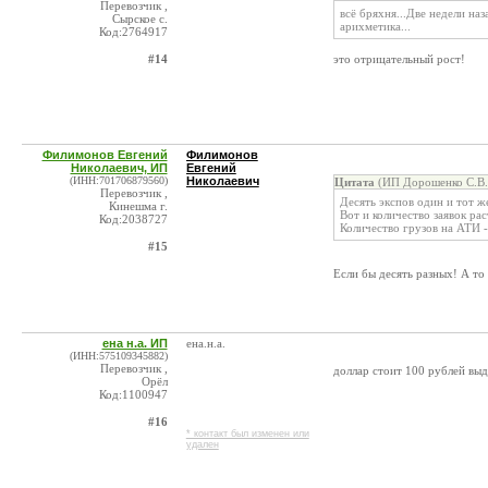
Перевозчик ,
всё бряхня...Две недели наз
Сырское с.
арихметика...
Код:2764917
#14
это отрицательный рост!
Филимонов Евгений
Филимонов
Николаевич, ИП
Евгений
(ИНН:701706879560)
Николаевич
Цитата
(ИП Дорошенко С.В. 
Перевозчик ,
Десять экспов один и тот ж
Кинешма г.
Вот и количество заявок рас
Код:2038727
Количество грузов на АТИ - 
#15
Если бы десять разных! А то 
ена н.а. ИП
ена.н.а.
(ИНН:575109345882)
Перевозчик ,
доллар стоит 100 рублей выд
Орёл
Код:1100947
#16
* контакт был изменен или
удален