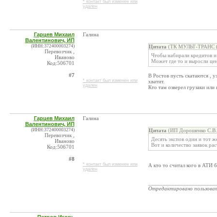
* контакт был изменен или
удален
Гарцев Михаил
Галина
Валентинович, ИП
(ИНН:372400003274)
Цитата
(ТК МУЛЬТ-ТРАНС (П
Перевозчик ,
Чтобы набирали кредитов и
Иваново
Может где то и выросли цен
Код:506701
#7
В Ростов пусть скатаются , у
* контакт был изменен или
хватит.
удален
Кто там озверел грузаки или
Гарцев Михаил
Галина
Валентинович, ИП
(ИНН:372400003274)
Цитата
(ИП Дорошенко С.В. 
Перевозчик ,
Десять экспов один и тот ж
Иваново
Вот и количество заявок рас
Код:506701
#8
* контакт был изменен или
А кто то считал кого в АТИ 
удален
_______________________
Отредактировано пользова