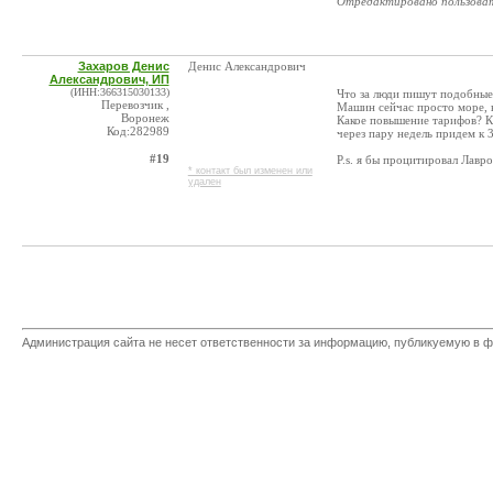
Отредактировано пользова
Захаров Денис
Денис Александрович
Александрович, ИП
(ИНН:366315030133)
Что за люди пишут подобные
Перевозчик ,
Машин сейчас просто море, н
Воронеж
Какое повышение тарифов? К
Код:282989
через пару недель придем к 
#19
P.s. я бы процитировал Лавро
* контакт был изменен или
удален
Администрация сайта не несет ответственности за информацию, публикуемую в ф