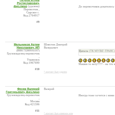
Петров Игорь
Ростиславович,
физ.лицо
(удалена)
До перевозчиков докатилось
Перевозчик ,
Сырское с.
Код:2764917
#9
Мельников Артем
Шляхтин Дмитрий
Николаевич, ИП
Валерьевич
(ИНН:732809165167)
Цитата
(ТК МУЛЬТ-ТРАНС (П
Грузовладелец-перевозчик
,
Ульяновск
Код:1967690
Машин то нету!!!!! - на что 
#10
* контакт был удален
Фесюк Валерий
Валерий
Григорьевич, физ.лицо
Грузовладелец-перевозчик
Иногда тоже хочется с ними 
,
Москва
Код:421596
#11
* контакт был изменен или