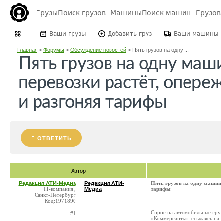
Грузы
Поиск грузов
Машины
Поиск машин
Грузо
Ваши грузы
Добавить груз
Ваши машины
Главная
>
Форумы
>
Обсуждение новостей
>
Пять грузов на одну ...
Пять грузов на одну маш
перевозки растёт, опер
и разгоняя тарифы
ОТВЕТИТЬ
Автор
Редакция АТИ-Медиа
Редакция АТИ-
Пять грузов на одну машину
IT-компания ,
Медиа
тарифы
Санкт-Петербург
Код:1971890
Спрос на автомобильные гру
#1
«Коммерсантъ», ссылаясь на