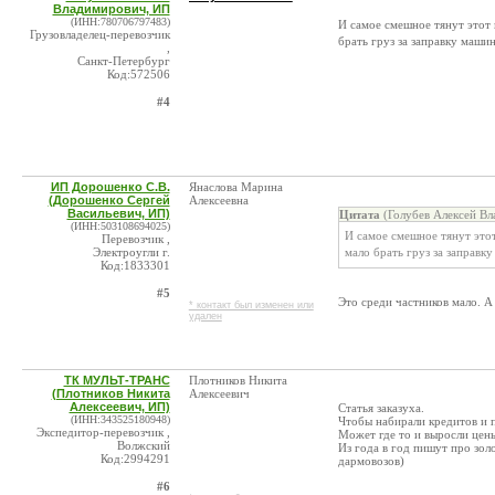
Владимирович, ИП
(ИНН:780706797483)
И самое смешное тянут этот
Грузовладелец-перевозчик
брать груз за заправку маш
,
Санкт-Петербург
Код:572506
#4
ИП Дорошенко С.В.
Янаслова Марина
(Дорошенко Сергей
Алексеевна
Васильевич, ИП)
Цитата
(Голубев Алексей Вл
(ИНН:503108694025)
И самое смешное тянут это
Перевозчик ,
Электроугли г.
мало брать груз за заправ
Код:1833301
#5
Это среди частников мало. А 
* контакт был изменен или
удален
ТК МУЛЬТ-ТРАНС
Плотников Никита
(Плотников Никита
Алексеевич
Алексеевич, ИП)
Статья заказуха.
(ИНН:343525180948)
Чтобы набирали кредитов и 
Экспедитор-перевозчик ,
Может где то и выросли цены
Волжский
Из года в год пишут про зо
Код:2994291
дармовозов)
#6