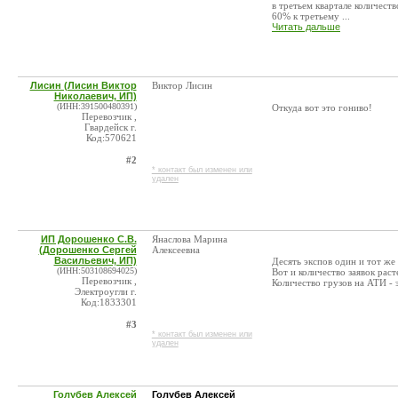
в третьем квартале количест
60% к третьему ...
Читать дальше
Лисин (Лисин Виктор
Виктор Лисин
Николаевич, ИП)
(ИНН:391500480391)
Откуда вот это гониво!
Перевозчик ,
Гвардейск г.
Код:570621
#2
* контакт был изменен или
удален
ИП Дорошенко С.В.
Янаслова Марина
(Дорошенко Сергей
Алексеевна
Васильевич, ИП)
Десять экспов один и тот же
(ИНН:503108694025)
Вот и количество заявок раст
Перевозчик ,
Количество грузов на АТИ - э
Электроугли г.
Код:1833301
#3
* контакт был изменен или
удален
Голубев Алексей
Голубев Алексей