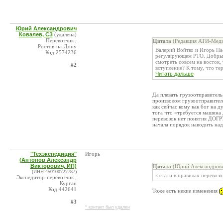
Юрий Александрович
Ковалев, СЗ
(удалена)
Перевозчик ,
Цитата
(Редакция АТИ-Меди
Ростов-на-Дону
Валерий Войтко и Игорь Па
Код:2574236
регулирующем РТО. Добрый 
смотреть совсем на восток,
#2
вступление? К тому, что тер
Читать дальше
Да плевать грузоотправитель
произволом грузоотправителе
как сейчас кому как бог на 
тога что =требуется машина 
перевозок нет понятия ДОГРУЗ
начала порядок наводить на
"Техэкспедиция"
Игорь
(Антонов Александр
Викторович, ИП)
Цитата
(Юрий Александрович
(ИНН:450100727787)
к стати в правилах перевозо
Экспедитор-перевозчик ,
Курган
Код:442641
Тоже есть некие изменения
#3
* контакт был удален