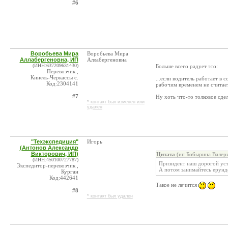
#6
Воробьева Мира
Воробьева Мира
Аллабергеновна, ИП
Аллабергеновна
(ИНН:637209631430)
Больше всего радует это:
Перевозчик ,
Кинель-Черкассы с.
...если водитель работает в 
Код:2304141
рабочим временем не считает
#7
Ну хоть что-то толковое сде
* контакт был изменен или
удален
"Техэкспедиция"
Игорь
(Антонов Александр
Викторович, ИП)
Цитата
(ип Бобырина Валери
(ИНН:450100727787)
Призидент наш дорогой уст
Экспедитор-перевозчик ,
А потом занимайтесь ерун
Курган
Код:442641
Такое не лечится
#8
* контакт был удален