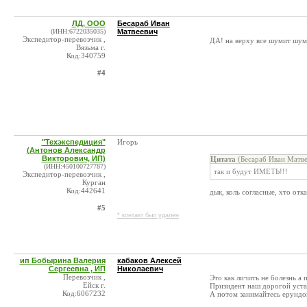
ЛД, ООО
Бесараб Иван
(ИНН:6722035035)
Матвеевич
Экспедитор-перевозчик ,
ДА! на верху все шумит шуми
Вязьма г.
Код:340759
#4
"Техэкспедиция"
Игорь
(Антонов Александр
Викторович, ИП)
Цитата
(Бесараб Иван Матве
(ИНН:450100727787)
так и будут ИМЕТЬ!!!
Экспедитор-перевозчик ,
Курган
Код:442641
дык, коль согласные, хто отк
#5
* контакт был удален
ип Бобырина Валерия
кабаков Алексей
Сергеевна , ИП
Николаевич
Перевозчик ,
Это как личить не болезнь а 
Ейск г.
Призидент наш дорогой уста
Код:6067232
А потом занимайтесь ерундо