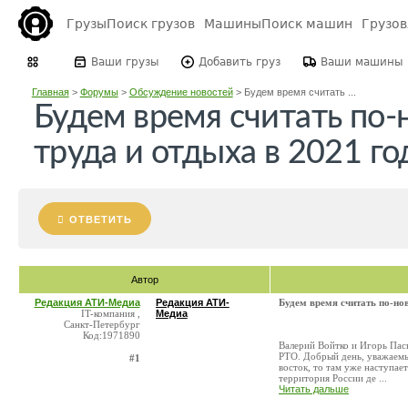
Грузы
Поиск грузов
Машины
Поиск машин
Грузо
Ваши грузы
Добавить груз
Ваши машины
Главная
>
Форумы
>
Обсуждение новостей
>
Будем время считать ...
Будем время считать по
труда и отдыха в 2021 го
ОТВЕТИТЬ
Автор
Редакция АТИ-Медиа
Редакция АТИ-
Будем время считать по-но
IT-компания ,
Медиа
Санкт-Петербург
Код:1971890
Валерий Войтко и Игорь Пас
РТО. Добрый день, уважаемые
#1
восток, то там уже наступае
территория России де ...
Читать дальше