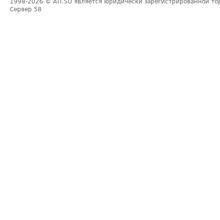
1998-2026
© ATI.SU является юридически зарегистрированной то
Сервер
58