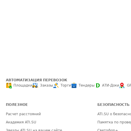
АВТОМАТИЗАЦИЯ ПЕРЕВОЗОК
Площадки
Заказы
Торги
Тендеры
АТИ-Доки
G
ПОЛЕЗНОЕ
БЕЗОПАСНОСТЬ
Расчет расстояний
ATI.SU о безопасн
Академия ATI.SU
Памятка по прове
Звезды ATI.SU на вашем сайте
Светофор+