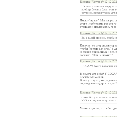
Цитата
(Лаптев @ 12.12.202
На деле пытаются загрузить
вообще без них (если есть 
оттянуть перевахтовку для 
Имеют "право". Мы как раз а
этого необходимо работа го
отрицаете, наслаждаясь гос
Цитата
(Лаптев @ 12.12.202
Вы с какой стороны требует
Конечно, со стороны интерес
чтобы "поляна для игры" был
косвенно причастных к перев
соленые. "Нам не плотют"
Цитата
(Лаптев @ 12.12.202
ДОСААФ будет готовить спе
В смысле для себя? У ДОСАА
неучебных машин?
В чем утонуло утверждение 
справедливая мудрость про 
Цитата
(Лаптев @ 12.12.202
Слава богу осталась систем
УКК на поучение профессии
Можете пример хотя бы одног