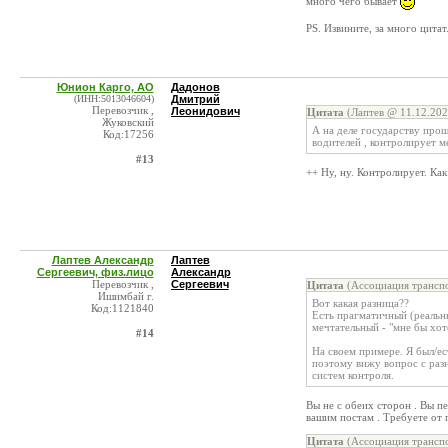
много чего бывает
PS. Извините, за много цита
Юнион Карго, АО
Дадонов
(ИНН:5013046604)
Дмитрий
Перевозчик ,
Леонидович
Цитата
(Лаптев @ 11.12.202
Жуковский
А на деле государству прощ
Код:17256
водителей , контролирует 
#13
++ Ну, ну. Контролирует. Как
Лаптев Александр
Лаптев
Сергеевич, физ.лицо
Александр
Перевозчик ,
Сергеевич
Цитата
(Ассоциация транспо
Ишимбай г.
Вот какая разница??
Код:1121840
Есть прагматичный (реальны
мечтательный - "мне бы хот
#14
На своем примере. Я был/ес
поэтому вижу вопрос с раз
систем контроля.
Вы не с обеих сторон . Вы п
вашим постам . Требуете от 
Цитата
(Ассоциация транспо