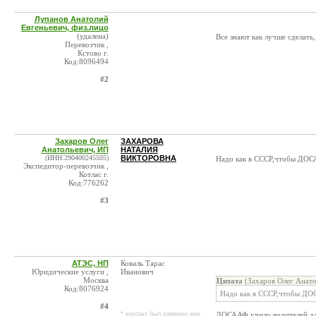
Лупанов Анатолий
Евгеньевич, физ.лицо
(удалена)
Все знают как лучше сделать,
Перевозчик ,
Кстово г.
Код:8096494
#2
Захаров Олег
ЗАХАРОВА
Анатольевич, ИП
НАТАЛИЯ
(ИНН:290400245505)
ВИКТОРОВНА
Надо как в СССР,чтобы ДОСА
Экспедитор-перевозчик ,
Котлас г.
Код:776262
#3
АТЭС, НП
Коваль Тарас
Юридические услуги ,
Иванович
Москва
Цитата
(Захаров Олег Анато
Код:8076924
Надо как в СССР,чтобы ДОС
#4
* контакт был изменен или
ДОСААФ учило водителей для