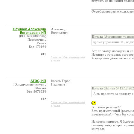
вступать да по ихним правил
_______________________
Отредактировано пользова
Слуянов Александр
Александр
Евгеньевич, ИП
Евгеньевич
(ИНН:623001832207)
Цитата
(Ассоциация транспо
Перевозчик ,
кроме управления ТС, води
Рязань
Код:170164
Вот по этому молодёжь и не 
#11
Начните с трудовых договоро
* контакт был изменен или
А когда молодёжь читает эти 
удален
АТЭС, НП
Коваль Тарас
Юридические услуги ,
Иванович
Москва
Цитата
(Лаптев @ 12.12.202
Код:8076924
А вы простите за прямоту с
#12
* контакт был изменен или
удален
Вот какая разница??
Есть прагматичный (реальный
мечтательный - "мне бы хоте
На своем примере. Я был/ест
поэтому вижу вопрос с разны
контроля.