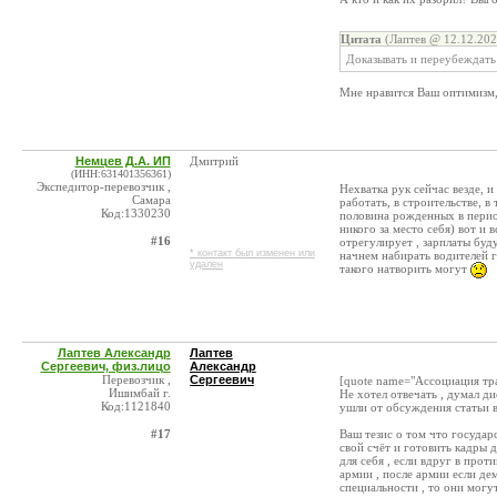
Цитата
(Лаптев @ 12.12.202
Доказывать и переубеждать 
Мне нравится Ваш оптимизм,
Немцев Д.А. ИП
Дмитрий
(ИНН:631401356361)
Экспедитор-перевозчик ,
Нехватка рук сейчас везде, и
Самара
работать, в строительстве, в
Код:1330230
половина рожденных в период
никого за место себя) вот и
#16
отрегулирует , зарплаты буд
* контакт был изменен или
начнем набирать водителей г
удален
такого натворить могут
Лаптев Александр
Лаптев
Сергеевич, физ.лицо
Александр
Перевозчик ,
Сергеевич
[quote name="Ассоциация тра
Ишимбай г.
Не хотел отвечать , думал д
Код:1121840
ушли от обсуждения статьи в
#17
Ваш тезис о том что государ
свой счёт и готовить кадры д
для себя , если вдруг в про
армии , после армии если де
специальности , то они могут