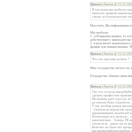
Цитата
(Лаптев @ 12.12.202
Я так понял вы требуете ка
написало правила перевозок
следит за безопасностью эк
Простите, Вы информацию из
Мы требуем:
1. соблюдения правил, то ес
действующего законодательст
2. в результате нормального
кривые или невыполнимые. Н
Цитата
(Лаптев @ 12.12.202
Что оно вам ещё должно ?
Мне государство ничего не 
Государство обязано выполня
Цитата
(Лаптев @ 12.12.202
Так что господа выгребайте
сделать профессию привлека
Молодёжь идёт туда где луч
до пенсии быть студентом ,
У нас вообще рынок автопе
. Сначала на воровстве сре
переманивании водителей из
Потихоньку всё заглохло , 
окончательно . Теперь ТК к
своем поле , никто им не к
Конечно же было всё прекра
высококвалифицированные к 