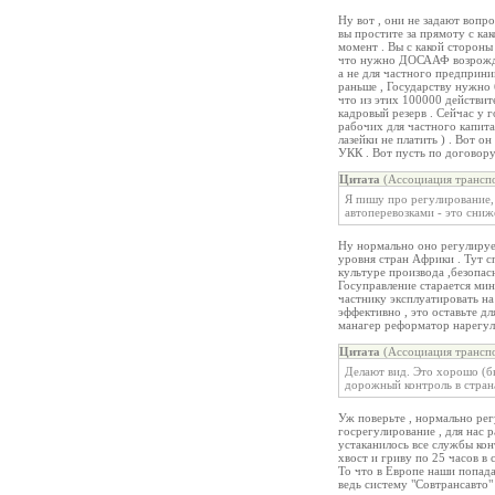
Ну вот , они не задают вопро
вы простите за прямоту с ка
момент . Вы с какой стороны
что нужно ДОСААФ возрождат
а не для частного предприни
раньше , Государству нужно 
что из этих 100000 действит
кадровый резерв . Сейчас у г
рабочих для частного капита
лазейки не платить ) . Вот о
УКК . Вот пусть по договору
Цитата
(Ассоциация транспо
Я пишу про регулирование,
автоперевозками - это сниж
Ну нормально оно регулирует
уровня стран Африки . Тут с
культуре производа ,безопасн
Госуправление старается мин
частнику эксплуатировать на
эффективно , это оставьте 
манагер реформатор нарегул
Цитата
(Ассоциация транспо
Делают вид. Это хорошо (б
дорожный контроль в стран
Уж поверьте , нормально рег
госрегулирование , для нас р
устаканилось все службы конт
хвост и гриву по 25 часов в 
То что в Европе наши попадал
ведь систему "Совтрансавто