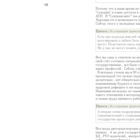
#8
Потому что в наше время не 
"голодны" в плане доступа к
АТП . В "Совтрансавто" так 
Хорошая з/п и возможность п
Сейчас этого у молодёжи хва
Цитата
(Ассоциация транспо
Есть три подхода властей л
регулировать и забить болт 
могут. Получается смесь пе
Но у нас не могут понять, 
Вот вы сами и ответили на во
свой счёт готовить специали
государственные , всё было 
каких профессий . Сейчас сп
. В которых стояли мы в 90 
пропагандой что нужно переж
желательно , нет обязательн
новоявленные буржуи и экспл
кадровом дефиците и им надо
Нынешняя молодежь не такая 
такого отношения к которому
условия труда наёмного рабо
Цитата
(Ассоциация транспо
А вторая схема подразумев
(экономический и социальн
государства происходит ре
Вот когда автотранспортная 
пишите . А на деле государс
БД , РТО водителей , контро
собственников бизнеса .