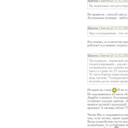
Цитата
(Лаптев @ 12.12.202
Ну нормально оно регулируе
Не нравится - плохой глагол
Ассоциации позиция - любое
Цитата
(Лаптев @ 12.12.202
Про госуправление , что он
Раз спорно, то в качестве п
работает в условиях госрегу
Цитата
(Лаптев @ 12.12.202
Уж поверьте , нормально ре
госрегулирование , для нас 
устаканилось все службы ко
хвост и гриву по 25 часов в
То что в Европе наши попада
ведь систему "Совтрансав
вступать да по ихним прави
Не верю на слово
И на то
Не задумывались об ином об
Давайте я помогу. Госуправл
особенно хорошо заметно. А
являлся частной структурой.
времена? А сколько сейчас? 
Читаю Вас и складывается впе
они, если честно, знают оди
Когда попробуешь почти все,
попробовал, то устойчивое м