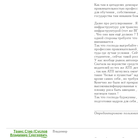
Как там в цитаделях демокра
привлекательностью професси
для обучения , собственные 
государства там никаким бок
Далее про регулирование . Я 
инфраструктуру для транспор
инфраструктурой (тот же ВГК
. Что оно вам ещё должно ? 
одной стороны требуете что 
вмешивается .
Так что господа выгребайте 
профессию привлекательной 
туда где лучше условия . Се
студентом , сейчас такой рос
У нас вообще рынок автопере
Сначала на воровстве средст
водителей из тех же АТП ,ко
, так как АТП загнулись око
такие "белые и пушистые" за
кроме самих себя , но требую
Конечно же было всё прекрас
высококвалифицированные к ч
плошку риса быть швецами , 
наглецов таких !
Так что господа буржуины , 
подготовки кадров для себя 
_______________________
Отредактировано пользова
Транс Стар (Суслов
Владимир
Владимир Сергеевич,