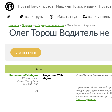
Грузы
Поиск грузов
Машины
Поиск машин
Грузо
Ваши грузы
Добавить груз
Ваши машины
Главная
>
Форумы
>
Обсуждение новостей
>
Олег Торош Водитель ...
Олег Торош Водитель не 
ОТВЕТИТЬ
Автор
Редакция АТИ-Медиа
Редакция АТИ-
Олег Торош Водитель не со
IT-компания ,
Медиа
Санкт-Петербург
Код:1971890
Президент общественной ор
инфраструктуры, назвал прич
#1
престижной и популярной. П
своем выступлении на проход
Читать дальше