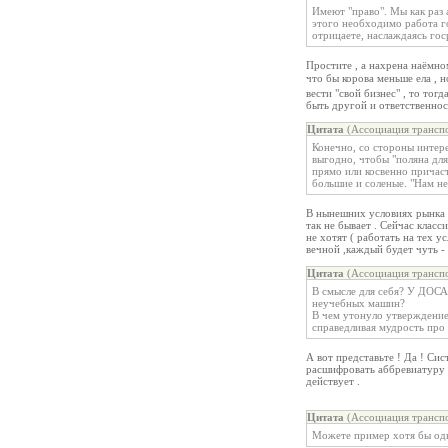
Имеют "право". Мы как раз 
этого необходимо работа г
отрицаете, наслаждаясь го
Простите , а нахрена наёмно
что бы корова меньше ела , 
вести "свой бизнес" , то тог
быть другой и ответственнос
Цитата
(Ассоциация транспо
Конечно, со стороны интере
выгодно, чтобы "поляна для
прямо или косвенно причаст
большие и соленые. "Нам н
В нынешних условиях рынка , 
так не бывает . Сейчас класс
не хотят ( работать на тех у
вечной ,каждый будет чуть - 
Цитата
(Ассоциация транспо
В смысле для себя? У ДОСА
неучебных машин?
В чем утонуло утверждение
справедливая мудрость про
А вот представьте ! Да ! С
расшифровать аббревиатуру 
действует .
Цитата
(Ассоциация транспо
Можете пример хотя бы одн