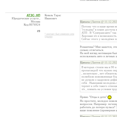
АТЭС, НП
Коваль Тарас
Юридические услуги ,
Иванович
Москва
Цитата
(Лаптев @ 11.12.202
Код:8076924
Потому что в наше время не
"голодны" в плане доступа 
#9
АТП . В "Совтрансавто" так
* контакт был изменен или
Хорошая з/п и возможность 
удален
Сейчас этого у молодёжи хв
Романтика? Мне кажется, это
сильно отличаться.
На мой взгляд мотивация бы
использовать авто в личных ц
Цитата
(Лаптев @ 11.12.202
В которых стояли мы в 90 и
пропагандой что нужно пер
, желательно , нет обязател
полюбили новоявленные бурж
не думали о кадровом дефиц
себя . Нынешняя молодежь н
терпит к себе такого отнош
з/п , плевать на условия тр
Прямо "Отцы и дети"
Но простите, молодое покол
вопросом. Например: почему
работать до потери пульса? 
ваше поколение (примерная ц
Цитата
(Лаптев @ 11.12.202