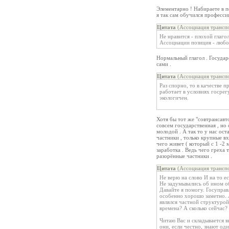
Элементарно ! Набираете в п
я так сам обучился профессии
Цитата
(Ассоциация транспо
Не нравится - плохой глаго
Ассоциации позиция - любо
Нормальный глагол . Государ
сами .
Цитата
(Ассоциация транспо
Раз спорно, то в качестве 
работает в условиях госрег
экологичен.
Хотя бы тот же "совтрансавт
совсем государственная , но
молодой . А так то у нас ос
частники , только крупные в
чего живет ( который с 1 -2
заработка . Ведь чего греха
разорённые частники .
Цитата
(Ассоциация транспо
Не верю на слово И на то е
Не задумывались об ином о
Давайте я помогу. Госуправ
особенно хорошо заметно. 
являлся частной структурой
времена? А сколько сейчас?
Читаю Вас и складывается в
они, если честно, знают од