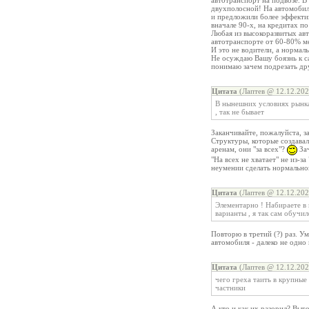
автотранспорт на подвозе. 
двухполосной! На автомобиль
и предложили более эффектив
вначале 90-х, на кредитах п
Любая из высокоразвитых ав
автотранспорте от 60-80% ме
И это не водители, а нормал
Не осуждаю Вашу боязнь к с
понимаю зачем подрезать дру
Цитата
(Лаптев @ 12.12.202
В нынешних условиях рынка ,
, так не бывает
Заканчивайте, пожалуйста, з
Структуры, которые создава
аренам, они "за всех"?
Зач
"На всех не хватает" не из-
неумении сделать нормально
Цитата
(Лаптев @ 12.12.202
Элементарно ! Набираете в 
варианты , я так сам обучил
Повторю в третий (?) раз. У
автомобиля - далеко не одно 
Цитата
(Лаптев @ 12.12.202
чего греха таить в крупные
частники
А кто и как их разорил? Выг