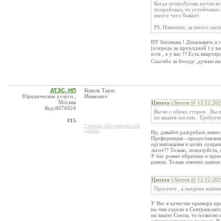
Когда попробуешь почти все
попробовал, то устойчивое
много чего бывает
PS. Извините, за много цит
НУ батенька ! Доказывать и 
(очередь за проходной ) у в
есть , а у вас !? Есть кварти
Спасибо за беседу ,думаю на
АТЭС, НП
Коваль Тарас
Юридические услуги ,
Иванович
Москва
Цитата
(Лаптев @ 12.12.202
Код:8076924
Вы не с обеих сторон . Вы 
по вашим постам . Требует
#15
* контакт был изменен или
удален
Ну, давайте разгребать винег
Преференция - предоставлен
организациям в целях создан
льгот?? Только, пожалуйста,
У нас ровно обратная и при
рынок. Только именно рынок 
Цитата
(Лаптев @ 12.12.202
Простите , а нахрена наёмн
У Вас в качестве примера пр
на чем ездили в Совтрансавт
на закате Союза, то позвол