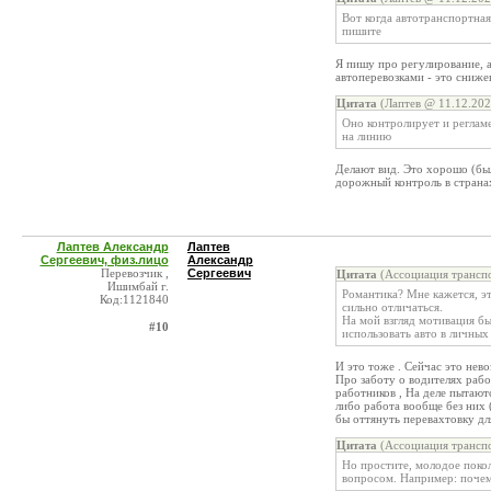
Вот когда автотранспортная
пишите
Я пишу про регулирование, 
автоперевозками - это сниже
Цитата
(Лаптев @ 11.12.202
Оно контролирует и реглам
на линию
Делают вид. Это хорошо (был
дорожный контроль в страна
Лаптев Александр
Лаптев
Сергеевич, физ.лицо
Александр
Перевозчик ,
Сергеевич
Цитата
(Ассоциация транспо
Ишимбай г.
Романтика? Мне кажется, э
Код:1121840
сильно отличаться.
На мой взгляд мотивация б
#10
использовать авто в личных
И это тоже . Сейчас это нев
Про заботу о водителях рабо
работников , На деле пытают
либо работа вообще без них 
бы оттянуть перевахтовку дл
Цитата
(Ассоциация транспо
Но простите, молодое поко
вопросом. Например: почем