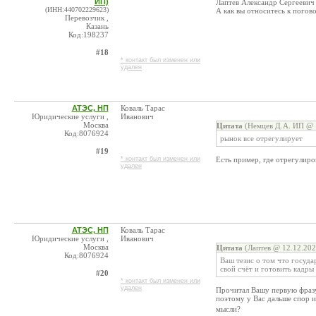
ИП)
Лаптев Александр Сергеевич
(ИНН:440702229623)
А как вы относитесь к погово
Перевозчик ,
Казань
Код:198237
#18
* контакт был изменен или
удален
АТЭС, НП
Коваль Тарас
Юридические услуги ,
Иванович
Москва
Цитата
(Немцев Д.А. ИП @ 1
Код:8076924
рынок все отрегулирует
#19
* контакт был изменен или
Есть пример, где отрегулиро
удален
АТЭС, НП
Коваль Тарас
Юридические услуги ,
Иванович
Москва
Цитата
(Лаптев @ 12.12.202
Код:8076924
Ваш тезис о том что госуда
свой счёт и готовить кадры 
#20
* контакт был изменен или
удален
Прочитал Вашу первую фразу.
поэтому у Вас дальше спор 
мысли?