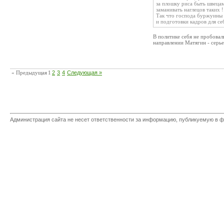
за плошку риса быть швецам
заманивать наглецов таких !
Так что господа буржуины ,
и подготовки кадров для себ
В политике себя не пробовал
направлении Матягин - серь
« Предыдущая
1
2
3
4
Следующая »
Администрация сайта не несет ответственности за информацию, публикуемую в ф