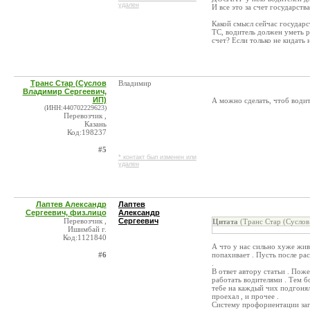
удален
И все это за счет государства
Какой смысл сейчас государ
ТС, водитель должен уметь р
счет? Если только не кидать
Транс Стар (Суслов
Владимир
Владимир Сергеевич,
ИП)
А можно сделать, чтоб води
(ИНН:440702229623)
Перевозчик ,
Казань
Код:198237
#5
* контакт был изменен или
удален
Лаптев Александр
Лаптев
Сергеевич, физ.лицо
Александр
Перевозчик ,
Сергеевич
Цитата
(Транс Стар (Суслов
Ишимбай г.
Код:1121840
А что у нас сильно хуже жив
#6
попахивает . Пусть после рас
.
В ответ автору статьи . Пож
работать водителями . Тем б
тебе на каждый чих подгоня
проехал , и прочее .
Систему профориентации загу