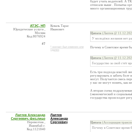
будет учить водителей. А ТК
отписали выше . Попытка орг
много организационных трудн
АТЭС, НП
Коваль Тарас
Юридические услуги ,
Иванович
Москва
Цитата
(Лаптев @ 11.12.202
Код:8076924
У молодёжи желания нет ра
#7
* контакт был изменен или
Почему в Советское время б
удален
Цитата
(Лаптев @ 11.12.202
Государство за свой счёт вр
Есть три подхода властей лю
регулировать и забить болт н
могут. Получается смесь пер
у нас не могут понять, как н
А вторая схема подразумевае
(экономический и социальный
государства происходит регу
Лаптев Александр
Лаптев
Сергеевич, физ.лицо
Александр
Перевозчик ,
Сергеевич
Цитата
(Ассоциация транспо
Ишимбай г.
Почему в Советское время 
Код:1121840