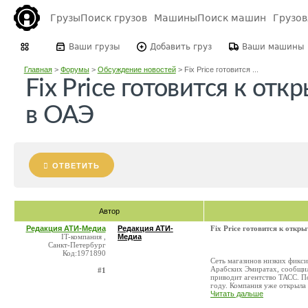
Грузы
Поиск грузов
Машины
Поиск машин
Грузо
Ваши грузы
Добавить груз
Ваши машины
Главная
>
Форумы
>
Обсуждение новостей
>
Fix Price готовится ...
Fix Price готовится к от
в ОАЭ
ОТВЕТИТЬ
Автор
Редакция АТИ-Медиа
Редакция АТИ-
Fix Price готовится к откр
IT-компания ,
Медиа
Санкт-Петербург
Код:1971890
Сеть магазинов низких фикс
Арабских Эмиратах, сообщил
#1
приводит агентство ТАСС. По
году. Компания уже открыла .
Читать дальше