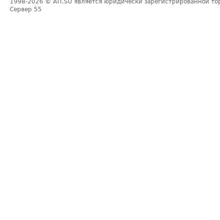
1998-2026
© ATI.SU является юридически зарегистрированной то
Сервер
55