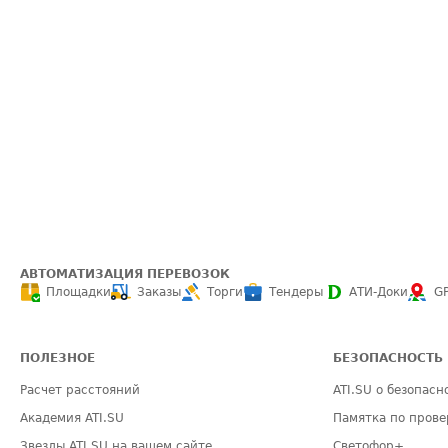
АВТОМАТИЗАЦИЯ ПЕРЕВОЗОК
Площадки
Заказы
Торги
Тендеры
АТИ-Доки
G
ПОЛЕЗНОЕ
БЕЗОПАСНОСТЬ
Расчет расстояний
ATI.SU о безопасн
Академия ATI.SU
Памятка по прове
Звезды ATI.SU на вашем сайте
Светофор+