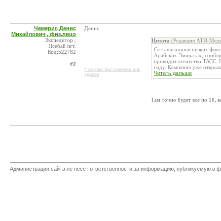
Чемерис Денис
Денис
Михайлович , физ.лицо
Экспедитор ,
Цитата
(Редакция АТИ-Меди
Псебай пгт.
Сеть магазинов низких фик
Код:522782
Арабских Эмиратах, сообщи
приводит агентство ТАСС. П
#2
году. Компания уже открыла 
* контакт был изменен или
Читать дальше
удален
Там точно будет всё по 18, 
Администрация сайта не несет ответственности за информацию, публикуемую в ф