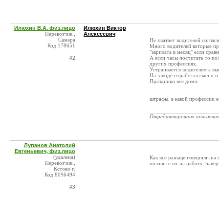
Илюхин В.А. физ.лицо
Илюхин Виктор
Перевозчик ,
Алексеевич
Самара
Не хватает водителей согласн
Код:178651
Много водителей которые пр
"зарплата в месяц" если сра
#2
А если часы посчитать то по
других профессиях.
Устраивается водителем а вып
На заводе отработал смену и 
Праздники все дома.
штрафы. в какой профессии 
_______________________
Отредактировано пользова
Лупанов Анатолий
Евгеньевич, физ.лицо
(удалена)
Как все раньще говорили-на 
Перевозчик ,
позовите их на работу, навер
Кстово г.
Код:8096494
#3