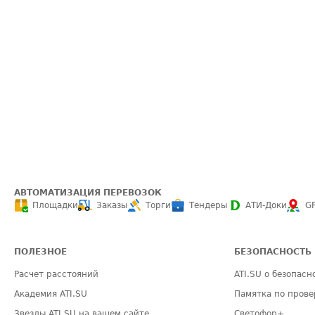
АВТОМАТИЗАЦИЯ ПЕРЕВОЗОК
Площадки
Заказы
Торги
Тендеры
АТИ-Доки
G
ПОЛЕЗНОЕ
БЕЗОПАСНОСТЬ
Расчет расстояний
ATI.SU о безопасн
Академия ATI.SU
Памятка по прове
Звезды ATI.SU на вашем сайте
Светофор+