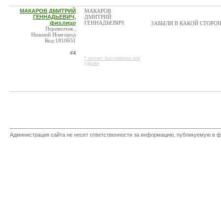
МАКАРОВ ДМИТРИЙ
МАКАРОВ
ГЕННАДЬЕВИЧ,
ДМИТРИЙ
физ.лицо
ГЕННАДЬЕВИЧ
ЗАБЫЛИ В КАКОЙ СТОРОН
Перевозчик ,
Нижний Новгород
Код:1810651
#4
* контакт был изменен или
удален
Администрация сайта не несет ответственности за информацию, публикуемую в ф