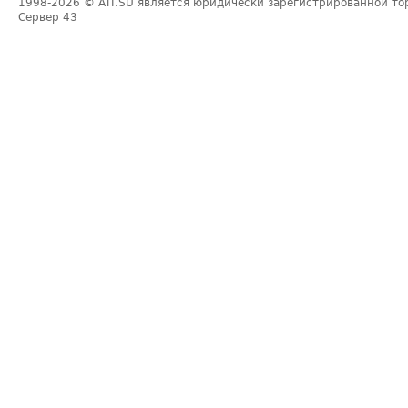
1998-2026
© ATI.SU является юридически зарегистрированной то
Сервер
43