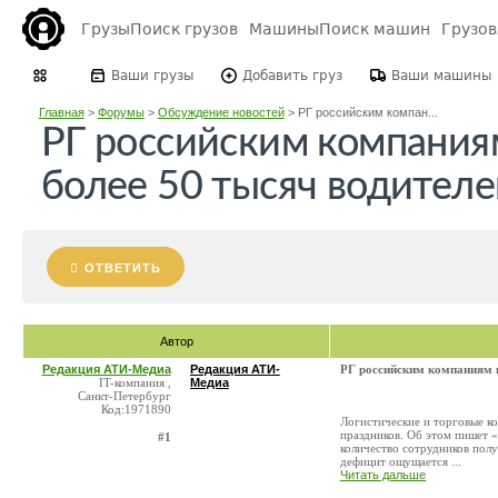
Грузы
Поиск грузов
Машины
Поиск машин
Грузо
Ваши грузы
Добавить груз
Ваши машины
Главная
>
Форумы
>
Обсуждение новостей
>
РГ российским компан...
РГ российским компаниям
более 50 тысяч водителе
ОТВЕТИТЬ
Автор
Редакция АТИ-Медиа
Редакция АТИ-
РГ российским компаниям н
IT-компания ,
Медиа
Санкт-Петербург
Код:1971890
Логистические и торговые к
праздников. Об этом пишет «
#1
количество сотрудников получ
дефицит ощущается ...
Читать дальше