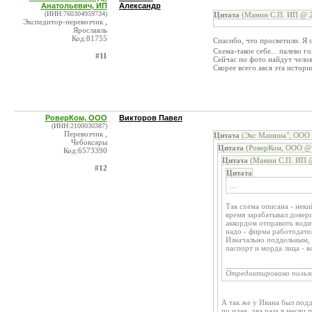
Анатольевич, ИП
Александр
(ИНН:760304959734)
Цитата
(Мамин С.П. ИП @ 2
Экспедитор-перевозчик ,
Ярославль
Код:81755
Спасибо, что просветили. Я с
Схема-такое себе... палево 
#11
Сейчас по фото найдут челове
Скорее всего ався эта истор
РоверКом, ООО
Викторов Павел
(ИНН:2100030387)
Перевозчик ,
Цитата
(Экс Машина", ООО 
Чебоксары
Цитата
(РоверКом, ООО @ 
Код:6573390
Цитата
(Мамин С.П. ИП @
#12
Цитата
...
Так схема описана - нек
время зарабатывал довер
аккордом отправить води
надо - фирма работодател
Изначально поддельным, 
паспорт и морда лица - в
____________________
Отредактировано польз
А так же у Ивана был подд
по идее, два раза в месяц 