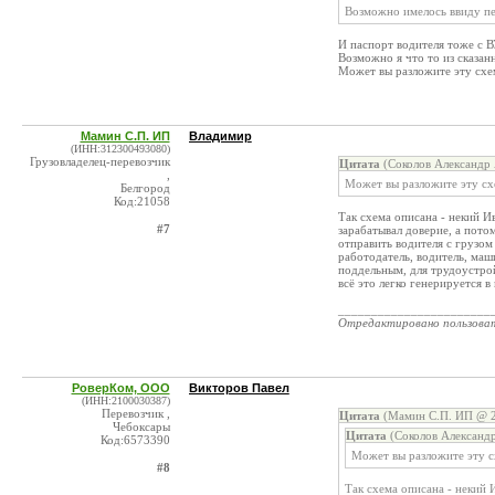
Возможно имелось ввиду пе
И паспорт водителя тоже с 
Возможно я что то из сказан
Может вы разложите эту схем
Мамин С.П. ИП
Владимир
(ИНН:312300493080)
Грузовладелец-перевозчик
Цитата
(Соколов Александр 
,
Может вы разложите эту схе
Белгород
Код:21058
Так схема описана - некий И
#7
зарабатывал доверие, а пот
отправить водителя с грузом
работодатель, водитель, маш
поддельным, для трудоустрой
всё это легко генерируется 
_______________________
Отредактировано пользова
РоверКом, ООО
Викторов Павел
(ИНН:2100030387)
Перевозчик ,
Цитата
(Мамин С.П. ИП @ 2
Чебоксары
Цитата
(Соколов Александр
Код:6573390
Может вы разложите эту с
#8
Так схема описана - некий