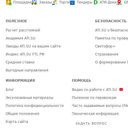
Площадки
Заказы
Торги
Тендеры
АТИ-Доки
G
ПОЛЕЗНОЕ
БЕЗОПАСНОСТЬ
Расчет расстояний
ATI.SU о безопасн
Академия ATI.SU
Памятка по прове
Звезды ATI.SU на вашем сайте
Светофор+
Индекс ATI.SU FTL РФ
Страхование
Средние ставки
О формировании 
Выгодные направления
ИНФОРМАЦИЯ
ПОМОЩЬ
Блог
Видео по работе с ATI.SU
Эксклюзивные материалы
Полезное по перевозкам
Политика конфиденциальности
Часто задаваемые вопросы (FA
Общие положения
Техническая информация
Карта сайта
ЗАДАТЬ ВОПРОС