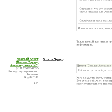
Ощущение, что эту реклам
статья писалась для учени
_____________________
Отредактировано пользо
И это пишет человек, котор
Только глупый, как пивная п
информацию.
ПРАВЫЙ БЕРЕГ
Волков Эдуард
(Волков Эдуард
Александрович, ИП)
Цитата
(Соколов Александр 
(ИНН:333800541957)
Сейчас по фото найдут чело
Экспедитор-перевозчик ,
Балашиха
Код:847938
Кого найдут по фото, сгене
Это схема с обычной переадр
#13
зарегистрированного неделю 