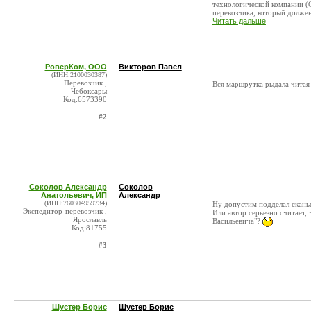
технологической компании (
перевозчика, который должен 
Читать дальше
РоверКом, ООО
Викторов Павел
(ИНН:2100030387)
Перевозчик ,
Вся маршрутка рыдала читая 
Чебоксары
Код:6573390
#2
Соколов Александр
Соколов
Анатольевич, ИП
Александр
(ИНН:760304959734)
Ну допустим подделал сканы,
Экспедитор-перевозчик ,
Или автор серьезно считает,
Ярославль
Васильевича"?
Код:81755
#3
Шустер Борис
Шустер Борис