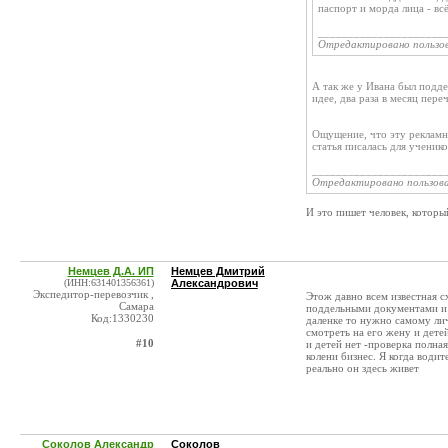
паспорт и морда лица - вс
_____________________
Отредактировано пользо
А так же у Ивана был подде
идее, два раза в месяц пере
Ощущение, что эту рекламн
статья писалась для ученико
______________________
Отредактировано пользов
И это пишет человек, которы
Немцев Д.А. ИП
Немцев Дмитрий
(ИНН:631401356361)
Александрович
Экспедитор-перевозчик ,
Этож давно всем известная с
Самара
поддельными документами и 
Код:1330230
даленке то нужно самому лич
смотреть на его жену и дете
#10
и детей нет -проверка полна
колени бизнес. Я когда води
реально он здесь живет
Соколов Александр
Соколов