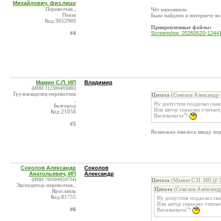
Михайлович, физ.лицо
Перевозчик ,
Чёт напомнило.
Пенза
Было найдено в интернете в
Код:3052969
Прикрепленные файлы:
#4
Screenshot_20260520-1244
Мамин С.П. ИП
Владимир
(ИНН:312300493080)
Грузовладелец-перевозчик
Цитата
(Соколов Александр 
,
Ну допустим подделал сканы
Белгород
Или автор серьезно считает
Код:21058
Васильевича"?
#5
Возможно имелось ввиду пер
Соколов Александр
Соколов
Анатольевич, ИП
Александр
(ИНН:760304959734)
Цитата
(Мамин С.П. ИП @ 2
Экспедитор-перевозчик ,
Цитата
(Соколов Александр
Ярославль
Код:81755
Ну допустим подделал ска
Или автор серьезно считае
#6
Васильевича"?