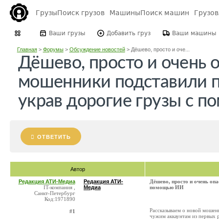
Грузы
Поиск грузов
Машины
Поиск машин
Грузо
Ваши грузы
Добавить груз
Ваши машины
Главная
>
Форумы
>
Обсуждение новостей
>
Дёшево, просто и оче...
Дёшево, просто и очень 
мошенники подставили п
украв дорогие грузы с 
ОТВЕТИТЬ
Автор
Редакция АТИ-Медиа
Редакция АТИ-
Дёшево, просто и очень опа
IT-компания ,
Медиа
помощью ИИ
Санкт-Петербург
Код:1971890
Рассказываем о новой мошен
#1
чужим аккаунтам из первых 