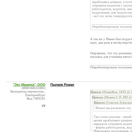
зарабатывал доверие, а по
отправить водителя с грузо
работодатель, водитель, ма
поддельным, для трудоустро
- всё это легко генерирует
______________________
Отредактировано пользов
А так же у Ивана был поддел
идее, два раза в месяц перечи
Ощущение, что эту рекламную
писалась для учеников пятого
_______________________
Отредактировано пользова
"Экс Машина", ООО
Пылаев Роман
(ИНН:6685225885)
Экспедитор-перевозчик ,
Цитата
(РоверКом, ООО @ 2
Екатеринбург
Цитата
(Мамин С.П. ИП @ 
Код:7409181
Цитата
(Соколов Александ
#9
Может вы разложите эту 
Так схема описана - неки
время зарабатывал довери
аккордом отправить водит
- фирма работодатель, вод
Изначально поддельным, д