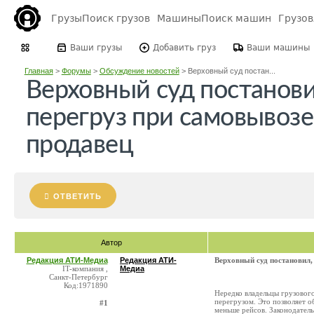
Грузы
Поиск грузов
Машины
Поиск машин
Грузо
Ваши грузы
Добавить груз
Ваши машины
Главная
>
Форумы
>
Обсуждение новостей
>
Верховный суд постан...
Верховный суд постанови
перегруз при самовывоз
продавец
ОТВЕТИТЬ
Автор
Редакция АТИ-Медиа
Редакция АТИ-
Верховный суд постановил,
IT-компания ,
Медиа
Санкт-Петербург
Код:1971890
Нередко владельцы грузовог
перегрузом. Это позволяет о
#1
меньше рейсов. Законодатель