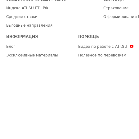
Индекс ATI.SU FTL РФ
Страхование
Средние ставки
О формировании 
Выгодные направления
ИНФОРМАЦИЯ
ПОМОЩЬ
Блог
Видео по работе с ATI.SU
Эксклюзивные материалы
Полезное по перевозкам
Политика конфиденциальности
Часто задаваемые вопросы (FA
Общие положения
Техническая информация
Карта сайта
ЗАДАТЬ ВОПРОС