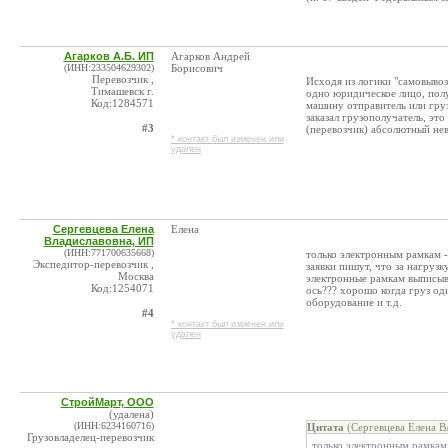
Агарков А.Б. ИП
Агарков Андрей
(ИНН:233504629302)
Борисович
Перевозчик ,
Исходя из логики "самовывоз
Тимашевск г.
одно юридическое лицо, полу
Код:1284571
машину отправитель или груз
заказал грузополучатель, эт
#3
(перевозчик) абсолютный не
* контакт был изменен или
удален
Сергевцева Елена
Елена
Владиславовна, ИП
(ИНН:771700635668)
только электронным рамкам -
Экспедитор-перевозчик ,
заявки пишут, что за нагруз
Москва
электронные рамкам выписыв
Код:1254071
ось??? хорошо когда груз од
оборудование и т.д.
#4
* контакт был изменен или
удален
СтройМарт, ООО
(удалена)
(ИНН:6234160716)
Цитата
(Сергевцева Елена В
Грузовладелец-перевозчик
только электронным рамкам 