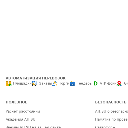
АВТОМАТИЗАЦИЯ ПЕРЕВОЗОК
Площадки
Заказы
Торги
Тендеры
АТИ-Доки
G
ПОЛЕЗНОЕ
БЕЗОПАСНОСТЬ
Расчет расстояний
ATI.SU о безопасн
Академия ATI.SU
Памятка по прове
Звезды ATI.SU на вашем сайте
Светофор+