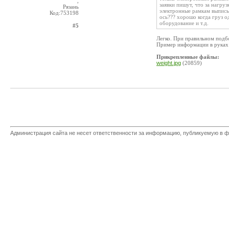
,
заявки пишут, что за нагру
Рязань
электронные рамкам выписы
Код:753198
ось??? хорошо когда груз о
оборудование и т.д.
#5
Легко. При правильном подб
Пример информации в руках 
Прикрепленные файлы:
weight.jpg
(20859)
Администрация сайта не несет ответственности за информацию, публикуемую в ф