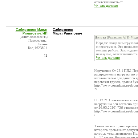
ответственность от ...
Читать дальше
Сабирзянов Марат
Сабирзянов
Ринатович, ИП
Марат Ринатович
(ИНН:430706990945)
Цитата
(Редакция АТИ-Меди
Перевозчик ,
Нередко владельцы грузово
Казань
с перегрузом. Это позволяе
Код:1623824
меньше рейсов. Законодате
наказуемо, ответственность о
#2
Читать дальше
Нарушение Ст 23.1 ПДД Пере
распределение нагрузки по 
изготовителем для данного т
перевозки грузов, правил бук
http://www.consultant.ru/
2/
По 12.21.1 наказываются тя
нагрузки на оси согласно п
от 26.03.2020) "Об утвержд
http://www.consultant.ru/d
/
Тяжеловесное транспортное ср
которого превышают допусти
которые устанавливаются Пр
(п. 17 введен Федеральным з