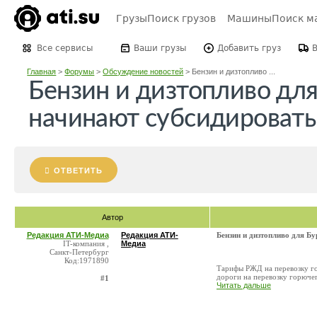
Грузы
Поиск грузов
Машины
Поиск м
Все сервисы
Ваши грузы
Добавить груз
Главная
>
Форумы
>
Обсуждение новостей
>
Бензин и дизтопливо ...
Бензин и дизтопливо для
начинают субсидировать
ОТВЕТИТЬ
Автор
Редакция АТИ-Медиа
Редакция АТИ-
Бензин и дизтопливо для Б
IT-компания ,
Медиа
Санкт-Петербург
Код:1971890
Тарифы РЖД на перевозку го
дороги на перевозку горючег
#1
Читать дальше