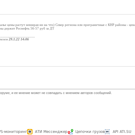
калье цены растут невзирая ни на что) Север региона или приграничные с КНР районы - цен
ны держит Роснефть 56-57 руб за ДТ
____________________
телем
29.1.22 14:06
оруме, и ее мнение может не совпадать с мнением авторов сообщений.
PS-мониторинг
АТИ Мессенджер
Цепочки грузов
API ATI.SU