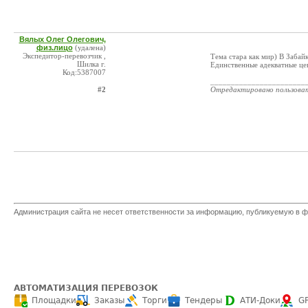
Вялых Олег Олегович,
физ.лицо
(удалена)
Экспедитор-перевозчик ,
Тема стара как мир) В Забай
Шилка г.
Единственные адекватные це
Код:5387007
_______________________
#2
Отредактировано пользова
Администрация сайта не несет ответственности за информацию, публикуемую в ф
АВТОМАТИЗАЦИЯ ПЕРЕВОЗОК
Площадки
Заказы
Торги
Тендеры
АТИ-Доки
G