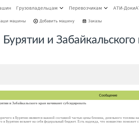
ашин
Грузовладельцам
Перевозчикам
АТИ-Доки
А
Ваши машины
Добавить машину
Заказы
 Бурятии и Забайкальского 
Сообщение
урятии и Забайкальского края начинают субсидировать
рючего в Бурятию являются важной составной частью цены бензина, дизельного топлива на
о в Бурятию возьмет на себя федеральный бюджет. Есть надежда, что новшество поможет с