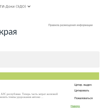
ТИ-Доки (ЭДО)
Правила размещения информации
края
Цитир. выдел.
Цитировать
 АЗС республики. Теперь часть затрат железной
низить темпы удорожания автомо ...
Пожаловаться
Наверх