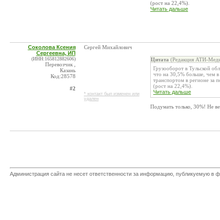
(рост на 22,4%).
Читать дальше
Соколова Ксения
Сергей Михайлович
Сергеевна, ИП
(ИНН:165812882606)
Цитата
(Редакция АТИ-Меди
Перевозчик ,
Грузооборот в Тульской обл
Казань
что на 30,5% больше, чем 
Код:28578
транспортом в регионе за п
(рост на 22,4%).
#2
Читать дальше
* контакт был изменен или
удален
Подумать только, 30%! Не ве
Администрация сайта не несет ответственности за информацию, публикуемую в ф