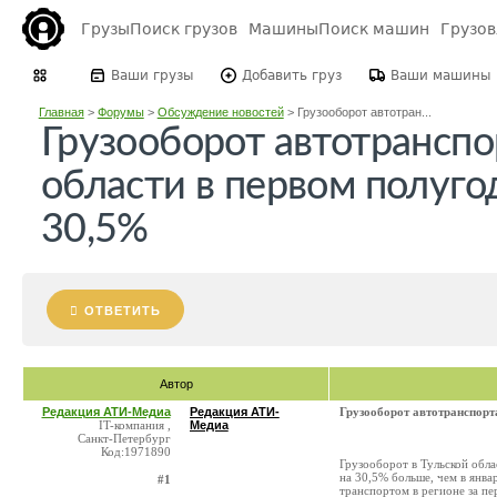
Грузы
Поиск грузов
Машины
Поиск машин
Грузо
Ваши грузы
Добавить груз
Ваши машины
Главная
>
Форумы
>
Обсуждение новостей
>
Грузооборот автотран...
Грузооборот автотранспо
области в первом полуго
30,5%
ОТВЕТИТЬ
Автор
Редакция АТИ-Медиа
Редакция АТИ-
Грузооборот автотранспорт
IT-компания ,
Медиа
Санкт-Петербург
Код:1971890
Грузооборот в Тульской обла
на 30,5% больше, чем в янва
#1
транспортом в регионе за пе