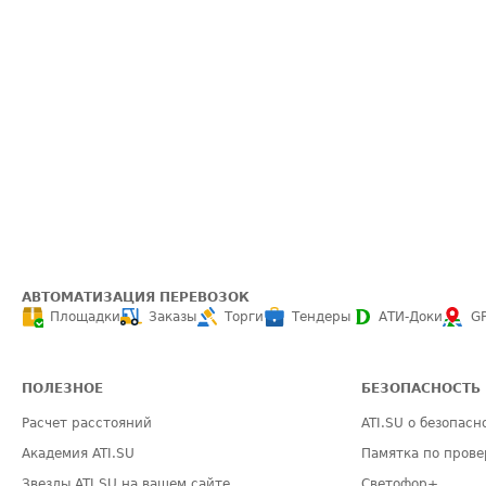
АВТОМАТИЗАЦИЯ ПЕРЕВОЗОК
Площадки
Заказы
Торги
Тендеры
АТИ-Доки
G
ПОЛЕЗНОЕ
БЕЗОПАСНОСТЬ
Расчет расстояний
ATI.SU о безопасн
Академия ATI.SU
Памятка по прове
Звезды ATI.SU на вашем сайте
Светофор+