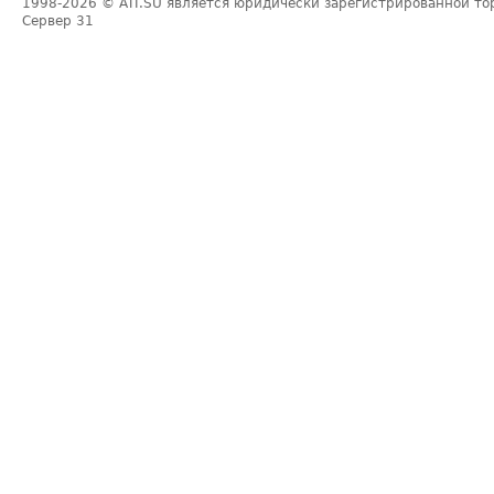
1998-2026
© ATI.SU является юридически зарегистрированной то
Сервер
31