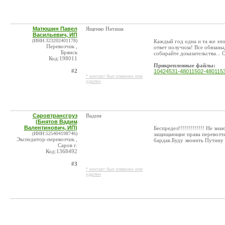
Матюшин Павел
Ященко Наташа
Васильевич, ИП
(ИНН:323202401178)
Каждый год одна и та же эпо
Перевозчик ,
ответ получила! Все обязаны,
Брянск
собирайте доказательства... 
Код:198011
Прикрепленные файлы:
#2
10424531-48011502-48011533 
* контакт был изменен или
удален
Cаровтрансгруз
Вадим
(Бнятов Вадим
Валентинович, ИП)
Беспредел!!!!!!!!!!!!! Не зн
(ИНН:525404198746)
защищающие права перевозчи
Экспедитор-перевозчик ,
бардак.Буду звонить Путину
Саров г.
Код:1368492
#3
* контакт был изменен или
удален