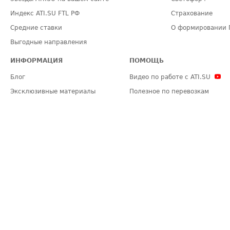
Индекс ATI.SU FTL РФ
Страхование
Средние ставки
О формировании 
Выгодные направления
ИНФОРМАЦИЯ
ПОМОЩЬ
Блог
Видео по работе с ATI.SU
Эксклюзивные материалы
Полезное по перевозкам
Политика конфиденциальности
Часто задаваемые вопросы (FA
Общие положения
Техническая информация
Карта сайта
ЗАДАТЬ ВОПРОС