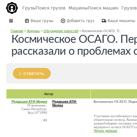
Грузы
Поиск грузов
Машины
Поиск машин
Грузо
Ваши грузы
Добавить груз
Ваши машины
Главная
>
Форумы
>
Обсуждение новостей
>
Космическое ОСАГО. П...
Космическое ОСАГО. Пе
рассказали о проблемах 
ОТВЕТИТЬ
Автор
Редакция АТИ-Медиа
Редакция АТИ-
Космическое ОСАГО. Перев
IT-компания ,
Медиа
Санкт-Петербург
Код:1971890
Участники нестабильного ры
обязательные полисы. Компан
#1
дальнобойщики-частники упе
заурядного полиса ОСАГО (об
Читать дальше