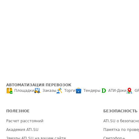
АВТОМАТИЗАЦИЯ ПЕРЕВОЗОК
Площадки
Заказы
Торги
Тендеры
АТИ-Доки
G
ПОЛЕЗНОЕ
БЕЗОПАСНОСТЬ
Расчет расстояний
ATI.SU о безопасн
Академия ATI.SU
Памятка по прове
Звезды ATI.SU на вашем сайте
Светофор+