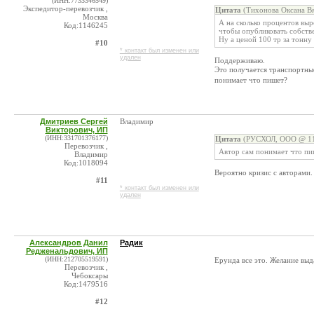
(ИНН:7733346549)
Экспедитор-перевозчик ,
Цитата
(Тихонова Оксана Вя
Москва
А на сколько процентов вы
Код:1146245
чтобы опубликовать собств
Ну а ценой 100 тр за тонн
#10
* контакт был изменен или
удален
Поддерживаю.
Это получается транспортны
понимает что пишет?
Дмитриев Сергей
Владимир
Викторович, ИП
(ИНН:331701376177)
Цитата
(РУСХОЛ, ООО @ 11.
Перевозчик ,
Автор сам понимает что пи
Владимир
Код:1018094
Вероятно кризис с авторами. 
#11
* контакт был изменен или
удален
Александров Данил
Радик
Редженальдович, ИП
(ИНН:212705519591)
Ерунда все это. Желание выд
Перевозчик ,
Чебоксары
Код:1479516
#12