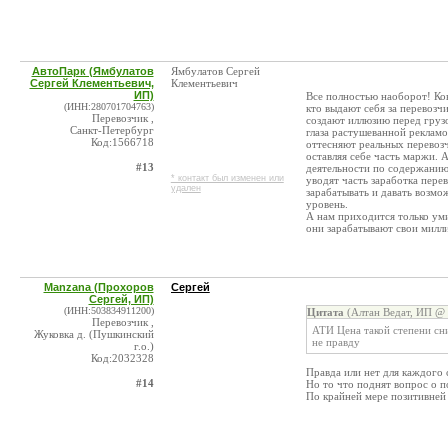
АвтоПарк (Ямбулатов
Ямбулатов Сергей
Сергей Клементьевич,
Клементьевич
ИП)
Все полностью наоборот! Ко
(ИНН:280701704763)
кто выдают себя за перевозчи
Перевозчик ,
создают иллюзию перед груз
Санкт-Петербург
глаза растушеванной реклам
Код:1566718
оттесняют реальных перевоз
оставляя себе часть маржи. А
#13
деятельности по содержанию
* контакт был изменен или
уводят часть заработка пере
удален
зарабатывать и давать возмо
уровень.
А нам приходится только уми
они зарабатывают свои милл
Manzana (Прохоров
Сергей
Сергей, ИП)
(ИНН:503834911200)
Цитата
(Алтан Ведат, ИП @ 
Перевозчик ,
АТИ Цена такой степени сни
Жуковка д. (Пушкинский
не правду
г.о.)
Код:2032328
Правда или нет для каждого 
#14
Но то что поднят вопрос о 
По крайней мере позитивней 