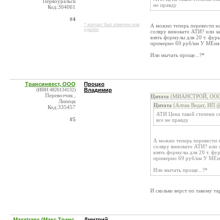
Первоуральск
не правду
Код:304061
#4
* контакт был изменен или
А можно теперь перевести на
удален
соляру виновато АТИ? или за
взять формулы для 20 т. фур
примерно 69 руб/км У МЕня 
Или мычать проще...?*
Трансинвест, ООО
Процко
(ИНН:4826134132)
Владимир
Перевозчик ,
Цитата
(МИАНСТРОЙ, ООО @
Липецк
Цитата
(Алтан Ведат, ИП @
Код:335457
АТИ Цена такой степени сн
#5
все не правду
А можно теперь перевести н
соляру виновато АТИ? или з
взять формулы для 20 т. фу
примерно 69 руб/км У МЕня
Или мычать проще...?*
И сколько верст по такому т
Maxxtrans (Макс Транс,
Дмитрий