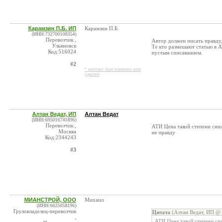
Карамзин П.Б. ИП
Карамзин П.Б.
(ИНН:732700108354)
Перевозчик ,
Автор должен писать правду,
Ульяновск
Те кто размешают статью в А
Код:516024
пустым списаванием.
#2
* контакт был изменен или
удален
Алтан Ведат, ИП
Алтан Ведат
(ИНН:695016741896)
Перевозчик ,
АТИ Цена такой степени сниж
Москва
не правду
Код:2344243
#3
МИАНСТРОЙ, ООО
Михаил
(ИНН:6625058196)
Грузовладелец-перевозчик
Цитата
(Алтан Ведат, ИП @ 
,
АТИ Цена такой степени сни