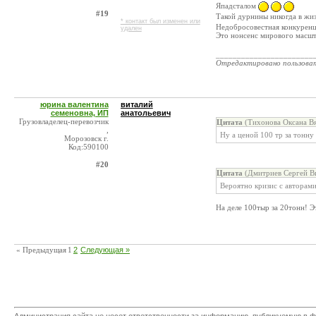
Япадсталом
#19
Такой дурнины никогда в жи
* контакт был изменен или
Недобросовестная конкурен
удален
Это нонсенс мирового масшт
_______________________
Отредактировано пользова
юрина валентина
виталий
семеновна, ИП
анатольевич
Грузовладелец-перевозчик
Цитата
(Тихонова Оксана Вя
,
Ну а ценой 100 тр за тонн
Морозовск г.
Код:590100
#20
Цитата
(Дмитриев Сергей Ви
Вероятно кризис с авторами.
На деле 100тыр за 20тонн! 
« Предыдущая
1
2
Следующая »