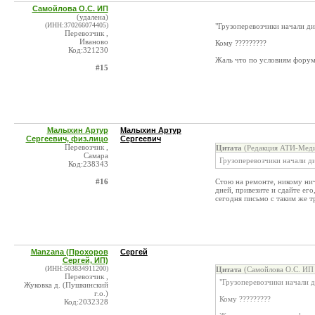
Самойлова О.С. ИП
(удалена)
(ИНН:370266074405)
"Грузоперевозчики начали ди
Перевозчик ,
Иваново
Кому ?????????
Код:321230
Жаль что по условиям форума
#15
Малыхин Артур
Малыхин Артур
Сергеевич, физ.лицо
Сергеевич
Перевозчик ,
Цитата
(Редакция АТИ-Меди
Самара
Грузоперевозчики начали д
Код:238343
#16
Стою на ремонте, никому ниче
дней, привезите и сдайте его
сегодня письмо с таким же т
Manzana (Прохоров
Сергей
Сергей, ИП)
(ИНН:503834911200)
Цитата
(Самойлова О.С. ИП 
Перевозчик ,
"Грузоперевозчики начали д
Жуковка д. (Пушкинский
г.о.)
Кому ?????????
Код:2032328