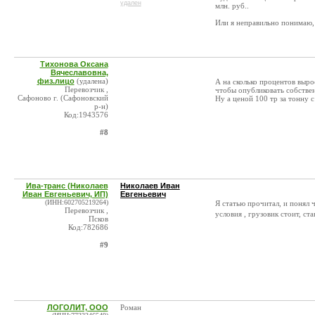
удален
млн. руб..
Или я неправильно понимаю, 
Тихонова Оксана
Вячеславовна,
физ.лицо
(удалена)
А на сколько процентов выро
Перевозчик ,
чтобы опубликовать собстве
Сафоново г. (Сафоновский
Ну а ценой 100 тр за тонну 
р-н)
Код:1943576
#8
Ива-транс (Николаев
Николаев Иван
Иван Евгеньевич, ИП)
Евгеньевич
(ИНН:602705219264)
Я статью прочитал, и понял 
Перевозчик ,
условия , грузовик стоит, с
Псков
Код:782686
#9
ЛОГОЛИТ, ООО
Роман