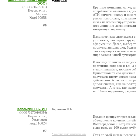
ООО)
(ИНН:7715670461)
Крупные компании, могут, ди
Перевозчик ,
потребности клиентов в груз
Москва
АТИ, ничего никому и никогд
Код:120958
рынка, или стоять, пока рын
никак не компенсирует роста
#6
коррупционно-административ
конкретную перевозку.
Например, закрытие въезда в
учитывать, что через пару-тр
оформление. Далее, вы берёт
пропуска аннулируют, будьте
что аннуляция - исключитель
мире законы нашей лучезарн
И почему то никто не задумыв
претензии, вопросы и т.п., а
в части штрафов, которые се
Приостановите его действие
полуграмотному ворью придё
действиями. А так на полст
дополнениями, ещё на полстр
нарушили. А когда, где, каки
вот" были нарушены, разумее
Карамзин П.Б. ИП
Карамзин П.Б.
(ИНН:732700108354)
Перевозчик ,
Издание цитирует председат
Ульяновск
объединение крупных ритейле
Код:516024
Волгоградской и Астраханско
в два раза, до 100 тысяч рубл
#7
* контакт был изменен или
Судя по этой цитате перевоз