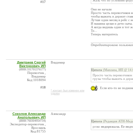
Жаль что по условиям форум
#17
Они не начали
Просто часть перевозчиков н
чтобы выжить и держит став
Лучше один месяц в рейс с н
И машина целая и дети сыты.
А когда видишь один и тот ж
То...
Теперь материтесь
_______________________
Отредактировано пользова
Дмитриев Сергей
Владимир
Викторович, ИП
(ИНН:331701376177)
Цитата
(Manzana, ИП @ 14.0
Перевозчик ,
Просто часть перевозчиков 
Владимир
грузы чтобы выжить и держ
Код:1018094
#18
. Если кто-то не подним
* контакт был изменен или
удален
Соколов Александр
Александр
Анатольевич, ИП
(ИНН:760304959734)
Цитата
(Редакция АТИ-Меди
Экспедитор-перевозчик ,
резко
подорожала. Ее под
Ярославль
Код:81755