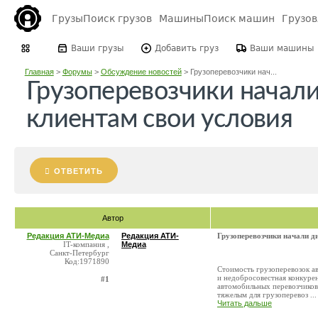
Грузы
Поиск грузов
Машины
Поиск машин
Грузо
Ваши грузы
Добавить груз
Ваши машины
Главная
>
Форумы
>
Обсуждение новостей
>
Грузоперевозчики нач...
Грузоперевозчики начали
клиентам свои условия
ОТВЕТИТЬ
Автор
Редакция АТИ-Медиа
Редакция АТИ-
Грузоперевозчики начали д
IT-компания ,
Медиа
Санкт-Петербург
Код:1971890
Стоимость грузоперевозок а
и недобросовестная конкуре
#1
автомобильных перевозчиков
тяжелым для грузоперевоз ...
Читать дальше