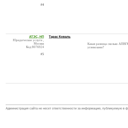
#4
АТЭС, НП
Тарас Коваль
Юридические услуги ,
Москва
Какая разница сколько АПВГК
Код:8076924
углевозами?
#5
Администрация сайта не несет ответственности за информацию, публикуемую в ф