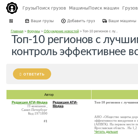
Грузы
Поиск грузов
Машины
Поиск машин
Грузо
Ваши грузы
Добавить груз
Ваши машины
Главная
>
Форумы
>
Обсуждение новостей
>
Топ-10 регионов с лу...
Топ-10 регионов с лучш
контроль эффективнее вс
ОТВЕТИТЬ
Автор
Редакция АТИ-Медиа
Редакция АТИ-
Топ-10 регионов с лучшими
IT-компания ,
Медиа
Санкт-Петербург
Код:1971890
АНО «Общество защиты дорог
эффективности внедрения и 
#1
(АПВГК). На первом месте п
Ярославская область . На 1,2 
Читать дальше