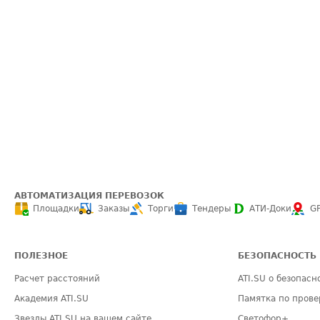
АВТОМАТИЗАЦИЯ ПЕРЕВОЗОК
Площадки
Заказы
Торги
Тендеры
АТИ-Доки
G
ПОЛЕЗНОЕ
БЕЗОПАСНОСТЬ
Расчет расстояний
ATI.SU о безопасн
Академия ATI.SU
Памятка по прове
Звезды ATI.SU на вашем сайте
Светофор+