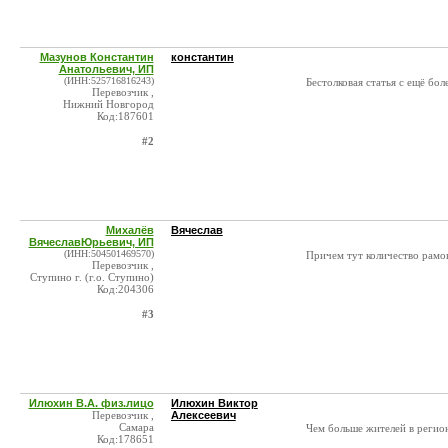
Мазунов Константин
константин
Анатольевич, ИП
(ИНН:525716816243)
Бестолковая статья с ещё бо
Перевозчик ,
Нижний Новгород
Код:187601
#2
Михалёв
Вячеслав
ВячеславЮрьевич, ИП
(ИНН:504501469570)
Причем тут количество рамо
Перевозчик ,
Ступино г. (г.о. Ступино)
Код:204306
#3
Илюхин В.А. физ.лицо
Илюхин Виктор
Перевозчик ,
Алексеевич
Самара
Чем больше жителей в регион
Код:178651