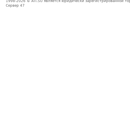
1998-2026
© ATI.SU является юридически зарегистрированной то
Сервер
47