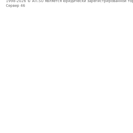
1998-2026
© ATI.SU является юридически зарегистрированной то
Сервер
46