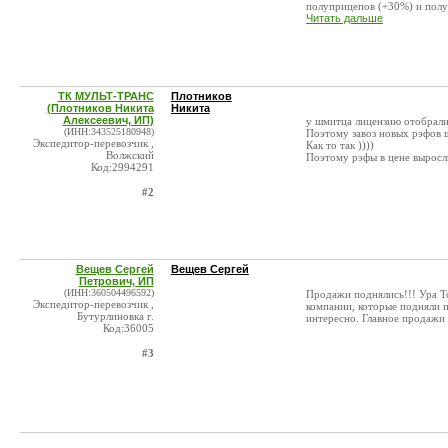
полуприцепов (+30%) и полуп
Читать дальше
ТК МУЛЬТ-ТРАНС
Плотников
(Плотников Никита
Никита
Алексеевич, ИП)
у шмитца лицензию отобрали 
(ИНН:343525180948)
Поэтому завоз новых рэфов 
Экспедитор-перевозчик ,
Как то так ))))
Волжский
Поэтому рэфы в цене выросли
Код:2994291
#2
Вещев Сергей
Вещев Сергей
Петрович, ИП
(ИНН:360504496592)
Продажи поднялись!!! Ура Т
Экспедитор-перевозчик ,
компании, которые подняли п
Бутурлиновка г.
интересно. Главное продажи 
Код:36005
#3