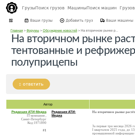
Грузы
Поиск грузов
Машины
Поиск машин
Грузо
Ваши грузы
Добавить груз
Ваши машины
Главная
>
Форумы
>
Обсуждение новостей
>
На вторичном рынке р...
На вторичном рынке раст
тентованные и рефриже
полуприцепы
ОТВЕТИТЬ
Автор
Редакция АТИ-Медиа
Редакция АТИ-
На вторичном рынке растё
IT-компания ,
Медиа
Санкт-Петербург
Код:1971890
За первые три месяца 2026 
I кварталом 2025 года, до 1
#1
промышленной информации (