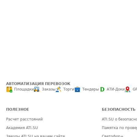
АВТОМАТИЗАЦИЯ ПЕРЕВОЗОК
Площадки
Заказы
Торги
Тендеры
АТИ-Доки
G
ПОЛЕЗНОЕ
БЕЗОПАСНОСТЬ
Расчет расстояний
ATI.SU о безопасн
Академия ATI.SU
Памятка по прове
Звезды ATI.SU на вашем сайте
Светофор+