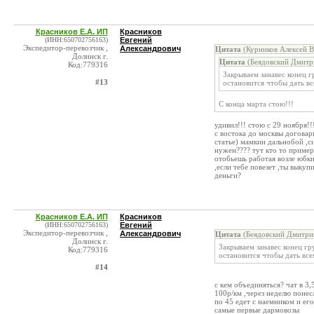
Красников Е.А. ИП
Красников
(ИНН:650702756163)
Евгений
Экспедитор-перевозчик ,
Александрович
Цитата
(Курников Алексей В
Долинск г.
Цитата
(Беядовский Дмитри
Код:779316
Закрываем занавес конец г
#13
остановится чтобы дать вс
С конца марта стою!!!
удивил!!! стою с 29 ноября!!
с востока до москвы договари
статье) мамкин дальнобой ,си
нужен???? тут кто то пример
отобьешь работая возле юбки
,если тебе повезет ,ты выку
деньги?
Красников Е.А. ИП
Красников
(ИНН:650702756163)
Евгений
Экспедитор-перевозчик ,
Александрович
Цитата
(Беядовский Дмитрий
Долинск г.
Закрываем занавес конец гр
Код:779316
остановится чтобы дать все
#14
с кем объединяться? чат в 3
100р/км ,через неделю понес
по 45 едет с наемником и его
самые первые дармовозы