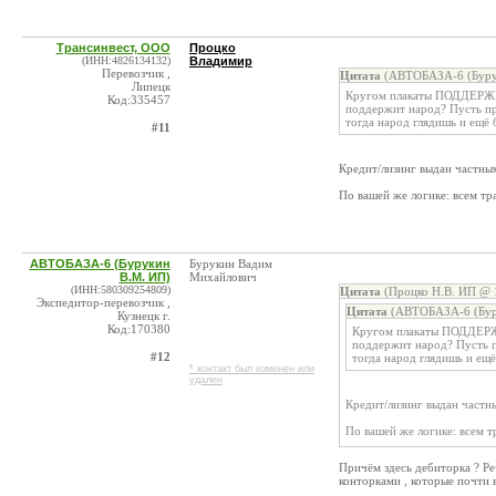
Трансинвест, ООО
Процко
(ИНН:4826134132)
Владимир
Перевозчик ,
Цитата
(АВТОБАЗА-6 (Бурук
Липецк
Кругом плакаты ПОДДЕРЖ
Код:335457
поддержит народ? Пусть про
тогда народ глядишь и ещё
#11
Кредит/лизинг выдан частны
По вашей же логике: всем т
АВТОБАЗА-6 (Бурукин
Бурукин Вадим
В.М. ИП)
Михайлович
(ИНН:580309254809)
Цитата
(Процко Н.В. ИП @ 1
Экспедитор-перевозчик ,
Цитата
(АВТОБАЗА-6 (Буру
Кузнецк г.
Код:170380
Кругом плакаты ПОДДЕР
поддержит народ? Пусть пр
#12
тогда народ глядишь и ещ
* контакт был изменен или
удален
Кредит/лизинг выдан частн
По вашей же логике: всем 
Причём здесь дебиторка ? Ре
конторками , которые почти 