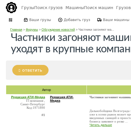
Грузы
Поиск грузов
Машины
Поиск машин
Грузо
Ваши грузы
Добавить груз
Ваши машины
Главная
>
Форумы
>
Обсуждение новостей
>
Частники загоняют ма...
Частники загоняют маши
уходят в крупные компа
ОТВЕТИТЬ
Автор
Редакция АТИ-Медиа
Редакция АТИ-
Частники загоняют машины
IT-компания ,
Медиа
Санкт-Петербург
Код:1971890
Дальнобойщики Волгограда з
уже к осени рынок может пр
#1
введенных санкций и приост
бизнеса заявляют о резко ...
Читать дальше