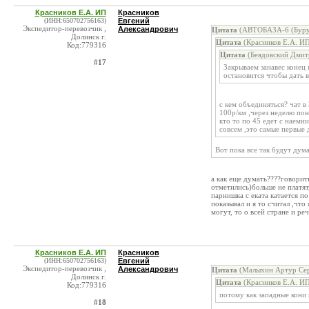
Красников Е.А. ИП
Красников
(ИНН:650702756163)
Евгений
Экспедитор-перевозчик ,
Александрович
Цитата
(АВТОБАЗА-6 (Бурук
Долинск г.
Цитата
(Красников Е.А. ИП
Код:779316
Цитата
(Беядовский Дмитр
#17
Закрываем занавес конец
остановится чтобы дать 
с кем объединяться? чат в
100р/км ,через неделю пон
кто то по 45 едет с наемн
совсем ,это самые первые
Вот пока все так будут дума
а как еще думать????говорить
отметились)больше не платят,
парнишка с еката катается п
показывал и я то считал ,что
могут, то о всей стране и ре
Красников Е.А. ИП
Красников
(ИНН:650702756163)
Евгений
Экспедитор-перевозчик ,
Александрович
Цитата
(Малыхин Артур Сер
Долинск г.
Цитата
(Красников Е.А. ИП
Код:779316
потому как западные кони 
#18