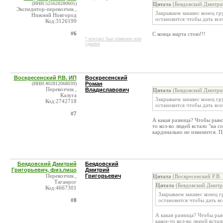
(ИНН:525628280605)
Цитата
(Беядовский Дмитрий
Экспедитор-перевозчик ,
Закрываем занавес конец гр
Нижний Новгород
остановится чтобы дать все
Код:3126199
#6
С конца марта стою!!!
* контакт был изменен или
удален
Воскресенский Р.В. ИП
Воскресенский
(ИНН:402812068039)
Роман
Перевозчик ,
Владиславович
Цитата
(Беядовский Дмитрий
Калуга
Закрываем занавес конец гр
Код:2742718
остановится чтобы дать все
#7
А какая разница? Чтобы рыно
то кол-во людей встало "на с
кардинально не изменится. Пр
Беядовский Дмитрий
Беядовский
Григорьевич, физ.лицо
Дмитрий
Перевозчик ,
Григорьевич
Цитата
(Воскресенский Р.В.
Таганрог
Цитата
(Беядовский Дмитри
Код:4667301
Закрываем занавес конец г
#8
остановится чтобы дать вс
А какая разница? Чтобы рын
какое-то кол-во людей встал