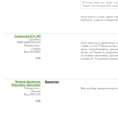
И точно такие же "кони" гру
"конях" восточных или запа
так в том то и дело ,много в
свободку ,судя по стоянке п
Семенова В.П. ИП
(удалена)
(ИНН:638600929154)
Дело даже не в дармовозах, 
Перевозчик ,
ставке, и что??? Количества 
Самара
цены, элементращина, предл
Код:2019883
Далее, не "банки из недруже
состояние экономики, произво
#19
отнюдь не "Страшным Западом
Ведеев Валентин
Валентин
Юрьевич, физ.лицо
Перевозчик ,
Мне вообще интересно,вся эт
Москва
Код:2801545
#20