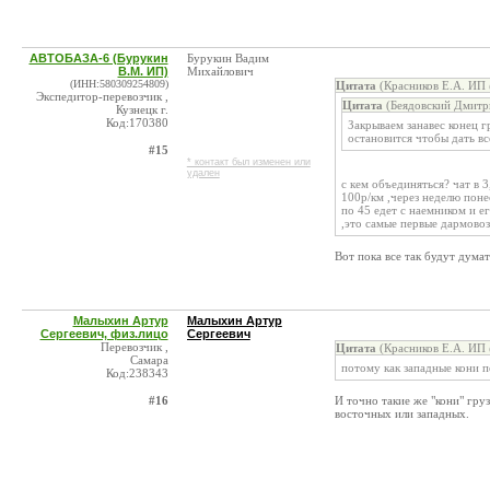
АВТОБАЗА-6 (Бурукин
Бурукин Вадим
В.М. ИП)
Михайлович
(ИНН:580309254809)
Цитата
(Красников Е.А. ИП 
Экспедитор-перевозчик ,
Цитата
(Беядовский Дмитри
Кузнецк г.
Код:170380
Закрываем занавес конец г
остановится чтобы дать вс
#15
* контакт был изменен или
удален
с кем объединяться? чат в 
100р/км ,через неделю поне
по 45 едет с наемником и е
,это самые первые дармово
Вот пока все так будут думат
Малыхин Артур
Малыхин Артур
Сергеевич, физ.лицо
Сергеевич
Перевозчик ,
Цитата
(Красников Е.А. ИП 
Самара
потому как западные кони п
Код:238343
#16
И точно такие же "кони" груз
восточных или западных.