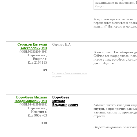
кардинально не изменится. 
будет.
А при чем здесь количество г
перевозится меняется в поль
машину? Или сразу в металл
Сериков Евгений
Сериков Е.А
Алексеевич, ИП
(ИНН:500302094993)
Всем привет. Так забирают д
Перевозчик ,
Сейчас всё подорожало, плюс
Видное г.
итоге у них остаётся. Логист
Код:2107115
дают. Идиоты .
#9
* контакт был изменен или
удален
Воробьев Михаил
Воробьев
Владимирович, ИП
Михаил
(ИНН:544613566183)
Владимирович
Забавно читать как одни изд
Перевозчик ,
внутри, а при прочих равных
Искитим г.
частных клиник по производс
Код:9659703
отрасли...
#10
_______________________
Отредактировано пользова