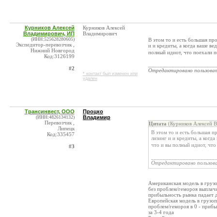
Курников Алексей
Курников Алексей
Владимирович, ИП
Владимирович
(ИНН:525628280605)
В этом то и есть большая про
Экспедитор-перевозчик ,
и и кредиты, а когда ваше ве
Нижний Новгород
полный идиот, что поехали п
Код:3126199
_______________________
#2
Отредактировано пользова
* контакт был изменен или
удален
Трансинвест, ООО
Процко
(ИНН:4826134132)
Владимир
Перевозчик ,
Цитата
(Курников Алексей В
Липецк
В этом то и есть большая пр
Код:335457
лизинг и и кредиты, а когда
что и вы полный идиот, что
#3
______________________
Отредактировано пользов
Американская модель в грузо
без проблем/гемороя выплачи
прибыльность рынка падает 
Европейская модель в грузоп
проблем/гемороя в 0 - прибыл
за 3-4 года