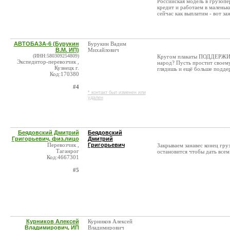
Российская модель в грузопе
кредит и работаем в маленьки
сейчас как выплатим - вот заж
АВТОБАЗА-6 (Бурукин
Бурукин Вадим
В.М. ИП)
Михайлович
(ИНН:580309254809)
Кругом плакаты ПОДДЕРЖИ
Экспедитор-перевозчик ,
народ? Пусть простит своему
Кузнецк г.
глядишь и ещё больше подде
Код:170380
#4
* контакт был изменен или
удален
Беядовский Дмитрий
Беядовский
Григорьевич, физ.лицо
Дмитрий
Перевозчик ,
Григорьевич
Закрываем занавес конец гру
Таганрог
остановится чтобы дать всем
Код:4667301
#5
Курников Алексей
Курников Алексей
Владимирович, ИП
Владимирович