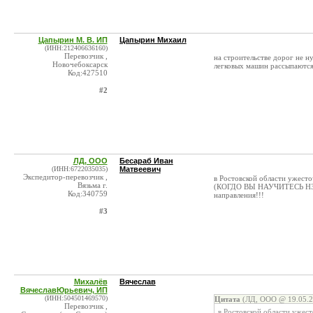
Цапырин М. В. ИП
Цапырин Михаил
(ИНН:212406636160)
Перевозчик ,
на строительстве дорог не н
Новочебоксарск
легковых машин рассыпаются н
Код:427510
#2
ЛД, ООО
Бесараб Иван
(ИНН:6722035035)
Матвеевич
Экспедитор-перевозчик ,
в Ростовской области ужест
Вязьма г.
(КОГДО ВЫ НАУЧИТЕСЬ НЗ
Код:340759
направления!!!
#3
Михалёв
Вячеслав
ВячеславЮрьевич, ИП
(ИНН:504501469570)
Цитата
(ЛД, ООО @ 19.05.2
Перевозчик ,
в Ростовской области уже