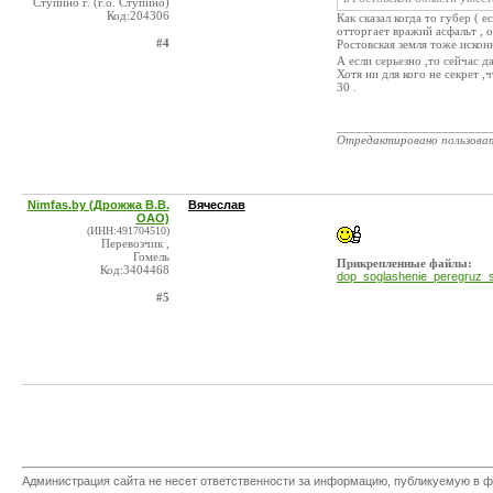
Ступино г. (г.о. Ступино)
Код:204306
Как сказал когда то губер ( 
отторгает вражий асфальт , он
#4
Ростовская земля тоже искон
А если серьезно ,то сейчас 
Хотя ни для кого не секрет ,
30 .
_______________________
Отредактировано пользова
Nimfas.by (Дрожжа В.В.
Вячеслав
ОАО)
(ИНН:491704510)
Перевозчик ,
Гомель
Прикрепленные файлы:
Код:3404468
dop_soglashenie_peregruz_s
#5
Администрация сайта не несет ответственности за информацию, публикуемую в ф