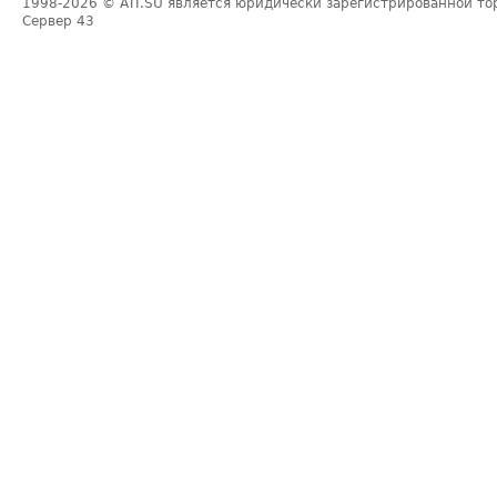
1998-2026
© ATI.SU является юридически зарегистрированной то
Сервер
43