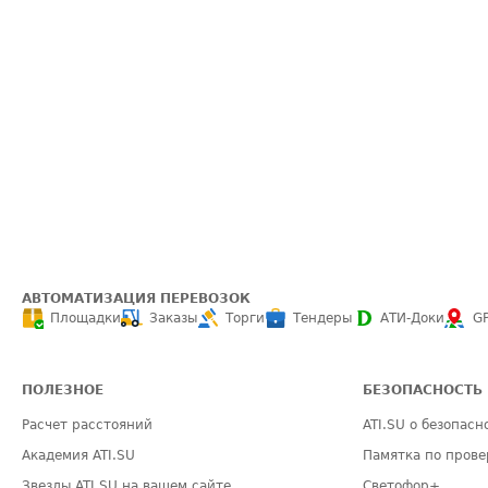
АВТОМАТИЗАЦИЯ ПЕРЕВОЗОК
Площадки
Заказы
Торги
Тендеры
АТИ-Доки
G
ПОЛЕЗНОЕ
БЕЗОПАСНОСТЬ
Расчет расстояний
ATI.SU о безопасн
Академия ATI.SU
Памятка по прове
Звезды ATI.SU на вашем сайте
Светофор+