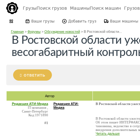
Грузы
Поиск грузов
Машины
Поиск машин
Грузо
Ваши грузы
Добавить груз
Ваши машины
Главная
>
Форумы
>
Обсуждение новостей
>
В Ростовской области...
В Ростовской области уж
весогабаритный контрол
ОТВЕТИТЬ
Автор
Редакция АТИ-Медиа
Редакция АТИ-
В Ростовской области ужес
IT-компания ,
Медиа
Санкт-Петербург
Код:1971890
В Ростовской области ужест
Об этом пишет ИНТЕРФАКС со
#1
чиновника, ведомство в сот
внедрения дополнительных ме
Читать дальше