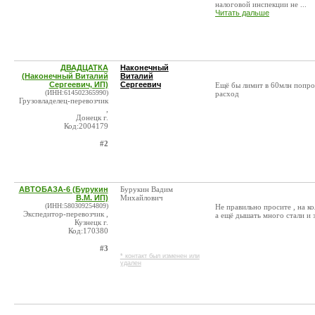
налоговой инспекции не ...
Читать дальше
ДВАДЦАТКА
Наконечный
(Наконечный Виталий
Виталий
Сергеевич, ИП)
Сергеевич
Ещё бы лимит в 60млн попро
(ИНН:614502365990)
расход
Грузовладелец-перевозчик
,
Донецк г.
Код:2004179
#2
АВТОБАЗА-6 (Бурукин
Бурукин Вадим
В.М. ИП)
Михайлович
(ИНН:580309254809)
Не правильно просите , на ко
Экспедитор-перевозчик ,
а ещё дышать много стали и 
Кузнецк г.
Код:170380
#3
* контакт был изменен или
удален