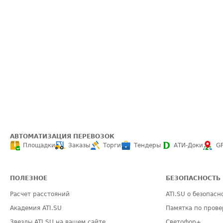
АВТОМАТИЗАЦИЯ ПЕРЕВОЗОК
Площадки
Заказы
Торги
Тендеры
АТИ-Доки
G
ПОЛЕЗНОЕ
БЕЗОПАСНОСТЬ
Расчет расстояний
ATI.SU о безопасн
Академия ATI.SU
Памятка по прове
Звезды ATI.SU на вашем сайте
Светофор+