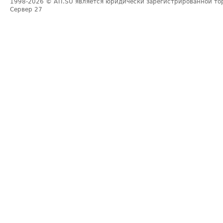
1998-2026
© ATI.SU является юридически зарегистрированной то
Сервер
27