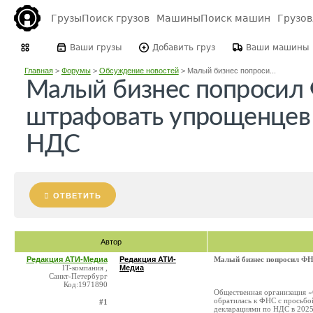
Грузы
Поиск грузов
Машины
Поиск машин
Грузо
Ваши грузы
Добавить груз
Ваши машины
Главная
>
Форумы
>
Обсуждение новостей
>
Малый бизнес попроси...
Малый бизнес попросил
штрафовать упрощенцев 
НДС
ОТВЕТИТЬ
Автор
Редакция АТИ-Медиа
Редакция АТИ-
Малый бизнес попросил ФН
IT-компания ,
Медиа
Санкт-Петербург
Код:1971890
Общественная организация «
обратилась к ФНС с просьбо
#1
декларациями по НДС в 2025