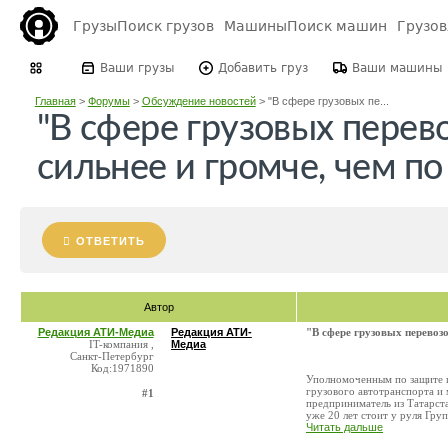
Грузы
Поиск грузов
Машины
Поиск машин
Грузо
Ваши грузы
Добавить груз
Ваши машины
Главная
>
Форумы
>
Обсуждение новостей
>
"В сфере грузовых пе...
"В сфере грузовых перев
сильнее и громче, чем по
ОТВЕТИТЬ
Автор
Редакция АТИ-Медиа
Редакция АТИ-
"В сфере грузовых перевозо
IT-компания ,
Медиа
Санкт-Петербург
Код:1971890
Уполномоченным по защите п
грузового автотранспорта и
#1
предприниматель из Татарст
уже 20 лет стоит у руля Груп
Читать дальше