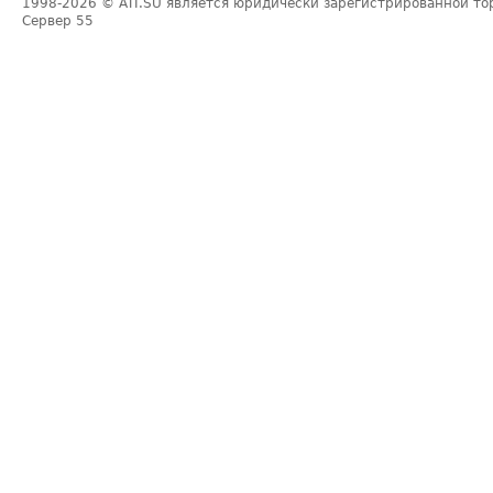
1998-2026
© ATI.SU является юридически зарегистрированной то
Сервер
55