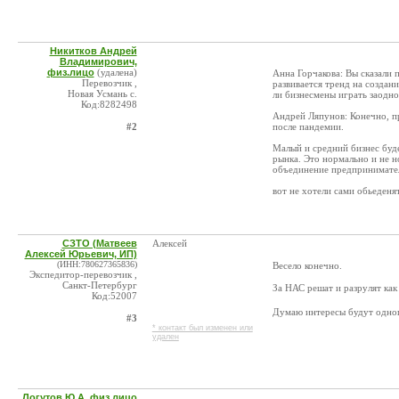
Никитков Андрей
Владимирович,
физ.лицо
(удалена)
Анна Горчакова: Вы сказали 
Перевозчик ,
развивается тренд на созда
Новая Усмань с.
ли бизнесмены играть заодно
Код:8282498
Андрей Ляпунов: Конечно, п
#2
после пандемии.
Малый и средний бизнес буд
рынка. Это нормально и не но
объединение предпринимателе
вот не хотели сами обьеденят
СЗТО (Матвеев
Алексей
Алексей Юрьевич, ИП)
(ИНН:780627365836)
Весело конечно.
Экспедитор-перевозчик ,
Санкт-Петербург
За НАС решат и разрулят ка
Код:52007
Думаю интересы будут одно
#3
* контакт был изменен или
удален
Логутов Ю.А. физ.лицо