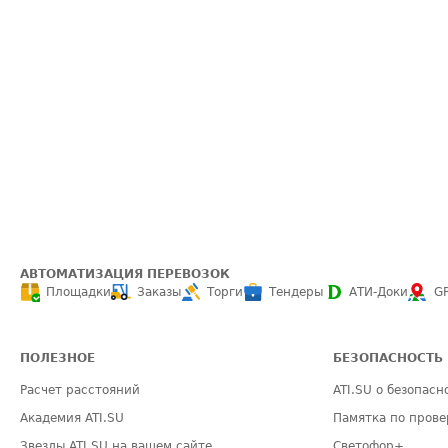
АВТОМАТИЗАЦИЯ ПЕРЕВОЗОК
Площадки
Заказы
Торги
Тендеры
АТИ-Доки
G
ПОЛЕЗНОЕ
БЕЗОПАСНОСТЬ
Расчет расстояний
ATI.SU о безопасн
Академия ATI.SU
Памятка по прове
Звезды ATI.SU на вашем сайте
Светофор+