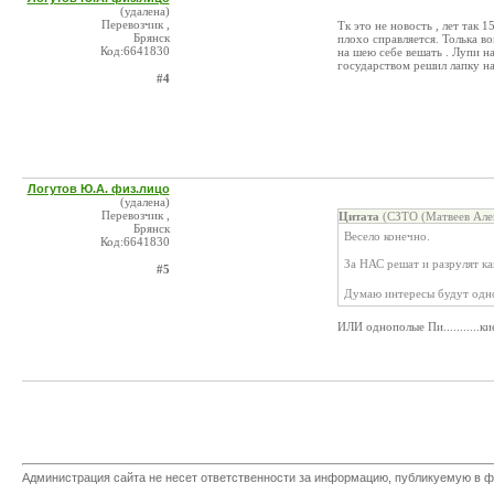
(удалена)
Перевозчик ,
Тк это не новость , лет так 
Брянск
плохо справляется. Толька в
Код:6641830
на шею себе вешать . Лупи н
государством решил лапку н
#4
Логутов Ю.А. физ.лицо
(удалена)
Перевозчик ,
Цитата
(СЗТО (Матвеев Алек
Брянск
Весело конечно.
Код:6641830
За НАС решат и разрулят к
#5
Думаю интересы будут одн
ИЛИ однополые Пи...........ки
Администрация сайта не несет ответственности за информацию, публикуемую в ф