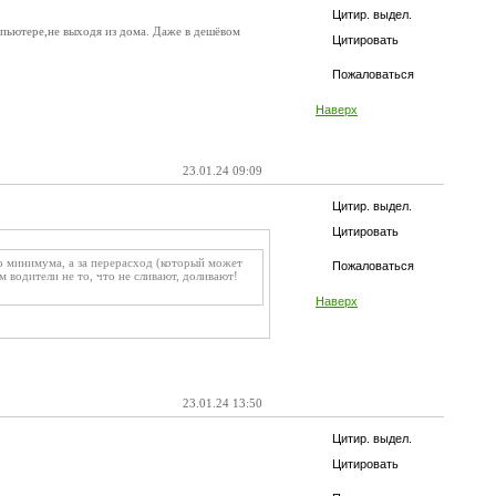
Цитир. выдел.
мпьютере,не выходя из дома. Даже в дешёвом
Цитировать
Пожаловаться
Наверх
23.01.24 09:09
Цитир. выдел.
Цитировать
 минимума, а за перерасход (который может
Пожаловаться
м водители не то, что не сливают, доливают!
Наверх
23.01.24 13:50
Цитир. выдел.
Цитировать