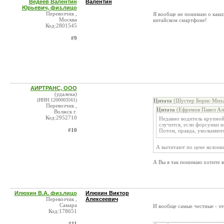
Ведеев Валентин
Валентин
Юрьевич, физ.лицо
Перевозчик ,
Я вообще не понимаю о каких
Москва
китайском смартфоне!
Код:2801545
#9
АИРТРАНС, ООО
(удалена)
(ИНН:1200003561)
Цитата
(Шустер Борис Михай
Перевозчик ,
Цитата
(Ефремов Павел Ал
Волжск г.
Код:2952710
Недавно водитель крупной
случится, если форсунки н
#10
Потом, правда, увольняютс
А вычитают по цене колонки
А Вы я так понимаю хотите 
Илюхин В.А. физ.лицо
Илюхин Виктор
Перевозчик ,
Алексеевич
Самара
И вообще самые честные - эт
Код:178651
_______________________
#11