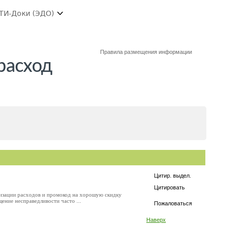
ТИ-Доки (ЭДО)
Правила размещения информации
расход
Цитир. выдел.
Цитировать
мизации расходов и промокод на хорошую скидку
ение несправедливости часто ...
Пожаловаться
Наверх