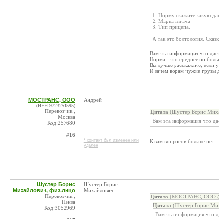
1. Норму скажите какую да
2. Марка тягача
3. Тип прицепа.
А так это болтология. Сказк
Вам эта информация что даст
Норма - это среднее по боль
Вы лучше расскажите, если у
И зачем ворам чужие грузы 
МОСТРАНС, ООО
Андрей
(ИНН:9723251595)
Перевозчик ,
Цитата
(Шустер Борис Михай
Москва
Вам эта информация что да
Код:257680
#16
* контакт был изменен или
К вам вопросов больше нет.
удален
Шустер Борис
Шустер Борис
Михайлович, физ.лицо
Михайлович
Перевозчик ,
Цитата
(МОСТРАНС, ООО @ 
Пенза
Цитата
(Шустер Борис Миха
Код:3052969
Вам эта информация что д