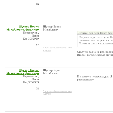
#6
Шустер Борис
Шустер Борис
Михайлович, физ.лицо
Михайлович
Перевозчик ,
Цитата
(Ефремов Павел Алек
Пенза
Недавно водитель крупной 
Код:3052969
случится, если форсунки не 
Потом, правда, увольняются
#7
* контакт был изменен или
удален
Опыт уж давно не передовой,
Второй вопрос сколько вычит
Шустер Борис
Шустер Борис
Михайлович, физ.лицо
Михайлович
Перевозчик ,
И к слову о перерасходах. Я
Пенза
рассказывают
Код:3052969
#8
* контакт был изменен или
удален