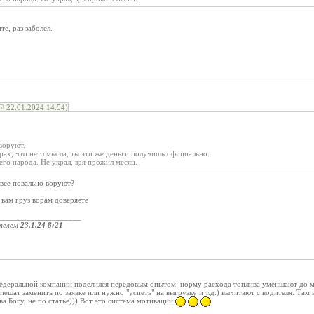
те, раз заболел.
22.01.2024 14:54)
воруют.
рах, что нет смысла, ты эти же деньги получишь официально.
его народа. Не украл, зря прожил месяц.
 все повально воруют?
 вам груз ворам доверяете
____________________
телем
23.1.24 8:21
едеральной компании поделился передовым опытом: норму расхода топлива уменшают до м
пешат заменить по заявке или нужно "успеть" на выгрузку и т.д.) вычитают с водителя. Там 
ва Богу, не по статье))) Вот это система мотивации