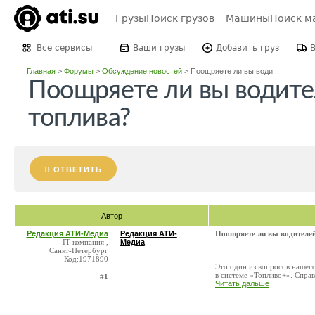
Грузы
Поиск грузов
Машины
Поиск м
Все сервисы
Ваши грузы
Добавить груз
Главная
>
Форумы
>
Обсуждение новостей
>
Поощряете ли вы води...
Поощряете ли вы водите
топлива?
ОТВЕТИТЬ
Автор
Редакция АТИ-Медиа
Редакция АТИ-
Поощряете ли вы водителей
IT-компания ,
Медиа
Санкт-Петербург
Код:1971890
Это один из вопросов нашег
в системе «Топливо+». Справ
#1
Читать дальше