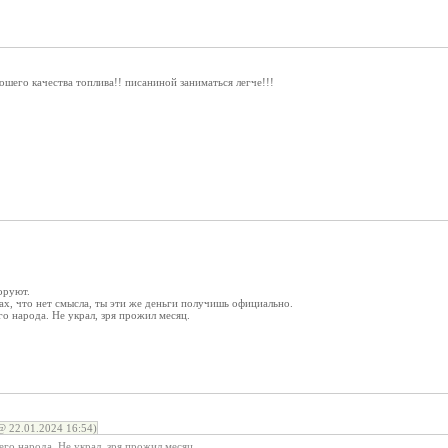
го качества топлива!! писаниной заниматься легче!!!
оруют.
х, что нет смысла, ты эти же деньги получишь официально.
го народа. Не украл, зря прожил месяц.
22.01.2024 16:54)
его народа. Не украл, зря прожил месяц.