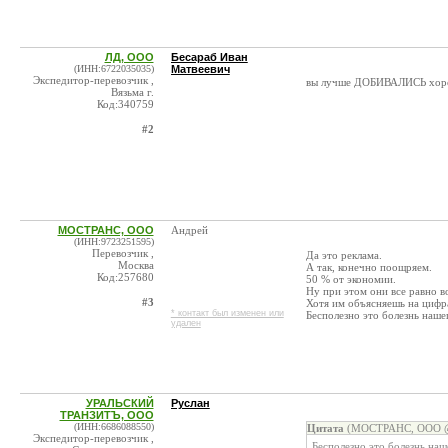
ЛД, ООО
Бесараб Иван
(ИНН:6722035035)
Матвеевич
Экспедитор-перевозчик ,
вы лучше ДОБИВАЛИСЬ хороше
Вязьма г.
Код:340759
#2
МОСТРАНС, ООО
Андрей
(ИНН:9723251595)
Перевозчик ,
Да это реклама.
Москва
А так, конечно поощряем.
Код:257680
50 % от экономии.
Ну при этом они все равно в
#3
Хотя им объясняешь на цифра
* контакт был изменен или
Бесполезно это болезнь наше
удален
УРАЛЬСКИЙ
Руслан
ТРАНЗИТЪ, ООО
(ИНН:6686088550)
Цитата
(МОСТРАНС, ООО @ 
Экспедитор-перевозчик ,
Бесполезно это болезнь наш