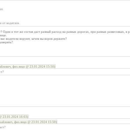
ют.
и от водятлов.
? Один и тот же состав даст разный расход на разных дорогах, при разных развесовках, в 
нице.
 вас водители воруют, зачем вы воров держите?
доверять?
лович, физ.лицо @ 23.01.2024 15:50)
ст?
23.01.2024 16:03)
йлович, физ.лицо @ 23.01.2024 15:50)
аст?