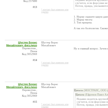
Недавно водитель крупной 
Код:257680
случится, если форсунки не 
Потом, правда, увольняются
#13
* контакт был изменен или
удален
1. Норму скажите какую даю
2. Марка тягача
3. Тип прицепа.
А так это болтология. Сказки
Шустер Борис
Шустер Борис
Михайлович, физ.лицо
Михайлович
Перевозчик ,
Ну и главный вопрос. Зачем 
Пенза
Код:3052969
#14
* контакт был изменен или
удален
Шустер Борис
Шустер Борис
Михайлович, физ.лицо
Михайлович
Перевозчик ,
Цитата
(МОСТРАНС, ООО @ 
Пенза
Цитата
(Ефремов Павел Ал
Код:3052969
Недавно водитель крупной
#15
случится, если форсунки н
* контакт был изменен или
Потом, правда, увольняютс
удален