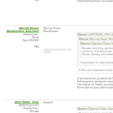
Отредактировано пользова
Шустер Борис
Шустер Борис
Михайлович, физ.лицо
Михайлович
Перевозчик ,
Цитата
(АИРТРАНС, ООО @ 
Пенза
Цитата
(Шустер Борис Миха
Код:3052969
Цитата
(Ефремов Павел А
#12
Недавно водитель крупно
* контакт был изменен или
случится, если форсунки 
удален
Потом, правда, увольняют
А вычитают по цене колонк
А Вы я так понимаю хотите
А вы воровство докажите)))
Работодатель прекрасно видит
Так откуда по такому раскла
Нечистые на руку работодат
МОСТРАНС, ООО
Андрей
(ИНН:9723251595)
Перевозчик ,
Цитата
(Ефремов Павел Алек
Москва