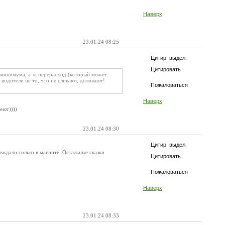
Наверх
23.01.24 08:25
Цитир. выдел.
Цитировать
минимума, а за перерасход (который может
 водители не то, что не сливают, доливают!
Пожаловаться
Наверх
еют))))
23.01.24 08:30
Цитир. выдел.
ждали только в магните. Остальные сказки
Цитировать
Пожаловаться
Наверх
23.01.24 08:33