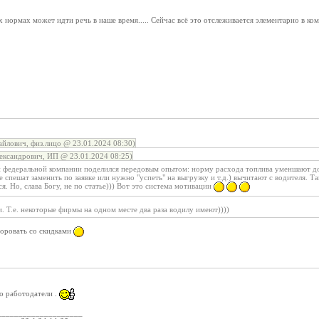
 нормах может идти речь в наше время..... Сейчас всё это отслеживается элементарно в ко
лович, физ.лицо @ 23.01.2024 08:30)
ександрович, ИП @ 23.01.2024 08:25)
 федеральной компании поделился передовым опытом: норму расхода топлива уменшают до
е спешат заменить по заявке или нужно "успеть" на выгрузку и т.д.) вычитают с водителя. Та
я. Но, слава Богу, не по статье))) Вот это система мотивации
. Т.е. некоторые фирмы на одном месте два раза водилу имеют))))
воровать со скидками
о работодатели .
____________________