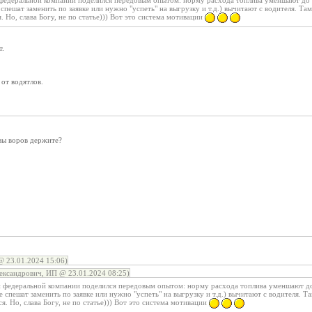
федеральной компании поделился передовым опытом: норму расхода топлива уменшают до 
спешат заменить по заявке или нужно "успеть" на выгрузку и т.д.) вычитают с водителя. Там
. Но, слава Богу, не по статье))) Вот это система мотивации
т.
 от водятлов.
вы воров держите?
23.01.2024 15:06)
ександрович, ИП @ 23.01.2024 08:25)
 федеральной компании поделился передовым опытом: норму расхода топлива уменшают до
е спешат заменить по заявке или нужно "успеть" на выгрузку и т.д.) вычитают с водителя. Та
я. Но, слава Богу, не по статье))) Вот это система мотивации