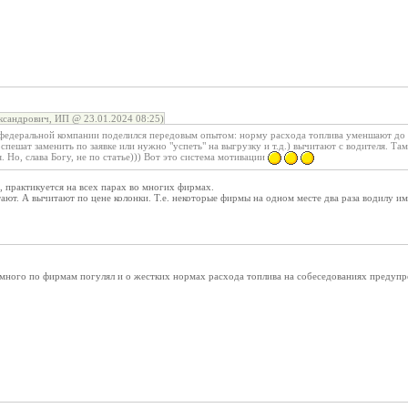
сандрович, ИП @ 23.01.2024 08:25)
федеральной компании поделился передовым опытом: норму расхода топлива уменшают до 
спешат заменить по заявке или нужно "успеть" на выгрузку и т.д.) вычитают с водителя. Там
. Но, слава Богу, не по статье))) Вот это система мотивации
 практикуется на всех парах во многих фирмах.
ают. А вычитают по цене колонки. Т.е. некоторые фирмы на одном месте два раза водилу им
 много по фирмам погулял и о жестких нормах расхода топлива на собеседованиях предупре