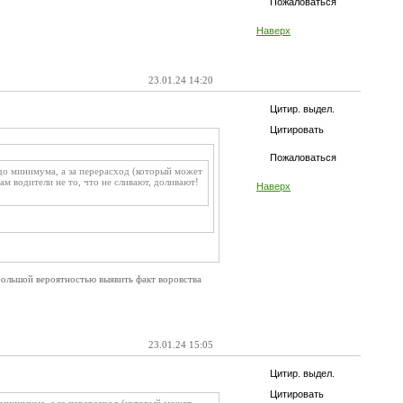
Пожаловаться
Наверх
23.01.24 14:20
Цитир. выдел.
Цитировать
Пожаловаться
о минимума, а за перерасход (который может
Там водители не то, что не сливают, доливают!
Наверх
ольшой вероятностью выявить факт воровства
23.01.24 15:05
Цитир. выдел.
Цитировать