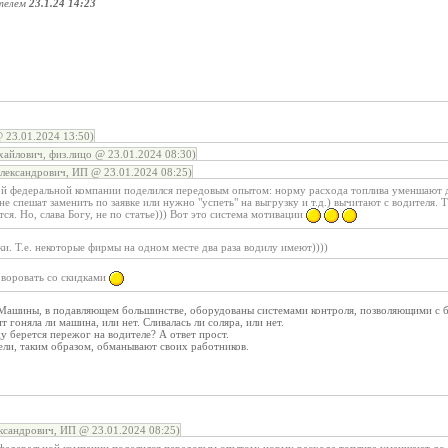
телем
23.1.24 14:23
23.01.2024 13:50)
йлович, физ.лицо @ 23.01.2024 08:30)
лександрович, ИП @ 23.01.2024 08:25)
й федеральной компании поделился передовым опытом: норму расхода топлива уменшают д
не спешат заменить по заявке или нужно "успеть" на выгрузку и т.д.) вычитают с водителя. 
ся. Но, слава Богу, не по статье))) Вот это система мотивации
и. Т.е. некоторые фирмы на одном месте два раза водилу имеют))))
 воровать со скидками
 Машины, в подавляющем большинстве, оборудованы системами контроля, позволяющими с б
 гоняла ли машина, или нет. Сливалась ли соляра, или нет.
ду берется пережог на водителе? А ответ прост.
ели, таким образом, обманывают своих работников.
сандрович, ИП @ 23.01.2024 08:25)