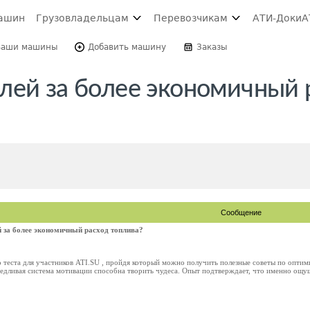
ашин
Грузовладельцам
Перевозчикам
АТИ-Доки
А
Ваши машины
Добавить машину
Заказы
лей за более экономичный 
Сообщение
 за более экономичный расход топлива?
о теста для участников ATI.SU , пройдя который можно получить полезные советы по опти
едливая система мотивации способна творить чудеса. Опыт подтверждает, что именно ощущ