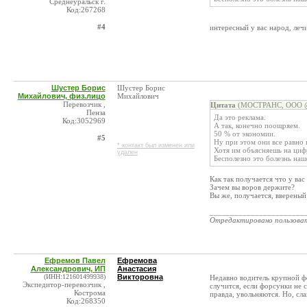
Среднеуральск г.
Код:267268
#4
интересный у вас народ, лечи
Шустер Борис
Шустер Борис
Михайлович, физ.лицо
Михайлович
Перевозчик ,
Цитата
(МОСТРАНС, ООО @ 
Пенза
Да это реклама.
Код:3052969
А так, конечно поощряем.
50 % от экономии.
#5
Ну при этом они все равно 
* контакт был изменен или
Хотя им объясняешь на циф
удален
Бесполезно это болезнь наш
Как так получается что у вас
Зачем вы воров держите?
Вы же, получается, ввереный
_______________________
Отредактировано пользова
Ефремов Павел
Ефремова
Александрович, ИП
Анастасия
(ИНН:121601499938)
Викторовна
Недавно водитель крупной ф
Экспедитор-перевозчик ,
случится, если форсунки не с
Кострома
правда, увольняются. Но, сла
Код:268350