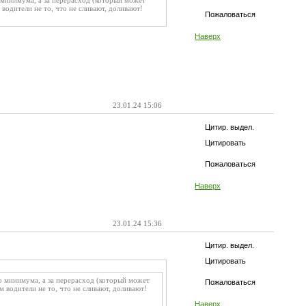
минимума, а за перерасход (который может
 водители не то, что не сливают, доливают!
Пожаловаться
Наверх
23.01.24 15:06
Цитир. выдел.
Цитировать
Пожаловаться
Наверх
23.01.24 15:36
Цитир. выдел.
Цитировать
 минимума, а за перерасход (который может
Пожаловаться
м водители не то, что не сливают, доливают!
Наверх