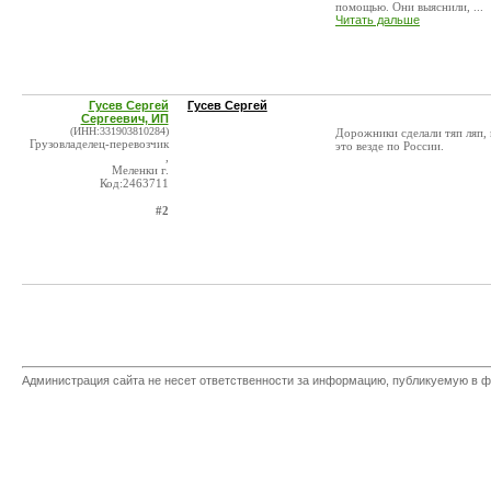
помощью. Они выяснили, ...
Читать дальше
Гусев Сергей
Гусев Сергей
Сергеевич, ИП
(ИНН:331903810284)
Дорожники сделали тяп ляп, 
Грузовладелец-перевозчик
это везде по России.
,
Меленки г.
Код:2463711
#2
Администрация сайта не несет ответственности за информацию, публикуемую в ф