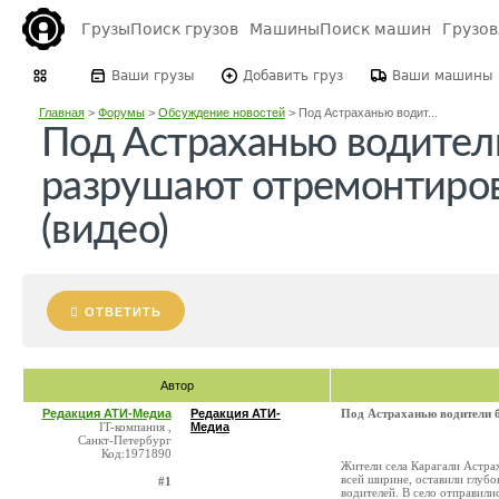
Грузы
Поиск грузов
Машины
Поиск машин
Грузо
Ваши грузы
Добавить груз
Ваши машины
Главная
>
Форумы
>
Обсуждение новостей
>
Под Астраханью водит...
Под Астраханью водител
разрушают отремонтиро
(видео)
ОТВЕТИТЬ
Автор
Редакция АТИ-Медиа
Редакция АТИ-
Под Астраханью водители 
IT-компания ,
Медиа
Санкт-Петербург
Код:1971890
Жители села Карагали Астрах
всей ширине, оставили глубо
#1
водителей. В село отправили