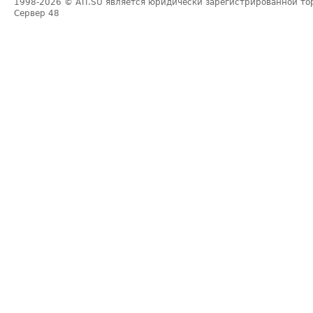
1998-2026
© ATI.SU является юридически зарегистрированной то
Сервер
48