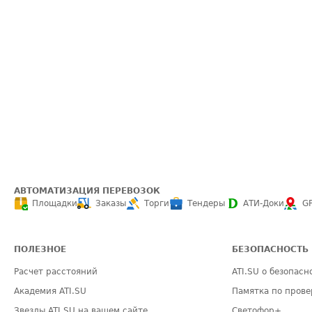
АВТОМАТИЗАЦИЯ ПЕРЕВОЗОК
Площадки
Заказы
Торги
Тендеры
АТИ-Доки
G
ПОЛЕЗНОЕ
БЕЗОПАСНОСТЬ
Расчет расстояний
ATI.SU о безопасн
Академия ATI.SU
Памятка по прове
Звезды ATI.SU на вашем сайте
Светофор+