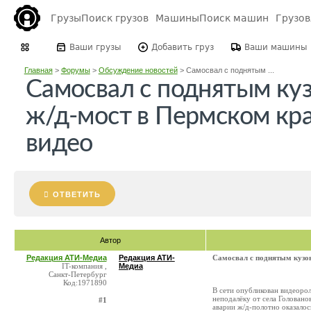
Грузы
Поиск грузов
Машины
Поиск машин
Грузо
Ваши грузы
Добавить груз
Ваши машины
Главная
>
Форумы
>
Обсуждение новостей
>
Самосвал с поднятым ...
Самосвал с поднятым ку
ж/д-мост в Пермском кра
видео
ОТВЕТИТЬ
Автор
Редакция АТИ-Медиа
Редакция АТИ-
Самосвал с поднятым кузов
IT-компания ,
Медиа
Санкт-Петербург
Код:1971890
В сети опубликован видеоро
неподалёку от села Головано
#1
аварии ж/д-полотно оказало