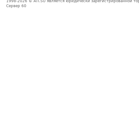
1998-2026
© ATI.SU является юридически зарегистрированной то
Сервер
60