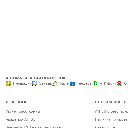
АВТОМАТИЗАЦИЯ ПЕРЕВОЗОК
Площадки
Заказы
Торги
Тендеры
АТИ-Доки
G
ПОЛЕЗНОЕ
БЕЗОПАСНОСТЬ
Расчет расстояний
ATI.SU о безопасн
Академия ATI.SU
Памятка по прове
Звезды ATI.SU на вашем сайте
Светофор+