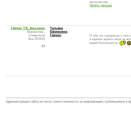
происшестви ...
Читать дальше
Гаврис Т.Е. физ.лицо
Татьяна
Перевозчик ,
Ефимовна
Ставрополь
Гаврис
О чём это говорит,да о том,ч
Код:265004
в зеркало заднего вида на вс
вашей безопасности.
#2
Администрация сайта не несет ответственности за информацию, публикуемую в ф