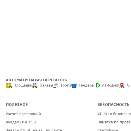
АВТОМАТИЗАЦИЯ ПЕРЕВОЗОК
Площадки
Заказы
Торги
Тендеры
АТИ-Доки
G
ПОЛЕЗНОЕ
БЕЗОПАСНОСТЬ
Расчет расстояний
ATI.SU о безопасн
Академия ATI.SU
Памятка по прове
Звезды ATI.SU на вашем сайте
Светофор+