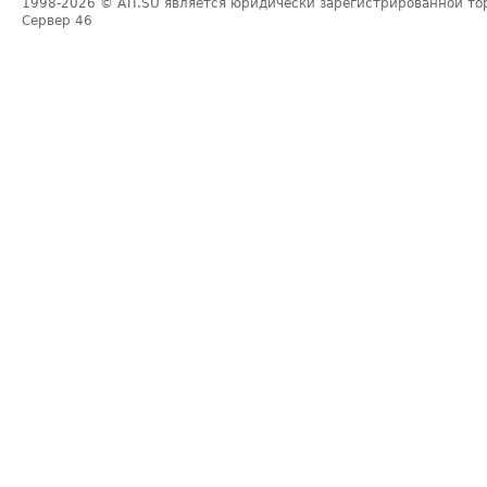
1998-2026
© ATI.SU является юридически зарегистрированной то
Сервер
46