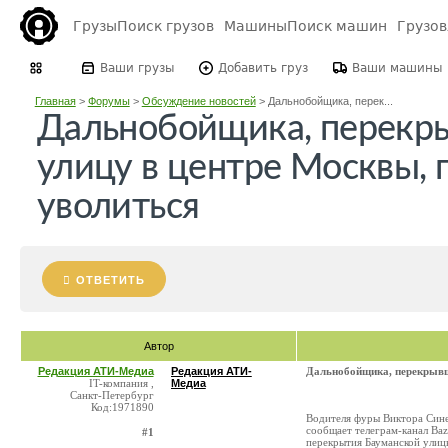
Грузы
Поиск грузов
Машины
Поиск машин
Грузо
Ваши грузы
Добавить груз
Ваши машины
Главная
>
Форумы
>
Обсуждение новостей
>
Дальнобойщика, перек...
Дальнобойщика, перекр
улицу в центре Москвы,
уволиться
ОТВЕТИТЬ
Автор
Редакция АТИ-Медиа
Редакция АТИ-
Дальнобойщика, перекрывш
IT-компания ,
Медиа
Санкт-Петербург
Код:1971890
Водителя фуры Виктора Сине
сообщает телеграм-канал Baz
#1
перекрытия Бауманской улицы