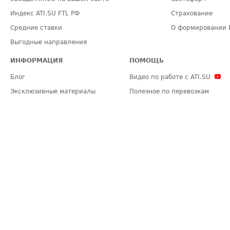
Индекс ATI.SU FTL РФ
Страхование
Средние ставки
О формировании 
Выгодные направления
ИНФОРМАЦИЯ
ПОМОЩЬ
Блог
Видео по работе с ATI.SU
Эксклюзивные материалы
Полезное по перевозкам
Политика конфиденциальности
Часто задаваемые вопросы (FA
Общие положения
Техническая информация
Карта сайта
ЗАДАТЬ ВОПРОС