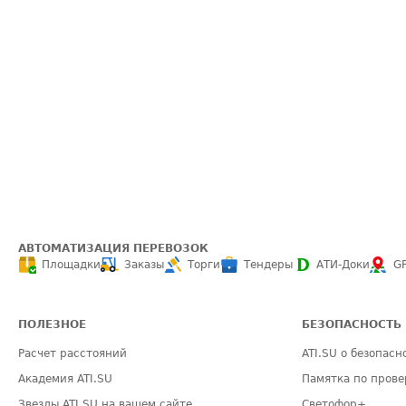
АВТОМАТИЗАЦИЯ ПЕРЕВОЗОК
Площадки
Заказы
Торги
Тендеры
АТИ-Доки
G
ПОЛЕЗНОЕ
БЕЗОПАСНОСТЬ
Расчет расстояний
ATI.SU о безопасн
Академия ATI.SU
Памятка по прове
Звезды ATI.SU на вашем сайте
Светофор+