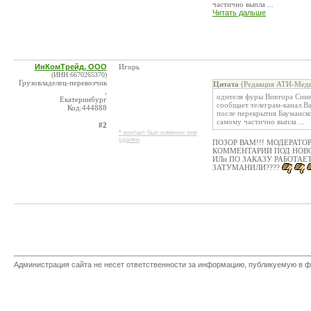
частично выпла ...
Читать дальше
ИнКомТрейд, ООО
Игорь
(ИНН:6670265370)
Грузовладелец-перевозчик
Цитата
(Редакция АТИ-Меди
,
одителя фуры Виктора Сине
Екатеринбург
сообщает телеграм-канал Ba
Код:444888
после перекрытия Бауманско
самому частично выпла ...
#2
* контакт был изменен или
удален
ПОЗОР ВАМ!!! МОДЕРАТО
КОММЕНТАРИИ ПОД НОВ
ИЛи ПО ЗАКАЗУ РАБОТАЕТ
ЗАТУМАНИЛИ????
Администрация сайта не несет ответственности за информацию, публикуемую в ф