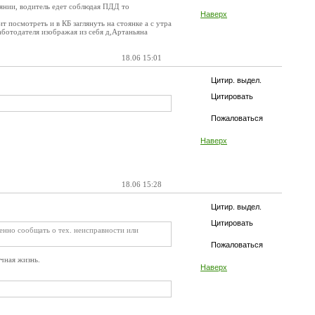
оянии, водитель едет соблюдая ПДД то
Наверх
 посмотреть и в КБ заглянуть на стоянке а с утра
работодателя изображая из себя д,Артаньяна
18.06 15:01
Цитир. выдел.
Цитировать
Пожаловаться
Наверх
18.06 15:28
Цитир. выдел.
Цитировать
менно сообщать о тех. неисправности или
Пожаловаться
ичная жизнь.
Наверх