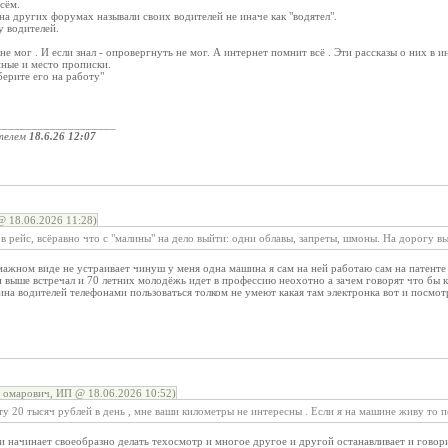
сём.
на других форумах называли своих водителей не иначе как "водятел".
у водителей.
не мог . И если знал - опровергнуть не мог. А интернет помнит всё . Эти рассказы о них в и
ные и место прописки.
берите его на работу"
____________________
телем
18.6.26 12:07
 18.06.2026 11:28)
в рейс, всёравно что с "малины" на дело выйти: одни облавы, запреты, шмоны. На дорогу в
ажном виде не устраивает чинуш у меня одна машина я сам на ней работаю сам на патенте 
и выше встречал и 70 летних молодёжь идет в профессию неохотно а зачем говорят что бы к
на водителей телефонами пользоваться толком не умеют какая там электронка вот и посмот
 омарович, ИП @ 18.06.2026 10:52)
ту 20 тысяч рублей в день , мне ваши километры не интересны . Если я на машине живу то 
начинает своеобразно делать техосмотр и многое другое и другой останавливает и говорит