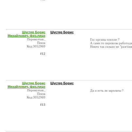
Шустер Борис
Шустер Борис
Михайлович, физ.лицо
Перевозчик ,
Гос органы плохие ?
Пенза
А сами то перевозы работода
Код:3052969
Никто так сильно не "разгоня
#12
Шустер Борис
Шустер Борис
Михайлович, физ.лицо
Перевозчик ,
Да и есть ли зарплаты ?
Пенза
Код:3052969
#13