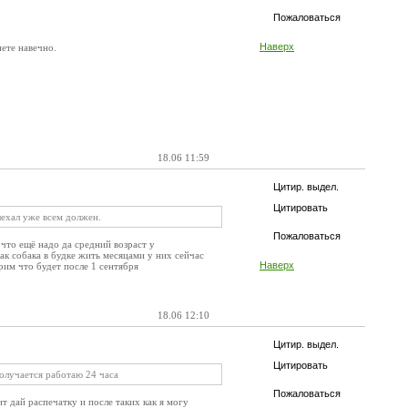
Пожаловаться
Наверх
нете навечно.
18.06 11:59
Цитир. выдел.
Цитировать
ыехал уже всем должен.
Пожаловаться
что ещё надо да средний возраст у
ак собака в будке жить месяцами у них сейчас
Наверх
рим что будет после 1 сентября
18.06 12:10
Цитир. выдел.
Цитировать
получается работаю 24 часа
Пожаловаться
 дай распечатку и после таких как я могу