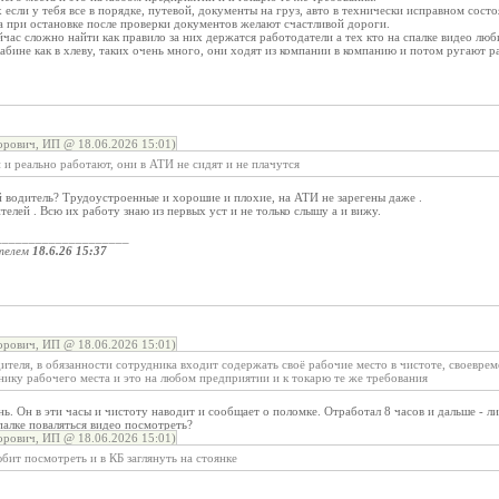
если у тебя все в порядке, путевой, документы на груз, авто в технически исправном сост
а при остановке после проверки документов желают счастливой дороги.
час сложно найти как правило за них держатся работодатели а тех кто на спалке видео любит
 кабине как в хлеву, таких очень много, они ходят из компании в компанию и потом ругают 
рович, ИП @ 18.06.2026 15:01)
 и реально работают, они в АТИ не сидят и не плачутся
й водитель? Трудоустроенные и хорошие и плохие, на АТИ не зарегены даже .
елей . Всю их работу знаю из первых уст и не только слышу а и вижу.
____________________
телем
18.6.26 15:37
рович, ИП @ 18.06.2026 15:01)
ителя, в обязанности сотрудника входит содержать своё рабочие место в чистоте, своевре
нику рабочего места и это на любом предприятии и к токарю те же требования
нь. Он в эти часы и чистоту наводит и сообщает о поломке. Отработал 8 часов и дальше - л
палке поваляться видео посмотреть?
рович, ИП @ 18.06.2026 15:01)
юбит посмотреть и в КБ заглянуть на стоянке