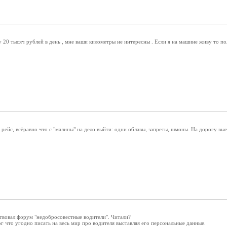
у 20 тысяч рублей в день , мне ваши километры не интересны . Если я на машине живу то п
 рейс, всёравно что с "малины" на дело выйти: одни облавы, запреты, шмоны. На дорогу вы
твовал форум "недобросовестные водители". Читали?
 что угодно писать на весь мир про водителя выставляя его персональные данные.