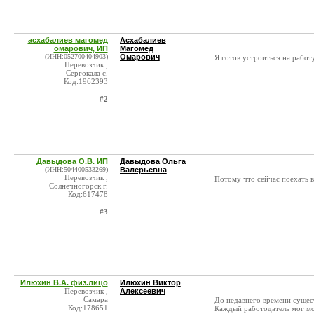
асхабалиев магомед
Асхабалиев
омарович, ИП
Магомед
(ИНН:052700404903)
Омарович
Я готов устроиться на работ
Перевозчик ,
Сергокала с.
Код:1962393
#2
Давыдова О.В. ИП
Давыдова Ольга
(ИНН:504400533269)
Валерьевна
Перевозчик ,
Потому что сейчас поехать в
Солнечногорск г.
Код:617478
#3
Илюхин В.А. физ.лицо
Илюхин Виктор
Перевозчик ,
Алексеевич
Самара
До недавнего времени сущес
Код:178651
Каждый работодатель мог мог