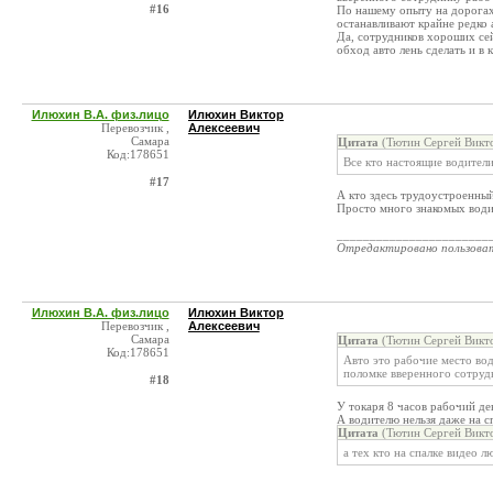
#16
По нашему опыту на дорогах 
останавливают крайне редко 
Да, сотрудников хороших сей
обход авто лень сделать и в
Илюхин В.А. физ.лицо
Илюхин Виктор
Перевозчик ,
Алексеевич
Самара
Цитата
(Тютин Сергей Викто
Код:178651
Все кто настоящие водители
#17
А кто здесь трудоустроенны
Просто много знакомых водит
_______________________
Отредактировано пользова
Илюхин В.А. физ.лицо
Илюхин Виктор
Перевозчик ,
Алексеевич
Самара
Цитата
(Тютин Сергей Викто
Код:178651
Авто это рабочие место вод
поломке вверенного сотруд
#18
У токаря 8 часов рабочий де
А водителю нельзя даже на с
Цитата
(Тютин Сергей Викто
а тех кто на спалке видео л