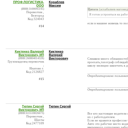
ПРОФ ЛОГИСТИКА,
Кораблев
ООО
Максим
(ИНН:3100045145)
Цитата
(асхабалиев магомед
Перевозчик ,
Я готов устроиться на рабо
Белгород
Код:324043
если в машине живешь то по
#14
Киктенко Валерий
Киктенко
Викторович, ИП
Валерий
(ИНН:260804014328)
Викторович
Слишком много обязанностей 
Грузовладелец-перевозчик
проехать,тахограф соблюдай,
,
школу милиции закончить в д
Ипатово г.
Код:2126827
_______________________
Отредактировано пользова
#15
_______________________
Отредактировано пользова
Тютин Сергей
Тютин Сергей
Викторович, ИП
(ИНН:615518026673)
Все кто настоящие водители 
Перевозчик ,
их с работодателем.
Шахты
Если не нравится профессия 
Код:2477109
Авто это рабочие место води
вверенного сотруднику рабоч