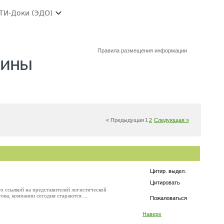
ТИ-Доки (ЭДО)
Правила размещения информации
чины
« Предыдущая
1
2
Следующая »
Цитир. выдел.
Цитировать
о ссылкой на представителей логистической
ва, компании сегодня стараются ...
Пожаловаться
Наверх