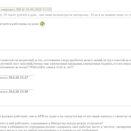
 омарович, ИП @ 18.06.2026 11:52)
ту 20 тысяч рублей в день , мне ваши километры не интересны . Если я на машине живу то 
лучается работаешь из дома
повесили на водителей,за тех состоянием следи,пробитое колесо меняй,за груз отвечай,за п
путевой лист заполняй,теперь еще электронная накладная,электронная подпись,гослог,пере
ополнение ко всему!!!Работайте сами,в этой ж..пе!!!
____________________
телем
18.6.26 13:27
____________________
телем
18.6.26 13:30
и реально работают, они в АТИ не сидят и не плачутся как те кто выше написал о своем не 
чего в ней работаете, охранником в Пятерочку всегда можно устроится?
теля, в обязанности сотрудника входит содержать своё рабочие место в чистоте, своеврем
его места и это на любом предприятии и к токарю те же требования.