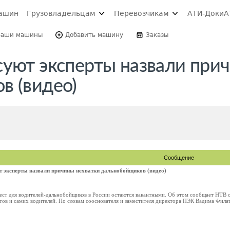
ашин
Грузовладельцам
Перевозчикам
АТИ-Доки
А
Ваши машины
Добавить машину
Заказы
суют эксперты назвали при
в (видео)
Сообщение
т эксперты назвали причины нехватки дальнобойщиков (видео)
ест для водителей-дальнобойщиков в России остаются вакантными. Об этом сообщает НТВ с
тов и самих водителей. По словам сооснователя и заместителя директора ПЭК Вадима Филато