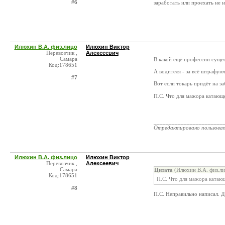
#6
заработать или проехать не
Илюхин В.А. физ.лицо
Илюхин Виктор
Перевозчик ,
Алексеевич
Самара
В какой ещё профессии суще
Код:178651
А водителя - за всё штрафуют 
#7
Вот если токарь придёт на з
П.С. Что для мажора катающ
_______________________
Отредактировано пользова
Илюхин В.А. физ.лицо
Илюхин Виктор
Перевозчик ,
Алексеевич
Самара
Цитата
(Илюхин В.А. физ.ли
Код:178651
П.С. Что для мажора катаю
#8
П.С. Неправильно написал. 