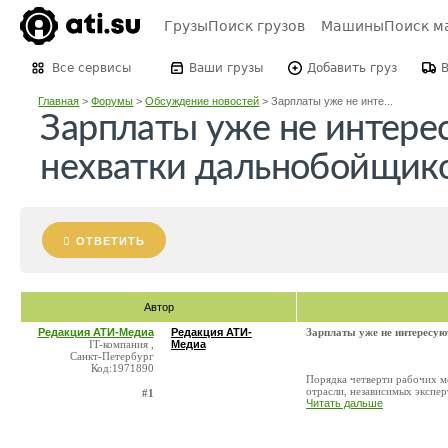
Грузы
Поиск грузов
Машины
Поиск м
Все сервисы
Ваши грузы
Добавить груз
Главная
>
Форумы
>
Обсуждение новостей
>
Зарплаты уже не инте...
Зарплаты уже не интере
нехватки дальнобойщико
ОТВЕТИТЬ
Автор
Редакция АТИ-Медиа
Редакция АТИ-
Зарплаты уже не интересую
IT-компания ,
Медиа
Санкт-Петербург
Код:1971890
Порядка четверти рабочих м
отрасли, независимых экспер
#1
Читать дальше