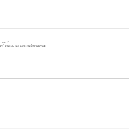
тели ?
ет" водил, как сами работодатели