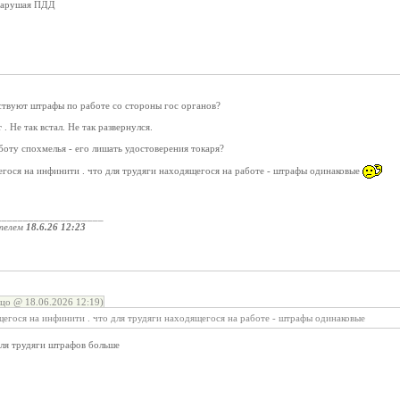
 нарушая ПДД
ствуют штрафы по работе со стороны гос органов?
. Не так встал. Не так развернулся.
аботу спохмелья - его лишать удостоверения токаря?
егося на инфинити . что для трудяги находящегося на работе - штрафы одинаковые
____________________
телем
18.6.26 12:23
цо @ 18.06.2026 12:19)
щегося на инфинити . что для трудяги находящегося на работе - штрафы одинаковые
Для трудяги штрафов больше