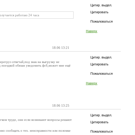
Цитир. выдел.
Цитировать
получается работаю 24 часа
Пожаловаться
Наверх
18.06 13:21
Цитир. выдел.
ерегруз отвечай,под знак на выгрузку не
Цитировать
д поездкой обязан уведомить фсб,может мне ещё
Пожаловаться
Наверх
18.06 13:25
Цитир. выдел.
легком труде, они если возникают вопросы решают
Цитировать
енно сообщать о тех. неисправности или поломке
Пожаловаться