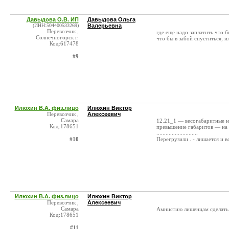
Давыдова О.В. ИП
Давыдова Ольга
(ИНН:504400533269)
Валерьевна
Перевозчик ,
где ещё надо заплатить что б
Солнечногорск г.
что бы в забой спуститься, и
Код:617478
#9
Илюхин В.А. физ.лицо
Илюхин Виктор
Перевозчик ,
Алексеевич
Самара
12.21_1 — весогабаритные на
Код:178651
превышение габаритов — на 2
...........................
#10
Перегрузили . - лишается и 
Илюхин В.А. физ.лицо
Илюхин Виктор
Перевозчик ,
Алексеевич
Самара
Амнистию лишенцам сделать и
Код:178651
#11