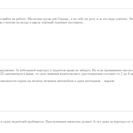
ы выйти на работу. Мы возим грузы для Страны , а не себе на дачу и за это надо платить. Э
ли учителю на входе в школу платный турникет поставить...
рушения. За небольшой перегруз у водителя права не заберут. Но если превышение массы ил
0 сантиметров и выше, то срок лишения водительского удостоверения составит от 2 до 6 м
возможности ездить на личном легковом автомобиле и даже мотоцикле. - маразм
 сразу водителей прибавится. Преступникам амнистии делают. А тут даже за перегруз от з