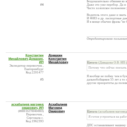
Бездоказательно обвиняя во в
#4
Даже это уже перебор. Да и 
Чисто холопское положение 
Водитель этого даже и знать 
И ФИО и др. паспортные дан
И в конце обычно фразы "не 
_______________________
Отредактировано пользова
Константин
Домахин
Михайлович Домахин,
Константин
ИП
Михайлович
Цитата
(Давыдова О.В. ИП @
Экспедитор-перевозчик ,
Потому что сейчас поехать 
Екатеринбург
Код:2201477
Я вообще не пойму чем в бум
#5
дальнобойщиков 55 лет а то 
другие приоритеты да полови
асхабалиев магомед
Асхабалиев
омарович, ИП
Магомед
(ИНН:052700404903)
Омарович
Цитата
(асхабалиев магомед
Перевозчик ,
Я готов устроиться на рабо
Сергокала с.
Код:1962393
ДПС останавливают машину и 