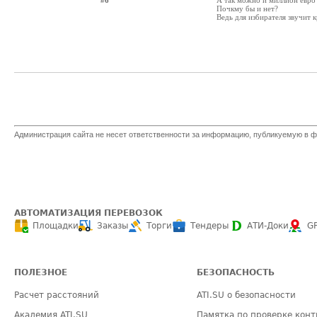
#6
А так можно и миллион евро в
Почкму бы и нет?
Ведь для избирателя звучит к
Администрация сайта не несет ответственности за информацию, публикуемую в ф
АВТОМАТИЗАЦИЯ ПЕРЕВОЗОК
Площадки
Заказы
Торги
Тендеры
АТИ-Доки
G
ПОЛЕЗНОЕ
БЕЗОПАСНОСТЬ
Расчет расстояний
ATI.SU о безопасности
Академия ATI.SU
Памятка по проверке конт