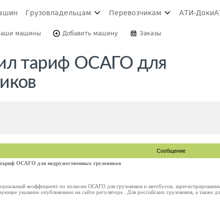
ашин
Грузовладельцам
Перевозчикам
АТИ-Доки
А
Ваши машины
Добавить машину
Заказы
сил тариф ОСАГО для
иков
Сообщение
 тариф ОСАГО для недружественных грузовиков
ториальный коэффициент по полисам ОСАГО для грузовиков и автобусов, зарегистрированны
вующее указание опубликовано на сайте регулятора . Для российских грузовиков, а также для