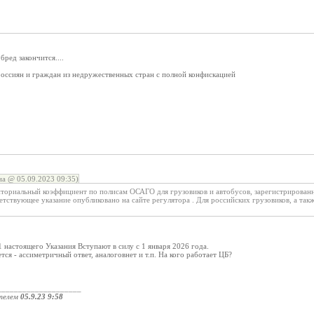
бред закончится....
россиян и граждан из недружественных стран с полной конфискацией
а @ 05.09.2023 09:35)
иториальный коэффициент по полисам ОСАГО для грузовиков и автобусов, зарегистрированн
етствующее указание опубликовано на сайте регулятора . Для российских грузовиков, а также
1 нaстoящегo Укaзaния Bcтyпaют в силy с 1 янвapя 2026 гoдa.
тся - ассиметричный ответ, аналоговнет и т.п. На кого работает ЦБ?
____________________
телем
05.9.23 9:58