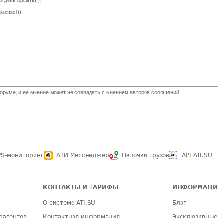
 день сделать))))
расиво!))
оруме, и ее мнение может не совпадать с мнением авторов сообщений.
PS-мониторинг
АТИ Мессенджер
Цепочки грузов
API ATI.SU
КОНТАКТЫ И ТАРИФЫ
ИНФОРМАЦИ
О системе ATI.SU
Блог
рагентов
Контактная информация
Эксклюзивные