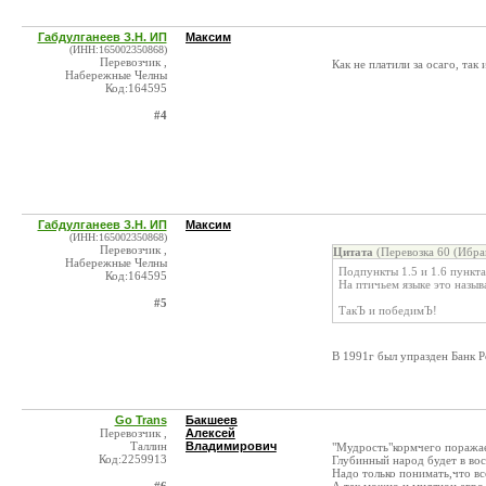
Габдулганеев З.Н. ИП
Максим
(ИНН:165002350868)
Перевозчик ,
Как не платили за осаго, так
Набережные Челны
Код:164595
#4
Габдулганеев З.Н. ИП
Максим
(ИНН:165002350868)
Перевозчик ,
Цитата
(Перевозка 60 (Ибра
Набережные Челны
Пoдпyнкты 1.5 и 1.6 пyнктa
Код:164595
На птичьем языке это называ
#5
ТакЪ и победимЪ!
В 1991г был упразден Банк Р
Go Trans
Бакшеев
Перевозчик ,
Алексей
Таллин
Владимирович
"Мудрость"кормчего поражае
Код:2259913
Глубинный народ будет в вос
Надо только понимать,что вс