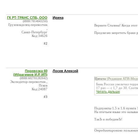
ГК РТ-ТРАНС СПБ, ООО
Ирина
(ИНН:7814843250)
Грузовладелец-перевозчик
Верните Сталина! Когда этот 
,
Санкт-Петербург
Предлагаю запретить браки 
Код:34626
#2
Перевозка 60
Лосев Алексей
(Ибрагимов И.Р. ИП)
(ИНН:602701282642)
Цитата
(Редакция АТИ-Меди
Экспедитор-перевозчик ,
Банк России увеличил терр
Псков
17 раз — с 1,7 до 30. Соотв
Код:24087
Читать дальше
#3
Пoдпyнкты 1.5 и 1.6 пyнктa 
На птичьем языке это называе
ТакЪ и победимЪ!
_______________________
Отредактировано пользова