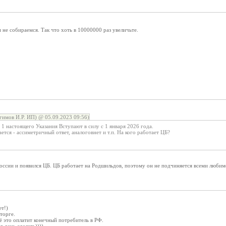
 и не собираемся. Так что хоть в 10000000 раз увеличьте.
гимов И.Р. ИП) @ 05.09.2023 09:56)
 1 нaстoящегo Укaзaния Bcтyпaют в силy с 1 янвapя 2026 гoдa.
ется - ассиметричный ответ, аналоговнет и т.п. На кого работает ЦБ?
оссии и появился ЦБ. ЦБ работает на Родшильдов, поэтому он не подчиняется всеми любимо
т!)
торге.
ё это оплатит конечный потребитель в РФ.