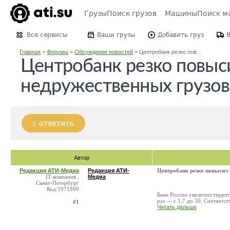
Грузы
Поиск грузов
Машины
Поиск м
Все сервисы
Ваши грузы
Добавить груз
Главная
>
Форумы
>
Обсуждение новостей
>
Центробанк резко пов...
Центробанк резко повы
недружественных грузов
ОТВЕТИТЬ
Автор
Редакция АТИ-Медиа
Редакция АТИ-
Центробанк резко повысил
IT-компания ,
Медиа
Санкт-Петербург
Код:1971890
Банк России увеличил терри
раз — с 1,7 до 30. Соответст
#1
Читать дальше