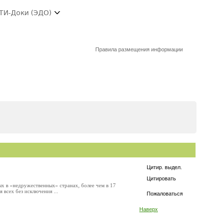
ТИ-Доки (ЭДО)
Правила размещения информации
Цитир. выдел.
Цитировать
х в «недружественных» странах, более чем в 17
 всех без исключения ...
Пожаловаться
Наверх