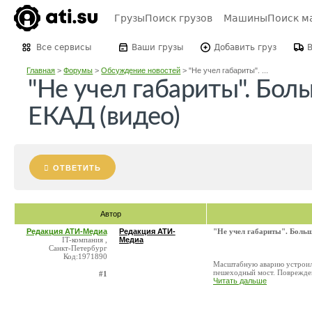
Грузы
Поиск грузов
Машины
Поиск м
Все сервисы
Ваши грузы
Добавить груз
Главная
>
Форумы
>
Обсуждение новостей
>
"Не учел габариты". ...
"Не учел габариты". Бол
ЕКАД (видео)
ОТВЕТИТЬ
Автор
Редакция АТИ-Медиа
Редакция АТИ-
"Не учел габариты". Больш
IT-компания ,
Медиа
Санкт-Петербург
Код:1971890
Масштабную аварию устроил 
пешеходный мост. Повреждени
#1
Читать дальше