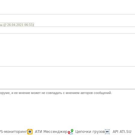
а @ 26.04.2021 06:55)
оруме, и ее мнение может не совпадать с мнением авторов сообщений.
PS-мониторинг
АТИ Мессенджер
Цепочки грузов
API ATI.SU