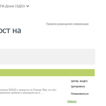
ТИ-Доки (ЭДО)
Правила размещения информации
ост на
Цитир. выдел.
Цитировать
лометре ЕКАД у поворота на Гинину Яму он снес
вижение пришлось перекрыть на н ...
Пожаловаться
Наверх