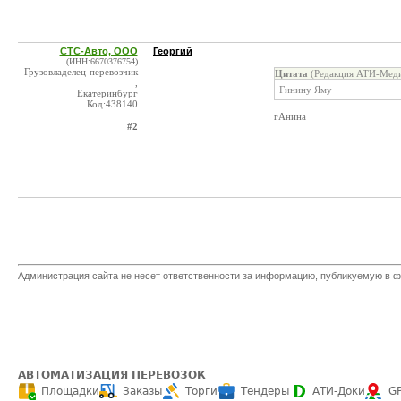
СТС-Авто, ООО
Георгий
(ИНН:6670376754)
Грузовладелец-перевозчик
Цитата
(Редакция АТИ-Меди
,
Гинину Яму
Екатеринбург
Код:438140
гАнина
#2
Администрация сайта не несет ответственности за информацию, публикуемую в ф
АВТОМАТИЗАЦИЯ ПЕРЕВОЗОК
Площадки
Заказы
Торги
Тендеры
АТИ-Доки
G