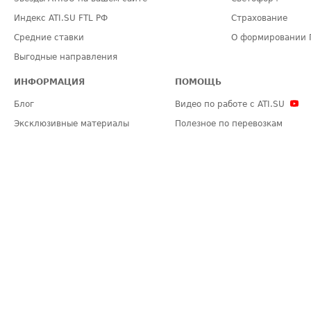
Индекс ATI.SU FTL РФ
Страхование
Средние ставки
О формировании 
Выгодные направления
ИНФОРМАЦИЯ
ПОМОЩЬ
Блог
Видео по работе с ATI.SU
Эксклюзивные материалы
Полезное по перевозкам
Политика конфиденциальности
Часто задаваемые вопросы (FA
Общие положения
Техническая информация
Карта сайта
ЗАДАТЬ ВОПРОС