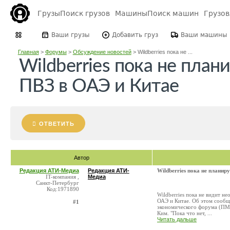
Грузы
Поиск грузов
Машины
Поиск машин
Грузо
Ваши грузы
Добавить груз
Ваши машины
Главная
>
Форумы
>
Обсуждение новостей
>
Wildberries пока не ...
Wildberries пока не план
ПВЗ в ОАЭ и Китае
ОТВЕТИТЬ
Автор
Редакция АТИ-Медиа
Редакция АТИ-
Wildberries пока не плани
IT-компания ,
Медиа
Санкт-Петербург
Код:1971890
Wildberries пока не видит н
ОАЭ и Китае. Об этом сооб
#1
экономического форума (ПМЭФ
Ким. "Пока что нет, ...
Читать дальше