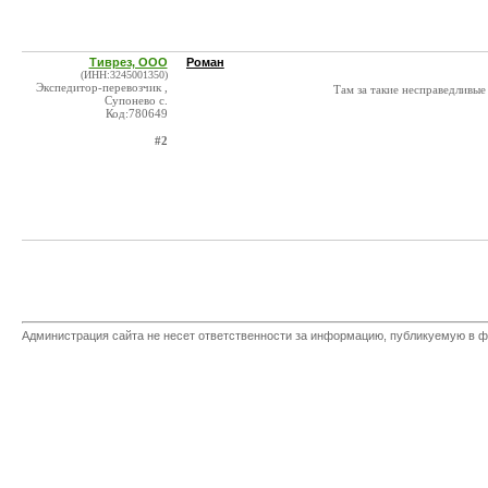
Тиврез, ООО
Роман
(ИНН:3245001350)
Экспедитор-перевозчик ,
Там за такие несправедливы
Супонево с.
Код:780649
#2
Администрация сайта не несет ответственности за информацию, публикуемую в ф