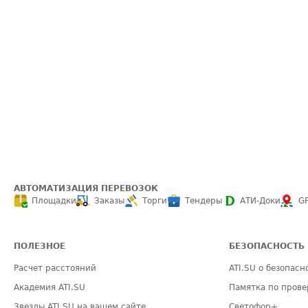
АВТОМАТИЗАЦИЯ ПЕРЕВОЗОК
Площадки
Заказы
Торги
Тендеры
АТИ-Доки
G
ПОЛЕЗНОЕ
БЕЗОПАСНОСТЬ
Расчет расстояний
ATI.SU о безопасн
Академия ATI.SU
Памятка по прове
Звезды ATI.SU на вашем сайте
Светофор+