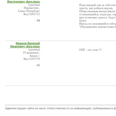
Викторович, физ.лицо
(удалена)
Пока каждый сам за себя или 
Перевозчик ,
трясти, как дойную корову.
Санкт-Петербург
Общественным контролёром м
Код:3261112
останавливайся, подходи, сп
при остановке одного, будут
#4
будет.
Выход из сложившейся сейчас
"Объединение перевозчиков Р
Иванов Валерий
Иванович, физ.лицо
(удалена)
ОПР - это сила !!!
IT-компания ,
Анапа г.
Код:2193719
#5
Администрация сайта не несет ответственности за информацию, публикуемую в ф