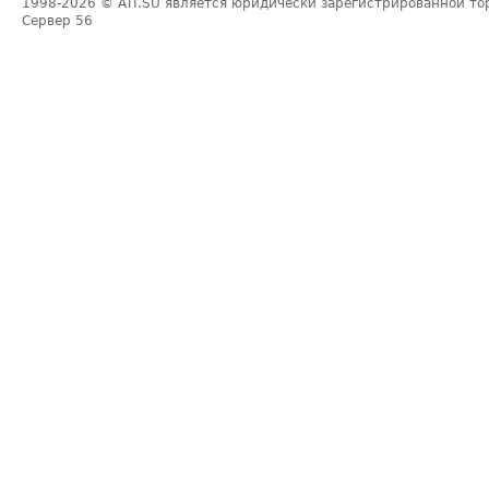
1998-2026
© ATI.SU является юридически зарегистрированной то
Сервер
56