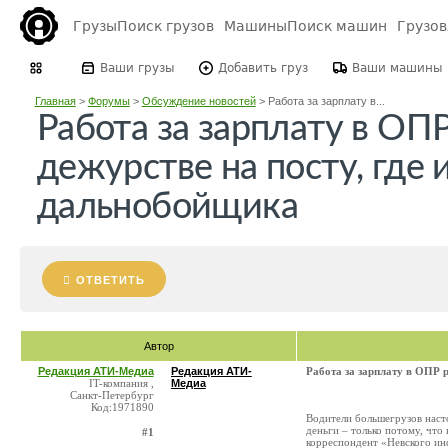
Грузы
Поиск грузов
Машины
Поиск машин
Грузо
Ваши грузы
Добавить груз
Ваши машины
Главная
>
Форумы
>
Обсуждение новостей
>
Работа за зарплату в...
Работа за зарплату в ОПР
дежурстве на посту, где 
дальнобойщика
ОТВЕТИТЬ
Автор
Редакция АТИ-Медиа
Редакция АТИ-
Работа за зарплату в ОПР р
IT-компания ,
Медиа
Санкт-Петербург
Код:1971890
Водители большегрузов насто
деньги – только потому, что
#1
корреспондент «Невского ин