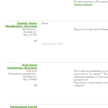
Ространснадзора в Ростовской
Читать дальше
Чемерис Денис
Денис
Михайлович , физ.лицо
Экспедитор ,
Пора в ноги бросаться Медв
Псебай пгт.
Код:522782
#2
* контакт был удален
Дьяк Елена
Алексеевна, физ.лицо
(удалена)
Чтоб обратил внимание на ч
Экспедитор-перевозчик ,
через посты "по звонку"? На
Октябрьск г.
ликвидированные за 1млн д
Код:764404
реальности?
Пока будут существовать гото
#3
собирать.
Овчинников Сергей