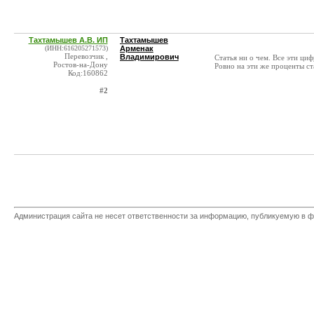
Тахтамышев А.В. ИП
Тахтамышев
(ИНН:616205271573)
Арменак
Перевозчик ,
Владимирович
Статья ни о чем. Все эти ц
Ростов-на-Дону
Ровно на эти же проценты ст
Код:160862
#2
Администрация сайта не несет ответственности за информацию, публикуемую в ф