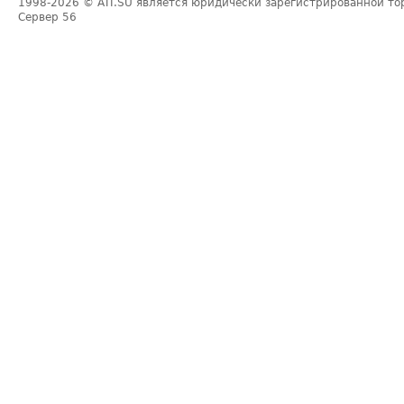
1998-2026
© ATI.SU является юридически зарегистрированной то
Сервер
56