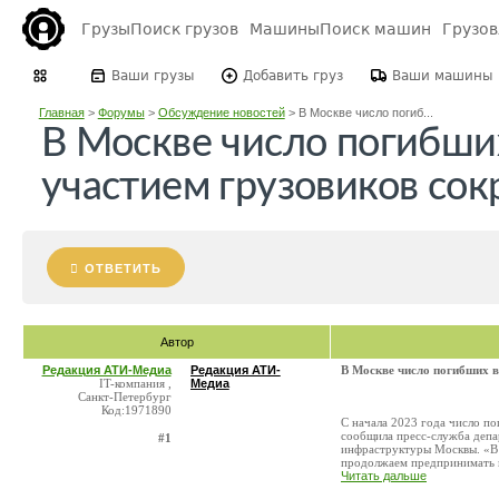
Грузы
Поиск грузов
Машины
Поиск машин
Грузо
Ваши грузы
Добавить груз
Ваши машины
Главная
>
Форумы
>
Обсуждение новостей
>
В Москве число погиб...
В Москве число погибши
участием грузовиков сок
ОТВЕТИТЬ
Автор
Редакция АТИ-Медиа
Редакция АТИ-
В Москве число погибших в
IT-компания ,
Медиа
Санкт-Петербург
Код:1971890
С начала 2023 года число п
сообщила пресс-служба депа
#1
инфраструктуры Москвы. «В
продолжаем предпринимать 
Читать дальше