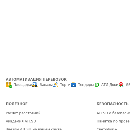
АВТОМАТИЗАЦИЯ ПЕРЕВОЗОК
Площадки
Заказы
Торги
Тендеры
АТИ-Доки
G
ПОЛЕЗНОЕ
БЕЗОПАСНОСТЬ
Расчет расстояний
ATI.SU о безопасн
Академия ATI.SU
Памятка по прове
Звезды ATI.SU на вашем сайте
Светофор+